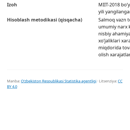
Izoh
MIIT-2018 bo‘y
yili yangilang
Hisoblash metodikasi (qisqacha)
Salmoq vazn t
umumiy narx ko
nisbiy ahamiya
xo‘jaliklari x
miqdorida tova
olish xarajatlar
Manba:
Oʻzbekiston Respublikasi Statistika agentligi
· Litsenziya:
CC
BY 4.0