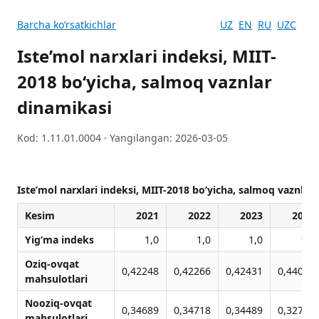
Barcha koʻrsatkichlar
UZ
EN
RU
UZC
Iste’mol narxlari indeksi, MIIT-
2018 bo‘yicha, salmoq vaznlar
dinamikasi
Kod: 1.11.01.0004 · Yangilangan: 2026-03-05
Iste’mol narxlari indeksi, MIIT-2018 bo‘yicha, salmoq vaznlar
Kesim
2021
2022
2023
2024
Yig‘ma indeks
1,0
1,0
1,0
1,0
Oziq-ovqat
0,42248
0,42266
0,42431
0,44041
mahsulotlari
Nooziq-ovqat
0,34689
0,34718
0,34489
0,32718
mahsulotlari