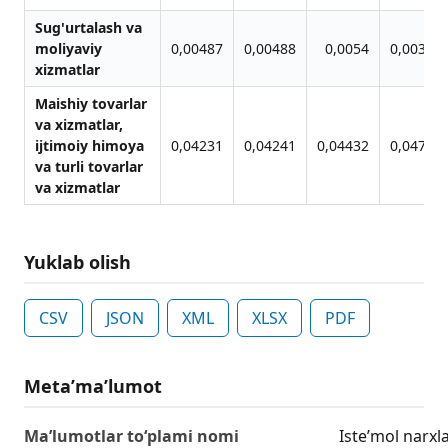
Sug'urtalash va
moliyaviy
0,00487
0,00488
0,0054
0,00307
xizmatlar
Maishiy tovarlar
va xizmatlar,
ijtimoiy himoya
0,04231
0,04241
0,04432
0,04711
va turli tovarlar
va xizmatlar
Yuklab olish
CSV
JSON
XML
XLSX
PDF
Metaʼmaʼlumot
Ma’lumotlar to‘plami nomi
Iste’mol narxl