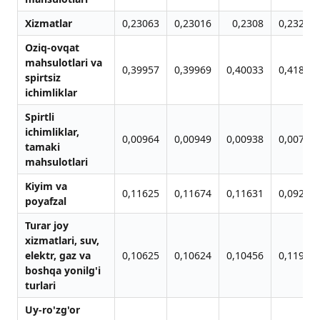
Xizmatlar
0,23063
0,23016
0,2308
0,23242
Oziq-ovqat
mahsulotlari va
0,39957
0,39969
0,40033
0,41875
spirtsiz
ichimliklar
Spirtli
ichimliklar,
0,00964
0,00949
0,00938
0,00771
tamaki
mahsulotlari
Kiyim va
0,11625
0,11674
0,11631
0,09296
poyafzal
Turar joy
xizmatlari, suv,
elektr, gaz va
0,10625
0,10624
0,10456
0,11999
boshqa yonilg'i
turlari
Uy-ro'zg'or