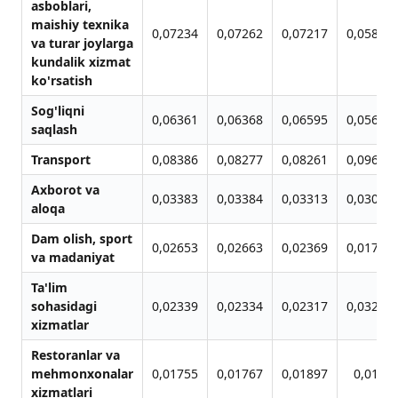
asboblari,
maishiy texnika
0,07234
0,07262
0,07217
0,05882
va turar joylarga
kundalik xizmat
ko'rsatish
Sog'liqni
0,06361
0,06368
0,06595
0,05615
saqlash
Transport
0,08386
0,08277
0,08261
0,09602
Axborot va
0,03383
0,03384
0,03313
0,03061
aloqa
Dam olish, sport
0,02653
0,02663
0,02369
0,01727
va madaniyat
Ta'lim
sohasidagi
0,02339
0,02334
0,02317
0,03273
xizmatlar
Restoranlar va
mehmonxonalar
0,01755
0,01767
0,01897
0,0188
xizmatlari