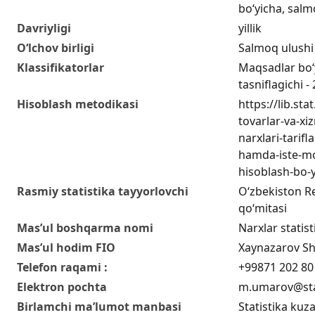
bo‘yicha, salm
Davriyligi
yillik
O‘lchov birligi
Salmoq ulushi
Klassifikatorlar
Maqsadlar bo‘y
tasniflagichi -
Hisoblash metodikasi
https://lib.st
tovarlar-va-xi
narxlari-tarifl
hamda-iste-mol
hisoblash-bo-
Rasmiy statistika tayyorlovchi
O‘zbekiston Res
qo‘mitasi
Mas’ul boshqarma nomi
Narxlar statis
Mas’ul hodim FIO
Xaynazarov Sh
Telefon raqami :
+99871 202 80
Elektron pochta
m.umarov@sta
Birlamchi ma’lumot manbasi
Statistika kuza