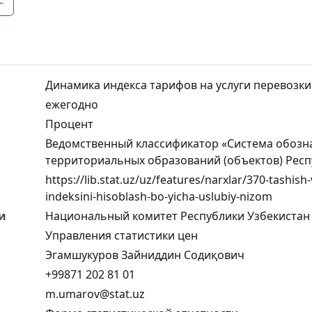
F
Динамика индекса тарифов на услуги перевозки
ежегодно
Процент
Ведомственный классификатор «Система обозн
территориальных образований (объектов) Респ
https://lib.stat.uz/uz/features/narxlar/370-tashish-v
indeksini-hisoblash-bo-yicha-uslubiy-nizom
и
Национальный комитет Республики Узбекистан 
Управления статистики цен
Эгамшукуров Зайниддин Содиқович
+99871 202 81 01
m.umarov@stat.uz