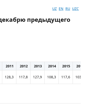
UZ
EN
RU
UZC
к декабрю предыдущего
2011
2012
2013
2014
2015
2016
2017
201
128,3
117,8
127,9
108,3
117,6
103,5
115,3
105,