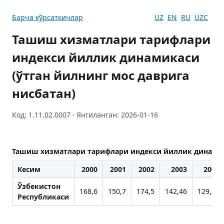
Барча кўрсаткичлар
UZ
EN
RU
UZC
Ташиш хизматлари тарифлари
индекси йиллик динамикаси
(ўтган йилнинг мос даврига
нисбатан)
Код: 1.11.02.0007 · Янгиланган: 2026-01-16
Ташиш хизматлари тарифлари индекси йиллик динамика
Кесим
2000
2001
2002
2003
2004
Ўзбекистон
168,6
150,7
174,5
142,46
129,27
Республикаси