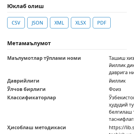
Юклаб олиш
CSV
JSON
XML
XLSX
PDF
Метамаълумот
Маълумотлар тўплами номи
Ташиш хиз
йиллик ди
даврига н
Даврийлиги
йиллик
Ўлчов бирлиги
Фоиз
Классификаторлар
Ўзбекисто
ҳудудий т
белгилаш 
таснифлаг
Ҳисоблаш методикаси
https://lib