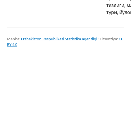
тезлиги, 
тури, йўл
Manba:
Oʻzbekiston Respublikasi Statistika agentligi
· Litsenziya:
CC
BY 4.0