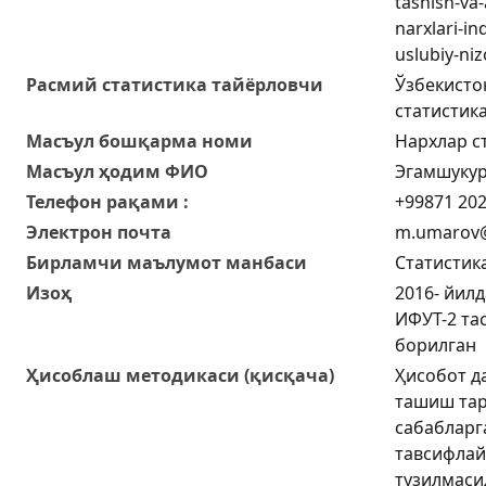
tashish-va-
narxlari-in
uslubiy-ni
Расмий статистика тайёрловчи
Ўзбекисто
статистик
Масъул бошқарма номи
Нархлар с
Масъул ҳодим ФИО
Эгамшукур
Телефон рақами :
+99871 202
Электрон почта
m.umarov@
Бирламчи маълумот манбаси
Статистик
Изоҳ
2016- йил
ИФУТ-2 та
борилган
Ҳисоблаш методикаси (қисқача)
Ҳисобот д
ташиш тар
сабабларг
тавсифлай
тузилмаси