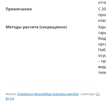
отч
Примечание
С 2
про
кла
Методы расчета (сокращенно)
Хар
тар
бюд
орг
Наб
осу
– п
вид
теле
Manba:
Oʻzbekiston Respublikasi Statistika agentligi
· Litsenziya:
CC
BY 4.0