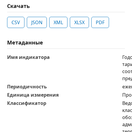
Скачать
CSV
JSON
XML
XLSX
PDF
Метаданные
Имя индикатора
Год
тари
соо
пре
Периодичность
еже
Единица измерения
Про
Классификатор
Вед
кла
обо
адм
тер