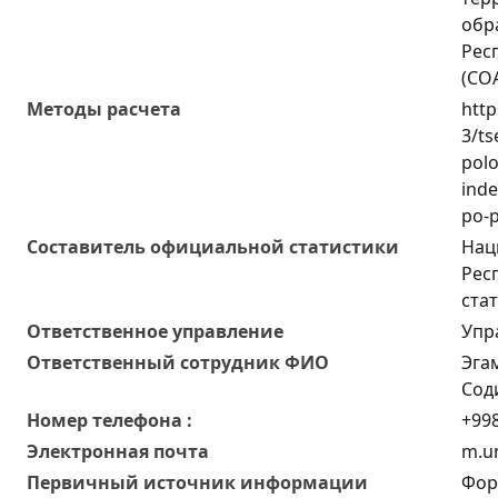
обр
Рес
(СО
Методы расчета
http
3/ts
polo
inde
po-p
Составитель официальной статистики
Нац
Рес
ста
Ответственное управление
Упр
Oтветственный сотрудник ФИО
Эга
Сод
Номер телефона :
+998
Электронная почта
m.u
Первичный источник информации
Фор