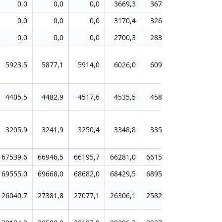
0,0
0,0
0,0
3669,3
3674,3
3691,1
0,0
0,0
0,0
3170,4
3261,2
3331,2
0,0
0,0
0,0
2700,3
2831,9
2979,3
5923,5
5877,1
5914,0
6026,0
6096,9
6121,9
4405,5
4482,9
4517,6
4535,5
4588,6
4607,6
3205,9
3241,9
3250,4
3348,8
3359,9
3381,8
67539,6
66946,5
66195,7
66281,0
66154,9
66041,2
69555,0
69668,0
68682,0
68429,5
68955,4
68866,6
26040,7
27381,8
27077,1
26306,1
25825,4
25601,3