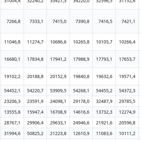
31004,4
32240,2
33427,3
34220,0
32596,5
31152,6
7266,8
7333,1
7415,0
7390,8
7416,5
7421,1
11046,8
11274,7
10686,6
10265,8
10105,7
10266,4
16680,1
17834,8
17941,2
17988,9
17793,1
17653,7
19102,2
20188,8
20152,9
19840,8
19632,6
19571,4
54452,1
54220,7
53909,5
54268,1
54455,2
54372,3
23206,3
23591,9
24098,1
29178,0
32487,9
29785,5
13555,8
15947,4
16708,9
14616,6
13732,3
12274,9
28767,1
29906,4
29633,1
24946,6
21921,6
20596,8
31994,6
50825,2
21223,8
12610,9
11083,6
10111,2