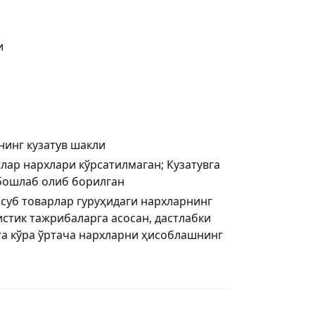
и
нинг кузатув шакли
лар нархлари кўрсатилмаган; Кузатувга
 бошлаб олиб борилган
нсуб товарлар гуруҳидаги нархларнинг
стик тажрибаларга асосан, дастлабки
а кўра ўртача нархларни ҳисоблашнинг