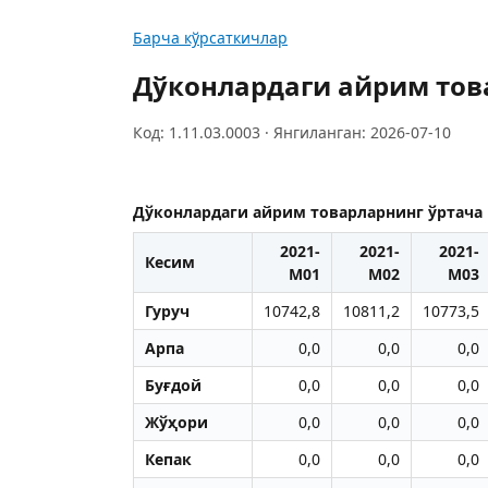
Барча кўрсаткичлар
Дўконлардаги айрим тов
Код: 1.11.03.0003 · Янгиланган: 2026-07-10
Дўконлардаги айрим товарларнинг ўртача
2021-
2021-
2021-
Кесим
М01
М02
М03
Гуруч
10742,8
10811,2
10773,5
Арпа
0,0
0,0
0,0
Буғдой
0,0
0,0
0,0
Жўҳори
0,0
0,0
0,0
Кепак
0,0
0,0
0,0