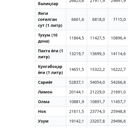
26825,6
27911,9
29641,9
балиқлар
Янги
соғилган
6661,6
6818,0
7115,0
сут (1 литр)
Тухум (10
11864,5
11427,5
10896,4
дона)
Пахта ёғи (1
13219,7
13699,3
14114,6
литр)
Кунгабоқар
14651,5
15322,2
16222,7
ёғи (1 литр)
Сариёғ
52837,1
54054,0
54266,8
Лимон
20144,1
21229,0
21691,0
Олма
10881,9
10891,7
11457,7
Нок
21611,5
23774,3
25948,8
Узум
19142,1
23207,8
29496,6