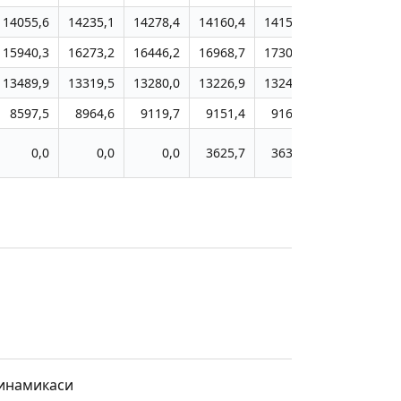
14055,6
14235,1
14278,4
14160,4
14154,8
14128,6
15940,3
16273,2
16446,2
16968,7
17301,3
17499,3
13489,9
13319,5
13280,0
13226,9
13241,2
13224,9
8597,5
8964,6
9119,7
9151,4
9166,2
9764,0
0,0
0,0
0,0
3625,7
3635,8
3653,7
динамикаси