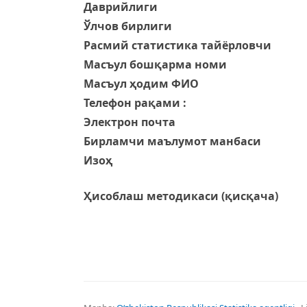
Даврийлиги
Ўлчов бирлиги
Расмий статистика тайёрловчи
Масъул бошқарма номи
Масъул ҳодим ФИО
Телефон рақами :
Электрон почта
Бирламчи маълумот манбаси
Изоҳ
Ҳисоблаш методикаси (қисқача)