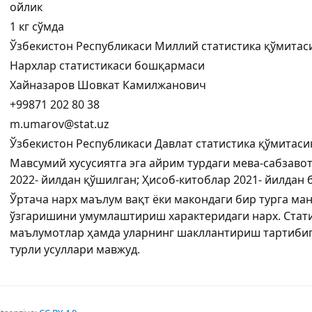
ойлик
1 кг сўмда
Ўзбекистон Республикаси Миллий статистика қўмитас
Нархлар статистикаси бошқармаси
Хайназаров Шовкат Камилжанович
+99871 202 80 38
m.umarov@stat.uz
Ўзбекистон Республикаси Давлат статистика қўмитаси
Мавсумий хусусиятга эга айрим турдаги мева-сабзавот
2022- йилдан қўшилган; Ҳисоб-китоблар 2021- йилдан
Ўртача нарх маълум вақт ёки макондаги бир турга ма
ўзгаришини умумлаштириш характеридаги нарх. Стати
маълумотлар ҳамда уларнинг шакллантириш тартибиг
турли усуллари мавжуд.