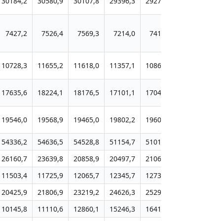
30184,2
30580,9
30107,8
29396,3
29272,0
30040,0
7427,2
7526,4
7569,3
7214,0
7412,0
7442,5
10728,3
11655,2
11618,0
11357,1
10863,0
10512,6
17635,6
18224,1
18176,5
17101,1
17040,0
17209,2
19546,0
19568,9
19465,0
19802,2
19608,0
19742,2
54336,2
54636,5
54528,8
51154,7
51012,2
51407,6
26160,7
23639,8
20858,9
20497,7
21062,2
20769,4
11503,4
11725,9
12065,7
12345,7
12732,0
13015,5
20425,9
21806,9
23219,2
24626,3
25290,0
25497,9
10145,8
11110,6
12860,1
15246,3
16414,5
17163,9