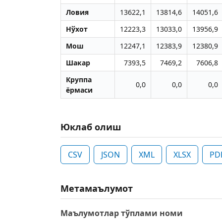
Ловия
13622,1
13814,6
14051,6
Нўхот
12223,3
13033,0
13956,9
Мош
12247,1
12383,9
12380,9
Шакар
7393,5
7469,2
7606,8
Круппа
0,0
0,0
0,0
ёрмаси
Юклаб олиш
CSV
JSON
XML
XLSX
PD
Метамаълумот
Маълумотлар тўплами номи