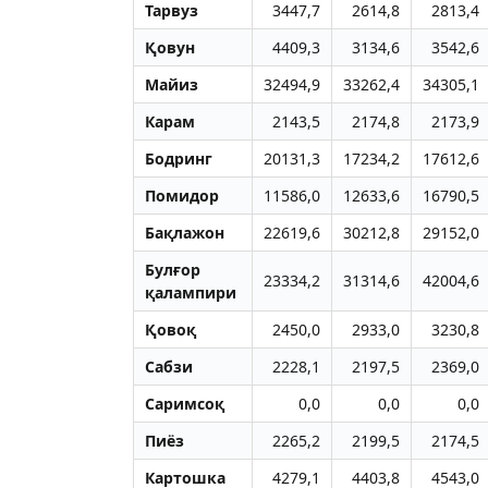
Тарвуз
3447,7
2614,8
2813,4
Қовун
4409,3
3134,6
3542,6
Майиз
32494,9
33262,4
34305,1
Карам
2143,5
2174,8
2173,9
Бодринг
20131,3
17234,2
17612,6
Помидор
11586,0
12633,6
16790,5
Бақлажон
22619,6
30212,8
29152,0
Булғор
23334,2
31314,6
42004,6
қалампири
Қовоқ
2450,0
2933,0
3230,8
Сабзи
2228,1
2197,5
2369,0
Саримсоқ
0,0
0,0
0,0
Пиёз
2265,2
2199,5
2174,5
Картошка
4279,1
4403,8
4543,0