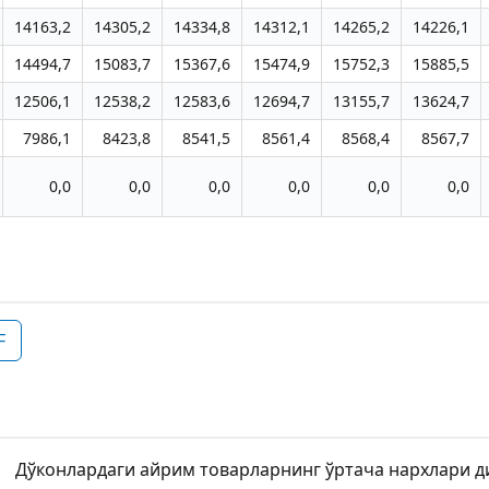
14163,2
14305,2
14334,8
14312,1
14265,2
14226,1
14494,7
15083,7
15367,6
15474,9
15752,3
15885,5
12506,1
12538,2
12583,6
12694,7
13155,7
13624,7
7986,1
8423,8
8541,5
8561,4
8568,4
8567,7
0,0
0,0
0,0
0,0
0,0
0,0
F
Дўконлардаги айрим товарларнинг ўртача нархлари 