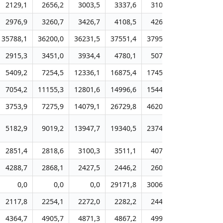
2129,1
2656,2
3003,5
3337,6
3103,4
4401,4
2976,9
3260,7
3426,7
4108,5
4260,8
5100,7
35788,1
36200,0
36231,5
37551,4
37955,8
38021,2
2915,3
3451,0
3934,4
4780,1
5071,2
5192,6
5409,2
7254,5
12336,1
16875,4
17457,8
17787,0
7054,2
11155,3
12801,6
14996,6
15440,2
17363,9
3753,9
7275,9
14079,1
26729,8
46203,0
39567,5
5182,9
9019,2
13947,7
19340,5
23741,7
28899,3
2851,4
2818,6
3100,3
3511,1
4076,5
4351,0
4288,7
2868,1
2427,5
2446,2
2607,2
2829,6
0,0
0,0
0,0
29171,8
30067,7
30549,7
2117,8
2254,1
2272,0
2282,2
2442,2
3003,6
4364,7
4905,7
4871,3
4867,2
4997,2
4809,9