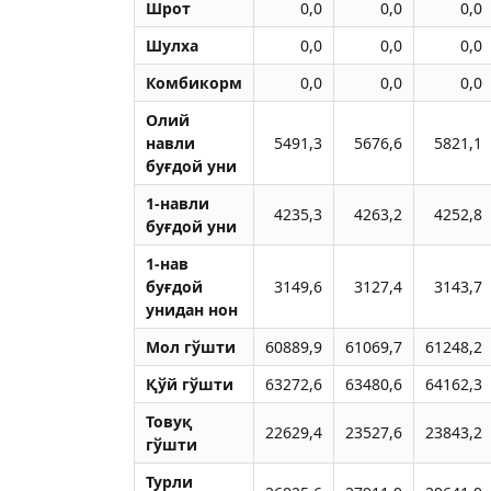
Шрот
0,0
0,0
0,0
Шулха
0,0
0,0
0,0
Комбикорм
0,0
0,0
0,0
Олий
навли
5491,3
5676,6
5821,1
буғдой уни
1-навли
4235,3
4263,2
4252,8
буғдой уни
1-нав
буғдой
3149,6
3127,4
3143,7
унидан нон
Мол гўшти
60889,9
61069,7
61248,2
Қўй гўшти
63272,6
63480,6
64162,3
Товуқ
22629,4
23527,6
23843,2
гўшти
Турли