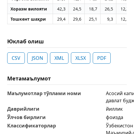
Хоразм вилояти
42,3
24,5
18,7
26,5
12,7
Тошкент шаҳри
29,4
29,6
25,1
9,3
12,2
Юклаб олиш
CSV
JSON
XML
XLSX
PDF
Метамаълумот
Маълумотлар тўплами номи
Асосий кап
давлат буд
Даврийлиги
йиллик
Ўлчов бирлиги
фоизда
Классификаторлар
Ўзбекистон
Маъмурий-ҳ