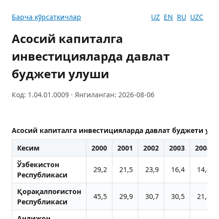
Барча кўрсаткичлар
UZ
EN
RU
UZC
Асосий капиталга
инвестицияларда давлат
буджети улуши
Код: 1.04.01.0009 · Янгиланган: 2026-08-06
Асосий капиталга инвестицияларда давлат буджети ул
Кесим
2000
2001
2002
2003
2004
Ўзбекистон
29,2
21,5
23,9
16,4
14,4
Республикаси
Қорақалпоғистон
45,5
29,9
30,7
30,5
21,2
Республикаси
Aндижон