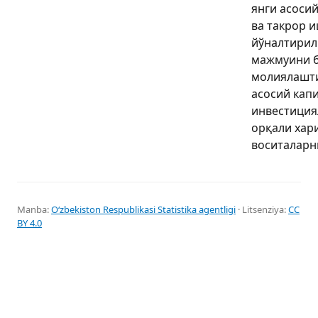
янги асоси
ва такрор 
йўналтирил
мажмуини б
молиялашт
асосий кап
инвестиция
орқали хар
воситаларни
Manba:
Oʻzbekiston Respublikasi Statistika agentligi
· Litsenziya:
CC
BY 4.0