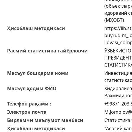
(объектлар
идоравий с
(МҲОБТ)
Ҳисоблаш методикаси
https://lib.
buyruq-m_j
ilovasi_com
Расмий статистика тайёрловчи
ЎЗБEКИСТО
ПРEЗИДEНТ
СТАТИСТИК
Масъул бошқарма номи
Инвестиция
статистика
Масъул ҳодим ФИО
Хидиралиев
Рахмидино
Телефон рақами :
+99871 203 8
Электрон почта
M.Jomolov@s
Бирламчи маълумот манбаси
Статистика
Ҳисоблаш методикаси
"Асосий кап