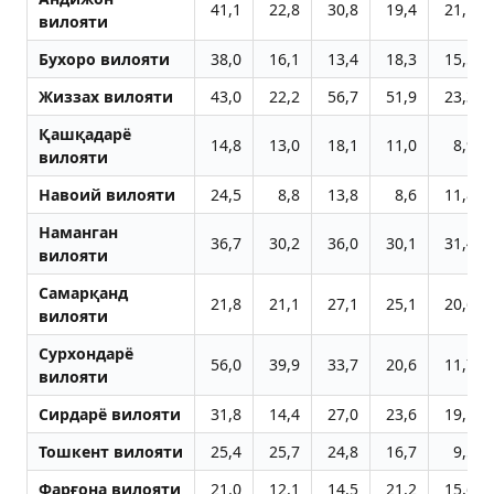
41,1
22,8
30,8
19,4
21,1
вилояти
Бухоро вилояти
38,0
16,1
13,4
18,3
15,5
Жиззах вилояти
43,0
22,2
56,7
51,9
23,3
Қашқадарё
14,8
13,0
18,1
11,0
8,9
вилояти
Навоий вилояти
24,5
8,8
13,8
8,6
11,8
Наманган
36,7
30,2
36,0
30,1
31,4
вилояти
Самарқанд
21,8
21,1
27,1
25,1
20,6
вилояти
Сурхондарё
56,0
39,9
33,7
20,6
11,7
вилояти
Сирдарё вилояти
31,8
14,4
27,0
23,6
19,1
Тошкент вилояти
25,4
25,7
24,8
16,7
9,5
Фарғона вилояти
21,0
12,1
14,5
21,2
15,6