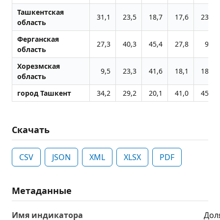
Ташкентская
31,1
23,5
18,7
17,6
23,8
область
Ферганская
27,3
40,3
45,4
27,8
9,3
область
Хорезмская
9,5
23,3
41,6
18,1
18,9
область
город Ташкент
34,2
29,2
20,1
41,0
45,1
Скачать
CSV
JSON
XML
XLSX
PDF
Метаданные
Имя индикатора
Дол