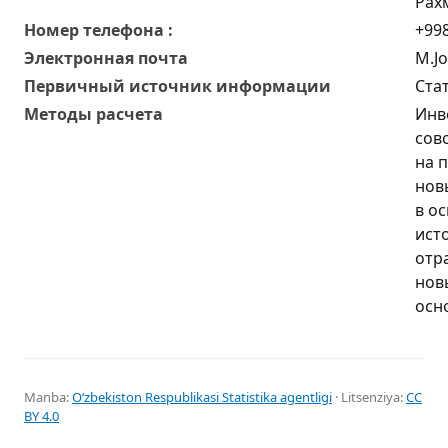
Рах
Номер телефона :
+998
Электронная почта
M.J
Первичный источник информации
Ста
Методы расчета
Инв
сов
на 
нов
в ос
ист
отр
нов
осн
Manba:
Oʻzbekiston Respublikasi Statistika agentligi
· Litsenziya:
CC
BY 4.0