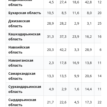
4,5
27,4
18,6
42,8
12,8
область
Бухарская область
10,5
8,5
11,6
8,0
20,2
Джизакская
28,9
28,2
2,9
3,1
25,2
область
Кашкадарьинская
31,3
37,3
23,9
16,2
16,3
область
Навоийская
20,3
42,2
3,3
28,9
6,2
область
Наманганская
2,3
17,8
16,9
13,8
11,3
область
Самаркандская
13,3
13,5
9,9
20,6
14,3
область
Сурхандарьинская
4,9
2,9
1,6
14,4
11,4
область
Сырдарьинская
21,7
22,6
4,5
17,3
22,5
область