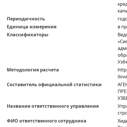
кре
кап
Периодичность
год
Единица измерения
в п
Классификаторы
Вед
«Си
адм
обр
Узб
Методология расчета
http
ilov
Составитель официальной статистики
АГЕ
ПРЕ
УЗБ
Название ответственного управления
Упр
стр
ФИО ответственного сотрудника
Хид