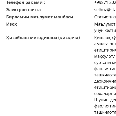
Телефон рақами :
+99871 202
Электрон почта
selhoz@sta
Бирламчи маълумот манбаси
Статистик
Изоҳ
Маълумот 
учун келт
Ҳисоблаш методикаси (қисқача)
Қишлоқ хў
амалга ош
етиштирил
маҳсулотл
суръати қ
фаолиятин
ташкилотл
деҳқончил
етиштириш
соҳаларни 
Шунингдек
фаолиятин
ташкилотл