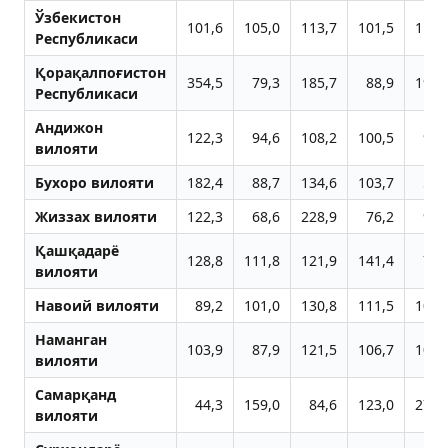
Ўзбекистон
101,6
105,0
113,7
101,5
118,
Республикаси
Қорақалпоғистон
354,5
79,3
185,7
88,9
193,
Республикаси
Aндижон
122,3
94,6
108,2
100,5
97,
вилояти
Бухоро вилояти
182,4
88,7
134,6
103,7
59,
Жиззах вилояти
122,3
68,6
228,9
76,2
91,
Қашқадарё
128,8
111,8
121,9
141,4
76,
вилояти
Навоий вилояти
89,2
101,0
130,8
111,5
109,
Наманган
103,9
87,9
121,5
106,7
102,
вилояти
Самарқанд
44,3
159,0
84,6
123,0
275,
вилояти