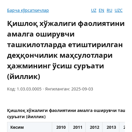
Барча кўрсаткичлар
UZ
EN
RU
UZC
Қишлоқ хўжалиги фаолиятини
амалга оширувчи
ташкилотларда етиштирилган
деҳқончилик маҳсулотлари
ҳажмининг ўсиш суръати
(йиллик)
Код: 1.03.03.0005 · Янгиланган: 2025-09-03
Қишлоқ хўжалиги фаолиятини амалга оширувчи ташки
суръати (йиллик)
Кесим
2010
2011
2012
2013
201