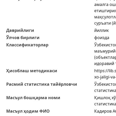
амалга ош
етиштирил
маҳсулотл
суръати (й
Даврийлиги
йиллик
Ўлчов бирлиги
фоизда
Классификаторлар
Ўзбекисто
маъмурий-
(объектла
идоравий 
Ҳисоблаш методикаси
https://lib
xo-jaligi-v
Расмий статистика тайёрловчи
Ўзбекисто
статистик
Масъул бошқарма номи
Қишлоқ хў
статистик
Масъул ҳодим ФИО
Кадиров А