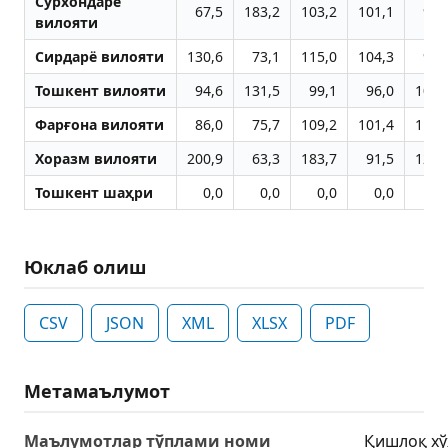
Сурхондарё
67,5
183,2
103,2
101,1
94,
вилояти
Сирдарё вилояти
130,6
73,1
115,0
104,3
98,
Тошкент вилояти
94,6
131,5
99,1
96,0
106,
Фарғона вилояти
86,0
75,7
109,2
101,4
114,
Хоразм вилояти
200,9
63,3
183,7
91,5
127,
Тошкент шаҳри
0,0
0,0
0,0
0,0
0,
Юклаб олиш
CSV
JSON
XML
XLSX
PDF
Метамаълумот
Маълумотлар тўплами номи
Қишлоқ хў