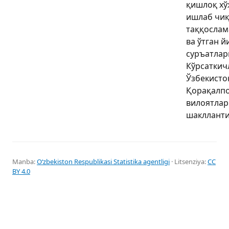
қишлоқ хў
ишлаб чи
таққослам
ва ўтган й
суръатлар
Кўрсаткич
Ўзбекисто
Қорақалпо
вилоятлар
шаклланти
Manba:
Oʻzbekiston Respublikasi Statistika agentligi
· Litsenziya:
CC
BY 4.0