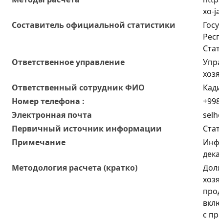
xo-j
Составитель официальной статистики
Гос
Рес
Ста
Ответственное управление
Упр
хоз
Oтветственный сотрудник ФИО
Кад
Номер телефона :
+998
Электронная почта
selh
Первичный источник информации
Ста
Примечание
Инф
дек
Методология расчета (кратко)
Дол
хоз
про
вкл
с п