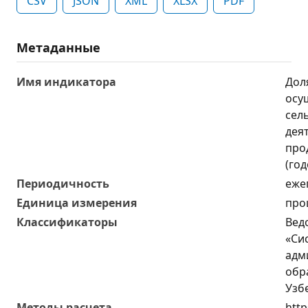
CSV
JSON
XML
XLSX
PDF
Метаданные
Имя индикатора
Дол
осу
сел
дея
про
(год
Периодичность
еже
Единица измерения
про
Классификаторы
Вед
«Си
адм
обр
Узб
Методы расчета
http