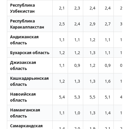
Республика
2,1
2,3
2,4
2,4
2,4
Узбекистан
Республика
2,5
2,4
2,9
2,7
3,7
Каракалпакстан
Андижанская
1,1
1,1
1,2
1,1
1,1
область
Бухарская область
1,2
1,2
1,3
1,1
1,1
Джизакская
1,1
0,9
1,2
0,9
0,9
область
Кашкадарьинская
1,2
1,3
1,3
1,6
1,3
область
Навоийская
5,4
5,3
5,5
5,1
4,8
область
Наманганская
1,1
1,0
1,3
1,4
1,3
область
Самаркандская
1,4
2,0
1,9
2,1
2,9