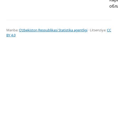
обл
Manba:
Oʻzbekiston Respublikasi Statistika agentligi
· Litsenziya:
CC
BY 4.0