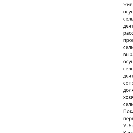
жив
осу
сел
дея
рас
про
сел
выр
осу
сел
дея
соп
дол
хоз
сел
Пок
пер
Узб
Кар