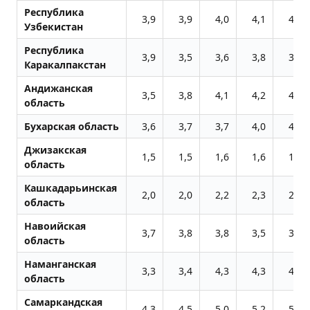
Республика
3,9
3,9
4,0
4,1
4,1
Узбекистан
Республика
3,9
3,5
3,6
3,8
3,5
Каракалпакстан
Андижанская
3,5
3,8
4,1
4,2
4,1
область
Бухарская область
3,6
3,7
3,7
4,0
4,0
Джизакская
1,5
1,5
1,6
1,6
1,5
область
Кашкадарьинская
2,0
2,0
2,2
2,3
2,3
область
Навоийская
3,7
3,8
3,8
3,5
3,4
область
Наманганская
3,3
3,4
4,3
4,3
4,7
область
Самаркандская
4,3
4,5
5,0
5,2
5,4