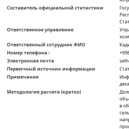
Составитель официальной статистики
Гос
Рес
Ста
Ответственное управление
Упр
хоз
Oтветственный сотрудник ФИО
Кад
Номер телефона :
+998
Электронная почта
selh
Первичный источник информации
Ста
Примечание
Инф
дек
Методология расчета (кратко)
Дол
объ
в о
сел
нап
про