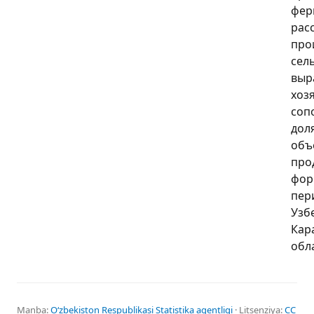
фер
рас
про
сел
выр
хоз
соп
дол
объ
про
фор
пер
Узб
Кар
обл
Manba:
Oʻzbekiston Respublikasi Statistika agentligi
· Litsenziya:
CC