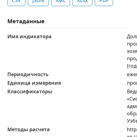
CSV
JSON
XML
XLSX
PDF
Метаданные
Имя индикатора
Дол
про
хоз
про
(год
Периодичность
еже
Единица измерения
про
Классификаторы
Вед
«Си
адм
обр
Узб
Методы расчета
http
xo-j