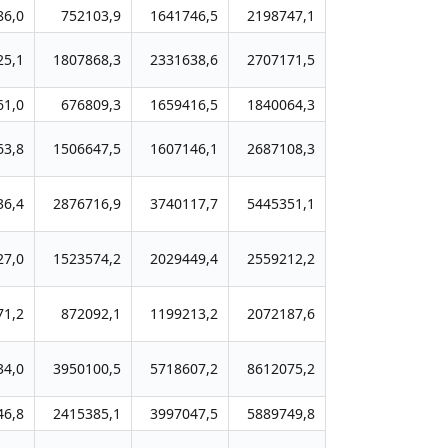
86,0
752103,9
1641746,5
2198747,1
2213252,1
25,1
1807868,3
2331638,6
2707171,5
3061049,4
61,0
676809,3
1659416,5
1840064,3
1876174,4
63,8
1506647,5
1607146,1
2687108,3
5005054,3
36,4
2876716,9
3740117,7
5445351,1
7041585,5
27,0
1523574,2
2029449,4
2559212,2
3923768,9
71,2
872092,1
1199213,2
2072187,6
2157716,2
34,0
3950100,5
5718607,2
8612075,2
12039270,0
46,8
2415385,1
3997047,5
5889749,8
7909835,9