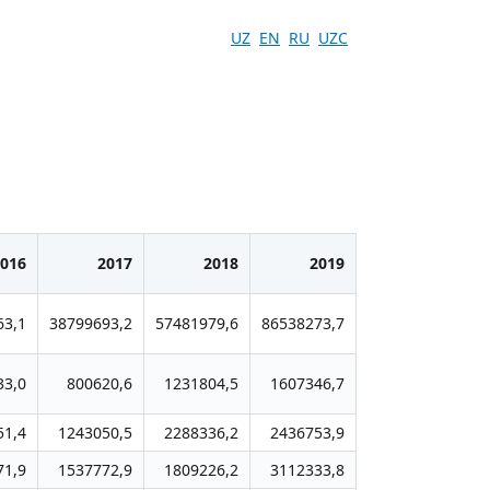
UZ
EN
RU
UZC
016
2017
2018
2019
2020
63,1
38799693,2
57481979,6
86538273,7
128741736,2
33,0
800620,6
1231804,5
1607346,7
2113941,8
51,4
1243050,5
2288336,2
2436753,9
3719177,6
71,9
1537772,9
1809226,2
3112333,8
4587610,3