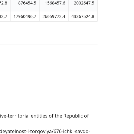
72,8
876454,5
1568457,6
2002647,5
3101779,7
82,7
17960496,7
26659772,4
43367524,8
69991602,6
e-territorial entities of the Republic of
eyatelnost-i-torgovlya/676-ichki-savdo-