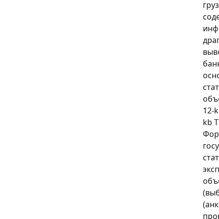
гру
сод
инф
дра
выв
бан
осн
ста
объ
12-
kb T
Фор
гос
ста
экс
объ
(вы
(ан
про