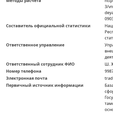
Методы расчета
http
3/v
deya
090
Составитель официальной статистики
Нац
Рес
ста
Ответственное управление
Упр
вне
дея
Oтветственный сотрудник ФИО
Ш. 
Номер телефона
9987
Электронная почта
trad
Первичный источник информации
Баз
сфо
Гос
там
осн