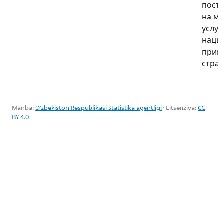
пос
на 
услу
нац
при
стр
Manba:
Oʻzbekiston Respublikasi Statistika agentligi
· Litsenziya:
CC
BY 4.0