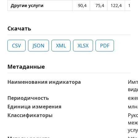
Другие услуги
90,4
75,4
122,4
119,
Скачать
CSV
JSON
XML
XLSX
PDF
Метаданные
Наименования индикатора
Имп
вид
Периодичность
еже
Единица измерения
млн
Классификаторы
Рук
меж
услу