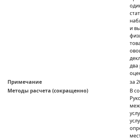
один
ста
наб
и в
физ
тов
ово
дек
два 
оце
Примечание
за 2
Методы расчета (сокращенно)
В с
Рук
меж
усл
услу
опр
мес