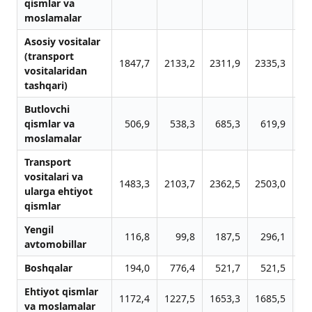
qismlar va
moslamalar
Asosiy vositalar
(transport
1847,7
2133,2
2311,9
2335,3
25
vositalaridan
tashqari)
Butlovchi
qismlar va
506,9
538,3
685,3
619,9
6
moslamalar
Transport
vositalari va
1483,3
2103,7
2362,5
2503,0
19
ularga ehtiyot
qismlar
Yengil
116,8
99,8
187,5
296,1
2
avtomobillar
Boshqalar
194,0
776,4
521,7
521,5
2
Ehtiyot qismlar
1172,4
1227,5
1653,3
1685,5
14
va moslamalar