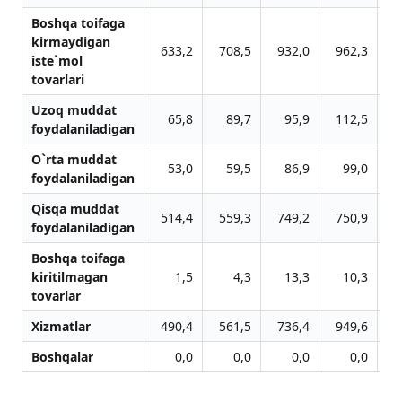
Boshqa toifaga
kirmaydigan
633,2
708,5
932,0
962,3
11
iste`mol
tovarlari
Uzoq muddat
65,8
89,7
95,9
112,5
1
foydalaniladigan
O`rta muddat
53,0
59,5
86,9
99,0
1
foydalaniladigan
Qisqa muddat
514,4
559,3
749,2
750,9
9
foydalaniladigan
Boshqa toifaga
kiritilmagan
1,5
4,3
13,3
10,3
tovarlar
Xizmatlar
490,4
561,5
736,4
949,6
11
Boshqalar
0,0
0,0
0,0
0,0