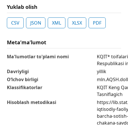
Yuklab olish
CSV
JSON
XML
XLSX
PDF
Metaʼmaʼlumot
Ma'lumotlar to'plami nomi
KQIT* toifalar
Respublikasi 
Davriyligi
yillik
O‘lchov birligi
mln.AQSH.doll
Klassifikatorlar
KQIT Keng Qam
Tasniflagich
Hisoblash metodikasi
https://lib.sta
iqtisodiy-faol
barcha-sotish-
chakana-savdo