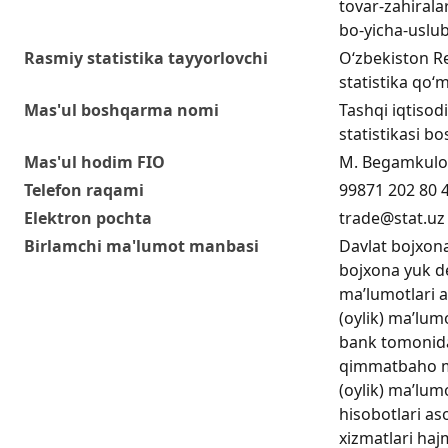
tovar-zahiralar
bo-yicha-uslu
Rasmiy statistika tayyorlovchi
O‘zbekiston Re
statistika qo‘m
Mas'ul boshqarma nomi
Tashqi iqtisodi
statistikasi b
Mas'ul hodim FIO
M. Begamkulo
Telefon raqami
99871 202 80 
Elektron pochta
trade@stat.uz
Birlamchi ma'lumot manbasi
Davlat bojxon
bojxona yuk de
ma’lumotlari a
(oylik) ma’lum
bank tomonida
qimmatbaho me
(oylik) ma’lumo
hisobotlari as
xizmatlari haj