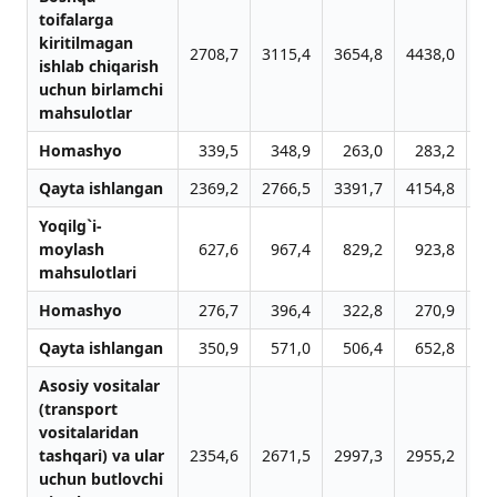
toifalarga
kiritilmagan
2708,7
3115,4
3654,8
4438,0
43
ishlab chiqаrish
uchun birlamchi
mahsulotlar
Homashyo
339,5
348,9
263,0
283,2
1
Qayta ishlangan
2369,2
2766,5
3391,7
4154,8
41
Yoqilg`i-
moylash
627,6
967,4
829,2
923,8
7
mahsulotlari
Homashyo
276,7
396,4
322,8
270,9
2
Qayta ishlangan
350,9
571,0
506,4
652,8
5
Asosiy vositalar
(transport
vositalaridan
tashqari) va ular
2354,6
2671,5
2997,3
2955,2
32
uchun butlovchi