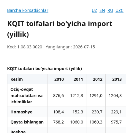
Barcha koʻrsatkichlar
UZ
EN
RU
UZC
KQIT toifalari bo'yicha import
(yillik)
Kod: 1.08.03.0020 · Yangilangan: 2026-07-15
KQIT toifalari bo'yicha import (yillik)
Kesim
2010
2011
2012
2013
Oziq-ovqat
mahsulotlari va
876,6
1212,3
1291,0
1204,8
13
ichimliklar
Homashyo
108,4
152,3
230,7
229,1
2
Qayta ishlangan
768,2
1060,0
1060,3
975,7
10
Boshqa