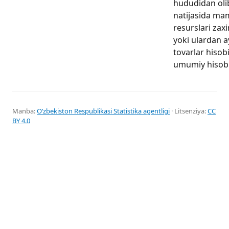
hududidan olib
natijasida ma
resurslari zax
yoki ulardan a
tovarlar hisob
umumiy hisob t
Manba:
Oʻzbekiston Respublikasi Statistika agentligi
· Litsenziya:
CC
BY 4.0