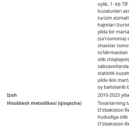
oylik, 1- kb TIF
kuzatuvlari as
turizm xizmat
hajmlari (turis
yilda bir mar
(so‘rovnoma) o
shaxslar tomo
to‘ldirmasdan 
olib chiqilayo
sabzavotlardan
statistik kuzat
yilda ikki mart
oy baholanib b
Izoh
2010-2023 yill
Hisoblash metodikasi (qisqacha)
Tovarlarning t
Oʻzbekiston R
hududiga olib 
Oʻzbekiston R