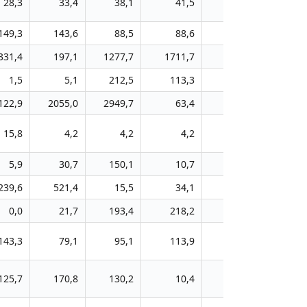
28,3
33,4
38,1
41,5
46,1
149,3
143,6
88,5
88,6
108,2
331,4
197,1
1277,7
1711,7
840,5
1,5
5,1
212,5
113,3
7,5
122,9
2055,0
2949,7
63,4
73,0
15,8
4,2
4,2
4,2
4,2
5,9
30,7
150,1
10,7
9,4
239,6
521,4
15,5
34,1
36,3
0,0
21,7
193,4
218,2
220,7
143,3
79,1
95,1
113,9
199,9
125,7
170,8
130,2
10,4
11,4