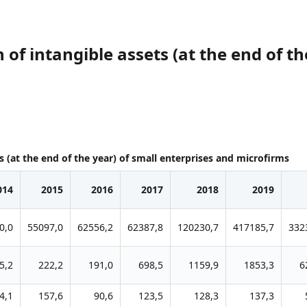
of intangible assets (at the end of th
 (at the end of the year) of small enterprises and microfirms
014
2015
2016
2017
2018
2019
0,0
55097,0
62556,2
62387,8
120230,7
417185,7
332
5,2
222,2
191,0
698,5
1159,9
1853,3
6
4,1
157,6
90,6
123,5
128,3
137,3