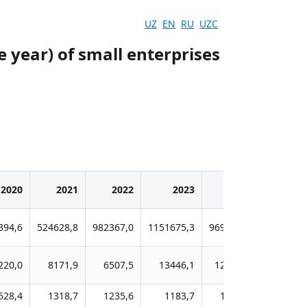
UZ
EN
RU
UZC
e year) of small enterprises
2020
2021
2022
2023
2024
394,6
524628,8
982367,0
1151675,3
969237,3
220,0
8171,9
6507,5
13446,1
12304,1
528,4
1318,7
1235,6
1183,7
1196,4