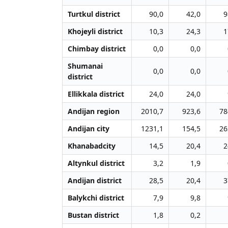
Turtkul district
90,0
42,0
9
Khojeyli district
10,3
24,3
1
Chimbay district
0,0
0,0
Shumanai
0,0
0,0
district
Ellikkala district
24,0
24,0
Andijan region
2010,7
923,6
78
Andijan city
1231,1
154,5
26
Khanabadcity
14,5
20,4
2
Altynkul district
3,2
1,9
Andijan district
28,5
20,4
3
Balykchi district
7,9
9,8
Bustan district
1,8
0,2