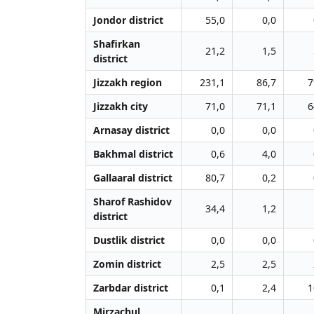
Jondor district
55,0
0,0
Shafirkan
21,2
1,5
district
Jizzakh region
231,1
86,7
7
Jizzakh city
71,0
71,1
6
Arnasay district
0,0
0,0
Bakhmal district
0,6
4,0
Gallaaral district
80,7
0,2
Sharof Rashidov
34,4
1,2
district
Dustlik district
0,0
0,0
Zomin district
2,5
2,5
Zarbdar district
0,1
2,4
1
Mirzachul