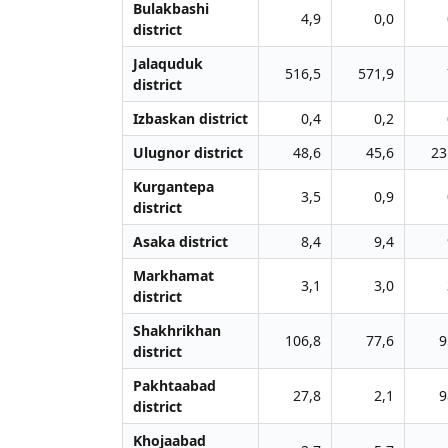
Bulakbashi
4,9
0,0
district
Jalаquduk
516,5
571,9
district
Izbaskan district
0,4
0,2
Ulugnor district
48,6
45,6
23
Kurgantepa
3,5
0,9
district
Asaka district
8,4
9,4
Markhamat
3,1
3,0
district
Shakhrikhan
106,8
77,6
9
district
Pakhtaabad
27,8
2,1
9
district
Khojaabad