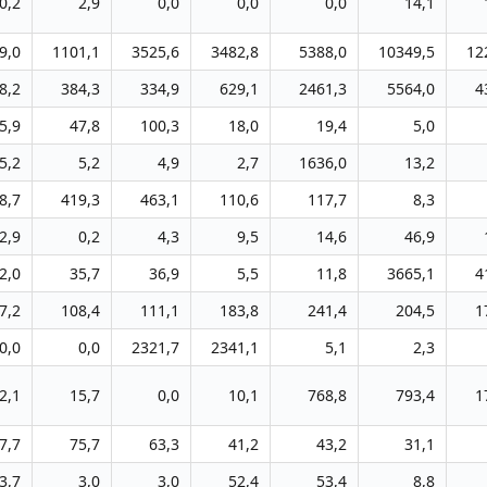
0,2
2,9
0,0
0,0
0,0
14,1
9,0
1101,1
3525,6
3482,8
5388,0
10349,5
12
8,2
384,3
334,9
629,1
2461,3
5564,0
4
5,9
47,8
100,3
18,0
19,4
5,0
5,2
5,2
4,9
2,7
1636,0
13,2
8,7
419,3
463,1
110,6
117,7
8,3
2,9
0,2
4,3
9,5
14,6
46,9
2,0
35,7
36,9
5,5
11,8
3665,1
4
7,2
108,4
111,1
183,8
241,4
204,5
1
0,0
0,0
2321,7
2341,1
5,1
2,3
2,1
15,7
0,0
10,1
768,8
793,4
1
7,7
75,7
63,3
41,2
43,2
31,1
3,7
3,0
3,0
52,4
53,4
8,8