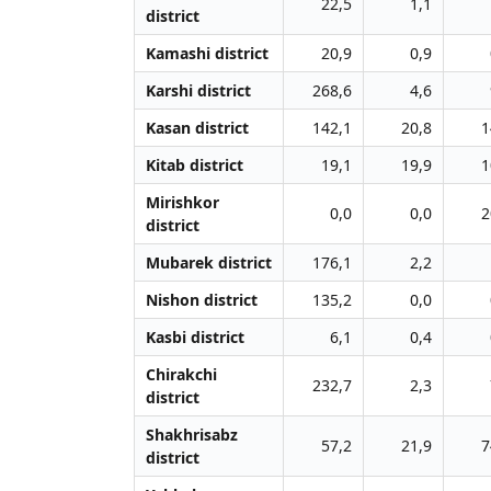
22,5
1,1
district
Kamashi district
20,9
0,9
Karshi district
268,6
4,6
Kasan district
142,1
20,8
1
Kitab district
19,1
19,9
1
Mirishkor
0,0
0,0
2
district
Mubarek district
176,1
2,2
Nishon district
135,2
0,0
Kasbi district
6,1
0,4
Chirakchi
232,7
2,3
district
Shakhrisabz
57,2
21,9
7
district