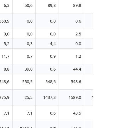
6,3
50,6
89,8
89,8
88,0
550,9
0,0
0,0
0,6
1,2
0,0
0,0
0,0
2,5
53,1
5,2
0,3
4,4
0,0
0,0
11,7
0,7
0,9
1,2
1,3
8,8
39,0
0,6
44,4
73,8
548,6
550,5
548,6
548,6
18,1
275,9
25,5
1437,3
1589,0
1696,9
7,1
7,1
6,6
43,5
39,6