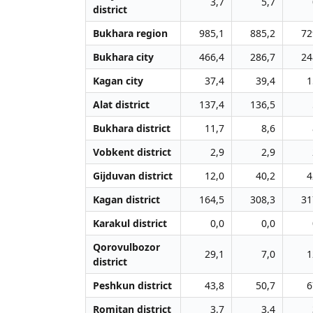
3,7
5,7
district
Bukhara region
985,1
885,2
72
Bukhara city
466,4
286,7
24
Kagan city
37,4
39,4
1
Alat district
137,4
136,5
Bukhara district
11,7
8,6
Vobkent district
2,9
2,9
Gijduvan district
12,0
40,2
4
Kagan district
164,5
308,3
31
Karakul district
0,0
0,0
Qorovulbozor
29,1
7,0
1
district
Peshkun district
43,8
50,7
6
Romitan district
3,7
3,4