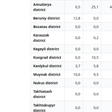
Amudarya
0,5
25,1
4
district
Beruniy district
12,8
0,0
Bozatau district
0,0
0,0
Karauzak
0,0
0,2
district
Kegeyli district
0,0
0,0
Kungrad district
0,0
10,5
Kanlykul district
3,7
5,8
Muynak district
10,6
9,5
Nukus district
0,0
0,0
Takhiatash
0,0
0,0
district
Takhtakupyr
0,0
0,0
district