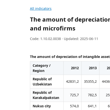
All indicators
The amount of depreciation 
and microfirms
Code: 1.10.02.0038 · Updated: 2025-06-11
The amount of depreciation of intangible assets
Category /
2012
2013
2
Region
Republic of
42831,2
35355,2
4436
Uzbekistan
Republic of
725,7
782,5
25
Karakalpakstan
Nukus city
574,0
641,1
6