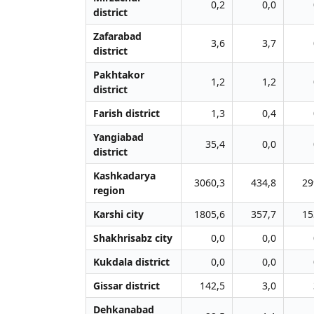
0,2
0,0
district
Zafarabad
3,6
3,7
district
Pakhtakor
1,2
1,2
district
Farish district
1,3
0,4
Yangiabad
35,4
0,0
district
Kashkadarya
3060,3
434,8
29
region
Karshi city
1805,6
357,7
15
Shakhrisabz city
0,0
0,0
Kukdala district
0,0
0,0
Gissar district
142,5
3,0
Dehkanabad