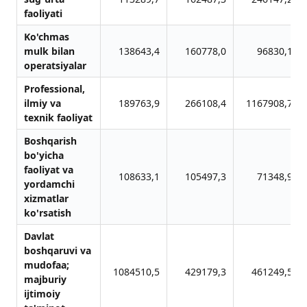
fаoliyati
Ko'chmаs
mulk bilаn
138643,4
160778,0
96830,1
operаtsiyalаr
Professionаl,
ilmiy vа
189763,9
266108,4
1167908,7
texnik fаoliyat
Boshqаrish
bo'yichа
fаoliyat vа
108633,1
105497,3
71348,9
yordаmchi
xizmаtlаr
ko'rsаtish
Dаvlаt
boshqаruvi vа
mudofаа;
1084510,5
429179,3
461249,5
mаjburiy
ijtimoiy