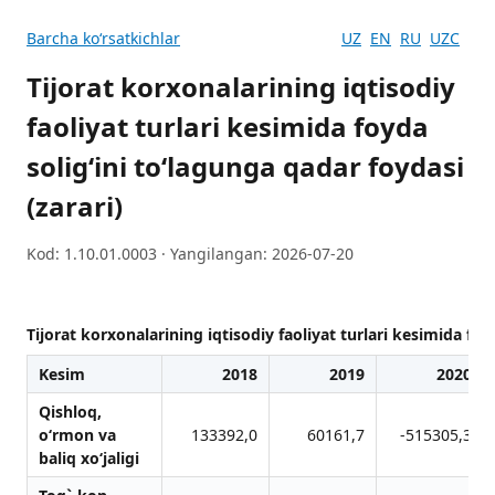
Barcha koʻrsatkichlar
UZ
EN
RU
UZC
Tijorat korxonalarining iqtisodiy
faoliyat turlari kesimida foyda
solig‘ini to‘lagunga qadar foydasi
(zarari)
Kod: 1.10.01.0003 · Yangilangan: 2026-07-20
Tijorat korxonalarining iqtisodiy faoliyat turlari kesimida foy
Kesim
2018
2019
2020
Qishloq,
o‘rmon vа
133392,0
60161,7
-515305,3
bаliq xo‘jаligi