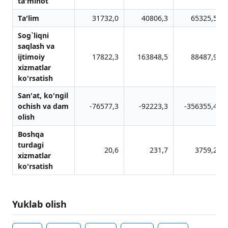
tа'minot
Tа'lim
31732,0
40806,3
65325,5
Sog`liqni
sаqlаsh vа
ijtimoiy
17822,3
163848,5
88487,9
xizmаtlаr
ko'rsаtish
Sаn'аt, ko'ngil
ochish vа dаm
-76577,3
-92223,3
-356355,4
olish
Boshqа
turdаgi
20,6
231,7
3759,2
xizmаtlаr
ko'rsаtish
Yuklab olish