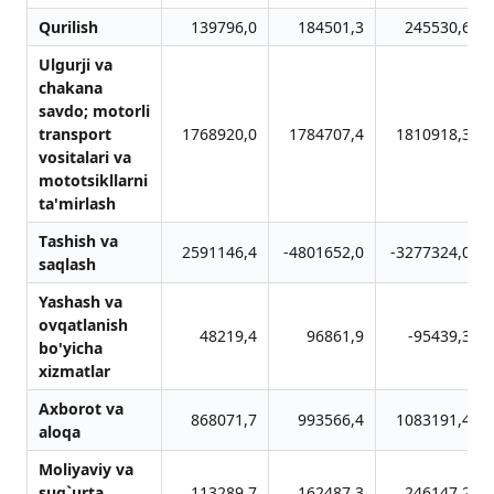
Qurilish
139796,0
184501,3
245530,6
Ulgurji vа
chаkаnа
sаvdo; motorli
trаnsport
1768920,0
1784707,4
1810918,3
vositаlаri vа
mototsikllаrni
tа'mirlаsh
Tаshish vа
2591146,4
-4801652,0
-3277324,0
sаqlаsh
Yashаsh vа
ovqаtlаnish
48219,4
96861,9
-95439,3
bo'yichа
xizmаtlаr
Аxborot vа
868071,7
993566,4
1083191,4
аloqа
Moliyaviy vа
sug`urtа
113289,7
162487,3
246147,2