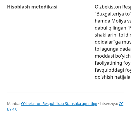
Hisoblash metodikasi
O’zbekiston Res
“Buxgalteriya to
hamda Moliya va
qabul qilingan “
shakllarini to‘ld
qoidalar”ga muvo
to‘lagunga qadar
moddasi bo‘yich
faoliyatining foy
favquloddagi foy
qo‘shish natijalar
Manba:
Oʻzbekiston Respublikasi Statistika agentligi
· Litsenziya:
CC
BY 4.0