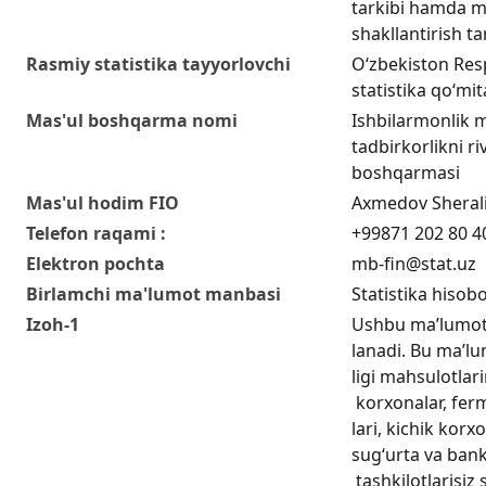
tarkibi hamda mo
shakllantirish ta
Rasmiy statistika tayyorlovchi
O‘zbekiston Resp
statistika qo‘mit
Mas'ul boshqarma nomi
Ishbilarmonlik m
tadbirkorlikni riv
boshqarmasi
Mas'ul hodim FIO
Axmedov Sherali
Telefon raqami :
+99871 202 80 4
Elektron pochta
mb-fin@stat.uz
Birlamchi ma'lumot manbasi
Statistika hisobo
Izoh-1
Ushbu ma’lumotl
lanadi. Bu ma’lu
ligi mahsulotlari
korxonalar, ferm
lari, kichik kor
sug‘urta va bank 
tashkilotlarisiz s