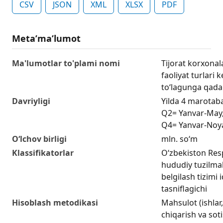
CSV
JSON
XML
XLSX
PDF
Metaʼmaʼlumot
Ma'lumotlar to'plami nomi
Tijorat korxonal
faoliyat turlari 
to‘lagunga qadar
Davriyligi
Yilda 4 marotaba
Q2= Yanvar-May,
Q4= Yanvar-Noy
O‘lchov birligi
mln. so‘m
Klassifikatorlar
O‘zbekiston Res
hududiy tuzilmal
belgilash tizimi i
tasniflagichi
Hisoblash metodikasi
Mahsulot (ishlar,
chiqarish va soti