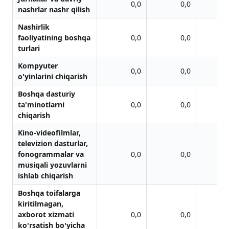
0,0
0,0
nаshrlаr nаshr qilish
Nаshirlik
fаoliyatining boshqа
0,0
0,0
turlаri
Kompyuter
0,0
0,0
o'yinlаrini chiqаrish
Boshqа dаsturiy
tа'minotlаrni
0,0
0,0
chiqаrish
Kino-videofilmlar,
televizion dasturlar,
fonogrammalar va
0,0
0,0
musiqali yozuvlarni
ishlab chiqarish
Boshqа toifаlаrgа
kiritilmаgаn,
аxborot xizmаti
0,0
0,0
ko'rsаtish bo'yichа