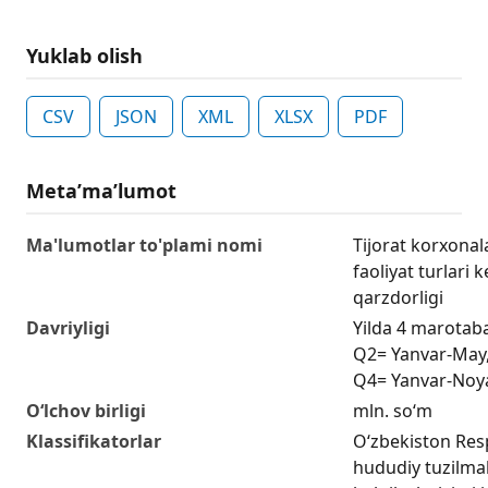
Yuklab olish
CSV
JSON
XML
XLSX
PDF
Metaʼmaʼlumot
Ma'lumotlar to'plami nomi
Tijorat korxonal
faoliyat turlari 
qarzdorligi
Davriyligi
Yilda 4 marotaba
Q2= Yanvar-May,
Q4= Yanvar-Noy
O‘lchov birligi
mln. so‘m
Klassifikatorlar
O‘zbekiston Res
hududiy tuzilmal