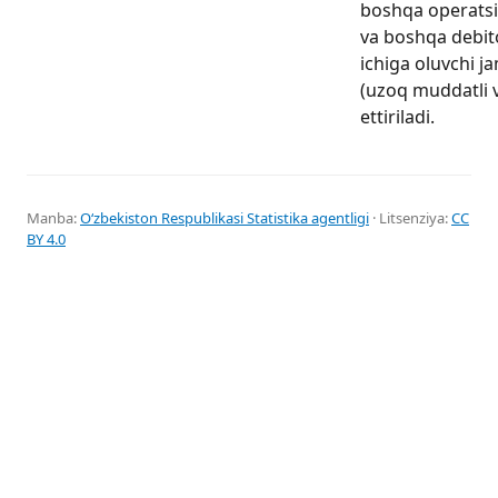
boshqa operatsiy
va boshqa debito
ichiga oluvchi ja
(uzoq muddatli v
ettiriladi.
Manba:
Oʻzbekiston Respublikasi Statistika agentligi
· Litsenziya:
CC
BY 4.0