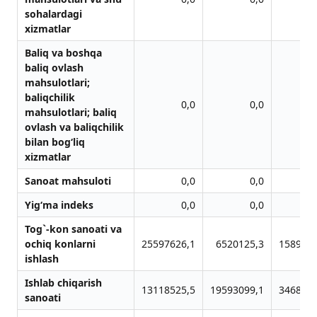
sohalardagi
xizmatlar
Baliq va boshqa
baliq ovlash
mahsulotlari;
baliqchilik
0,0
0,0
mahsulotlari; baliq
ovlash va baliqchilik
bilan bog‘liq
xizmatlar
Sanoat mahsuloti
0,0
0,0
Yig‘ma indeks
0,0
0,0
Tog`-kon sаnoаti vа
ochiq konlаrni
25597626,1
6520125,3
1589849
ishlаsh
Ishlab chiqarish
13118525,5
19593099,1
3468847
sanoati