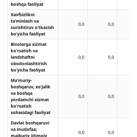
boshqа fаoliyat
Xavfsizlikni
ta’minlash va
0,0
0,0
surishtiruv o‘tkazish
bo‘yicha faoliyat
Binolarga xizmat
ko‘rsatish va
landshaftni
0,0
0,0
obodonlashtirish
bo‘yicha faoliyat
Ma’muriy-
boshqaruv, xo‘jalik
va boshqa
0,0
0,0
yordamchi xizmat
ko‘rsatish
sohasidagi faoliyat
Davlat boshqaruvi
va mudofaa;
0,0
0,0
majburiy ijtimoiy