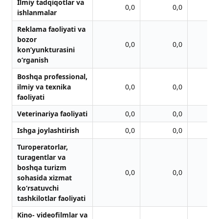
Ilmiy tadqiqotlar va
0,0
0,0
ishlanmalar
Reklama faoliyati va
bozor
0,0
0,0
kon’yunkturasini
o‘rganish
Boshqa professional,
ilmiy va texnika
0,0
0,0
faoliyati
Veterinariya faoliyati
0,0
0,0
Ishga joylashtirish
0,0
0,0
Turoperatorlar,
turagentlar va
boshqa turizm
0,0
0,0
sohasida xizmat
ko‘rsatuvchi
tashkilotlar faoliyati
Kino- videofilmlаr vа