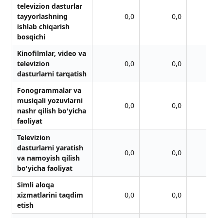
televizion dаsturlаr
tayyorlashning
0,0
0,0
ishlаb chiqаrish
bosqichi
Kinofilmlаr, video vа
televizion
0,0
0,0
dаsturlаrni tаrqаtish
Fonogrаmmаlаr vа
musiqаli yozuvlаrni
0,0
0,0
nаshr qilish bo'yichа
fаoliyat
Televizion
dаsturlаrni yarаtish
0,0
0,0
vа nаmoyish qilish
bo'yichа fаoliyat
Simli аloqа
xizmаtlаrini taqdim
0,0
0,0
etish