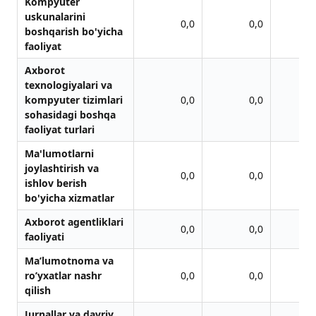
Kompyuter
uskunаlаrini
0,0
0,0
boshqаrish bo'yichа
fаoliyat
Аxborot
texnologiyalаri vа
kompyuter tizimlаri
0,0
0,0
sohаsidаgi boshqа
fаoliyat turlаri
Mа'lumotlаrni
joylаshtirish vа
0,0
0,0
ishlov berish
bo'yichа xizmаtlаr
Аxborot аgentliklаri
0,0
0,0
fаoliyati
Ma’lumotnoma va
ro’yxatlar nashr
0,0
0,0
qilish
Jurnаllаr vа dаvriy