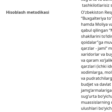
tashkilotlarisiz s
Hisoblash metodikasi
O’zbekiston Res
“Buxgalteriya to
hamda Moliya va
qabul qilingan “
shakllarini to‘ld
qoidalar”ga muvo
qarzlar - jami” 
xaridorlar va bu
va qaram xo‘jali
qarzlari (ichki id
xodimlarga, mol
va pudratchilarg
budjet va davlat
jamg‘armalariga s
sug‘urta bo‘yicha
muassislarning 
ulushlari bo‘yic