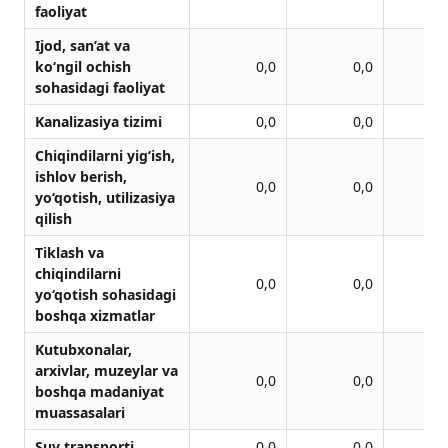
faoliyat
Ijod, san’at va
ko‘ngil ochish
0,0
0,0
sohasidagi faoliyat
Kanalizasiya tizimi
0,0
0,0
Chiqindilarni yig‘ish,
ishlov berish,
0,0
0,0
yo‘qotish, utilizasiya
qilish
Tiklash va
chiqindilarni
0,0
0,0
yo‘qotish sohasidagi
boshqa xizmatlar
Kutubxonalar,
arxivlar, muzeylar va
0,0
0,0
boshqa madaniyat
muassasalari
Suv transporti
0,0
0,0