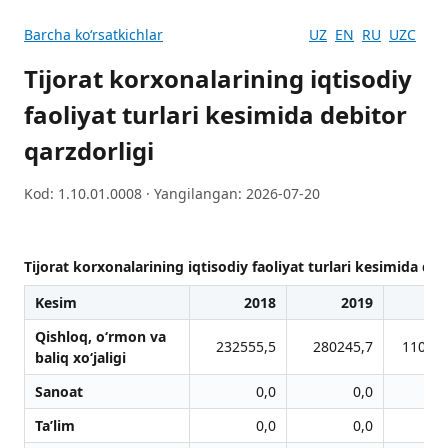
Barcha koʻrsatkichlar
UZ
EN
RU
UZC
Tijorat korxonalarining iqtisodiy
faoliyat turlari kesimida debitor
qarzdorligi
Kod: 1.10.01.0008 · Yangilangan: 2026-07-20
Tijorat korxonalarining iqtisodiy faoliyat turlari kesimida deb
Kesim
2018
2019
2
Qishloq, o‘rmon vа
232555,5
280245,7
110633
bаliq xo‘jаligi
Sanoat
0,0
0,0
Ta’lim
0,0
0,0