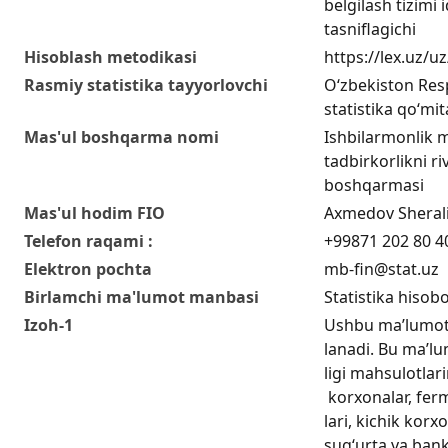
belgilash tizimi i
tasniflagichi
Hisoblash metodikasi
https://lex.uz/
Rasmiy statistika tayyorlovchi
O‘zbekiston Resp
statistika qo‘mit
Mas'ul boshqarma nomi
Ishbilarmonlik m
tadbirkorlikni riv
boshqarmasi
Mas'ul hodim FIO
Axmedov Sherali
Telefon raqami :
+99871 202 80 4
Elektron pochta
mb-fin@stat.uz
Birlamchi ma'lumot manbasi
Statistika hisobo
Izoh-1
Ushbu ma’lumotl
lanadi. Bu ma’lu
ligi mahsulotlari
korxonalar, ferm
lari, kichik kor
sug‘urta va bank 