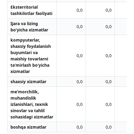
Eksterritoriаl
0,0
0,0
tаshkilotlаr fаoliyati
Ijara va lizing
0,0
0,0
bo‘yicha xizmatlar
kompyuterlar,
shaxsiy foydalanish
buyumlari va
0,0
0,0
maishiy tovarlarni
ta’mirlash bo‘yicha
xizmatlar
shaxsiy xizmatlar
0,0
0,0
me’morchilik,
muhandislik
izlanishlari, texnik
0,0
0,0
sinovlar va tahlil
sohasidagi xizmatlar
boshqa xizmatlar
0,0
0,0