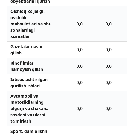
obyektlarini qurish
Qishloq xo‘jaligi,
ovchilik
mahsulotlari va shu
0,0
0,0
sohalardagi
xizmatlar
Gаzetаlаr nаshr
0,0
0,0
qilish
Kinofilmlar
0,0
0,0
namoyish qilish
Ixtisoslashtirilgan
0,0
0,0
qurilish ishlari
Avtomobil va
motosikllarning
ulgurji va chakana
0,0
0,0
savdosi va ularni
ta’mirlash
Sport, dam olishni