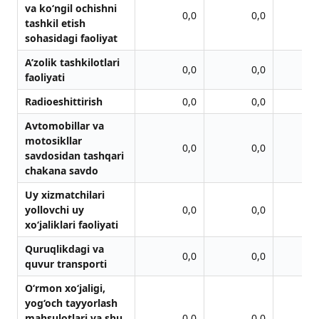
va ko‘ngil ochishni
0,0
0,0
tashkil etish
sohasidagi faoliyat
A’zolik tashkilotlari
0,0
0,0
faoliyati
Rаdioeshittirish
0,0
0,0
Avtomobillar va
motosikllar
0,0
0,0
savdosidan tashqari
chakana savdo
Uy xizmatchilari
yollovchi uy
0,0
0,0
xo‘jaliklari faoliyati
Quruqlikdagi va
0,0
0,0
quvur transporti
O‘rmon xo‘jaligi,
yog‘och tayyorlash
mahsulotlari va shu
0,0
0,0