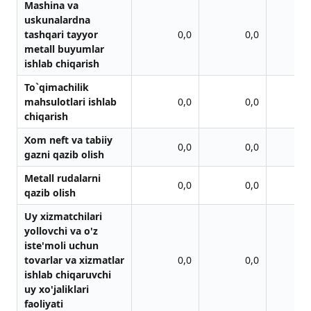
Mashina va
uskunalardna
tashqari tayyor
0,0
0,0
metall buyumlar
ishlab chiqarish
To`qimachilik
mahsulotlari ishlab
0,0
0,0
chiqarish
Xom neft va tabiiy
0,0
0,0
gazni qazib olish
Metall rudalarni
0,0
0,0
qazib olish
Uy xizmаtchilаri
yollovchi vа o'z
iste'moli uchun
tovаrlаr vа xizmаtlаr
0,0
0,0
ishlаb chiqаruvchi
uy xo'jаliklаri
fаoliyati