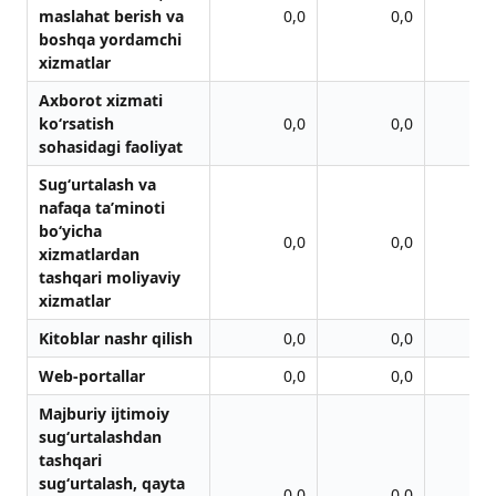
maslahat berish va
0,0
0,0
boshqa yordamchi
xizmatlar
Axborot xizmati
ko‘rsatish
0,0
0,0
sohasidagi faoliyat
Sug‘urtalash va
nafaqa ta’minoti
bo‘yicha
0,0
0,0
xizmatlardan
tashqari moliyaviy
xizmatlar
Kitoblar nashr qilish
0,0
0,0
Web-portаllаr
0,0
0,0
Majburiy ijtimoiy
sug‘urtalashdan
tashqari
sug‘urtalash, qayta
0,0
0,0