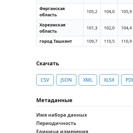
Ферганская
105,2
104,0
105,9
область
Хорезмская
101,3
102,0
104,4
область
город Ташкент
109,7
110,5
110,9
Скачать
CSV
JSON
XML
XLSX
PD
Метаданные
Имя набора данных
Периодичность
Единица измерения