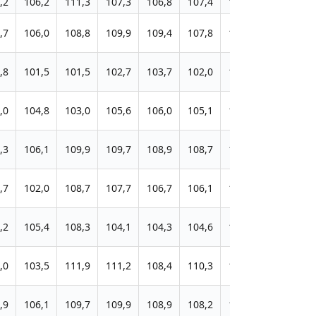
,2
106,2
111,3
107,3
106,8
107,4
104,2
101,1
1
,7
106,0
108,8
109,9
109,4
107,8
104,2
100,9
1
,8
101,5
101,5
102,7
103,7
102,0
100,4
98,7
1
,0
104,8
103,0
105,6
106,0
105,1
110,2
108,4
1
,3
106,1
109,9
109,7
108,9
108,7
108,4
105,0
1
,7
102,0
108,7
107,7
106,7
106,1
102,5
96,9
,2
105,4
108,3
104,1
104,3
104,6
104,7
101,6
1
,0
103,5
111,9
111,2
108,4
110,3
104,0
100,0
,9
106,1
109,7
109,9
108,9
108,2
105,8
100,9
1