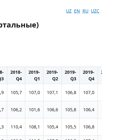
UZ
EN
RU
UZC
ртальные)
8-
2018-
2019-
2019-
2019-
2019-
2020-
2020-
2
Q3
Q4
Q1
Q2
Q3
Q4
Q1
Q2
,9
105,7
107,0
107,1
106,8
107,0
104,8
100,7
1
,7
106,2
101,6
106,6
105,8
106,4
103,5
99,1
,3
110,4
108,1
105,4
105,5
106,8
105,2
105,1
1