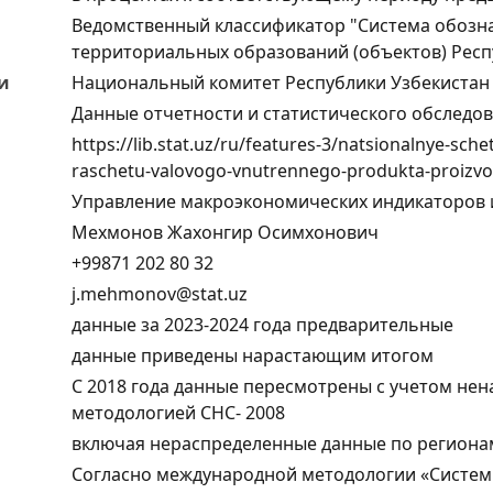
Ведомственный классификатор "Система обозн
территориальных образований (объектов) Респ
и
Национальный комитет Республики Узбекистан 
Данные отчетности и статистического обследо
https://lib.stat.uz/ru/features-3/natsionalnye-sc
raschetu-valovogo-vnutrennego-produkta-proiz
Управление макроэкономических индикаторов 
Мехмонов Жахонгир Осимхонович
+99871 202 80 32
j.mehmonov@stat.uz
данные за 2023-2024 годa предварительные
данные приведены нарастающим итогом
С 2018 года данные пересмотрены с учетом нен
методологией СНС- 2008
включая нераспределенные данные по региона
Согласно международной методологии «Системы