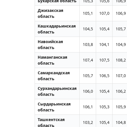
Бухарская область
105,3
105,6
106,9
Джизакская
105,1
107,0
106,9
область
Кашкадарьинская
104,5
105,4
105,7
область
Навоийская
103,8
104,1
104,9
область
Наманганская
107,4
107,5
108,2
область
Самаркандская
105,7
106,5
107,0
область
Сурхандарьинская
106,0
105,4
106,2
область
Сырдарьинская
106,1
105,3
105,9
область
Ташкентская
103,2
105,4
104,8
область