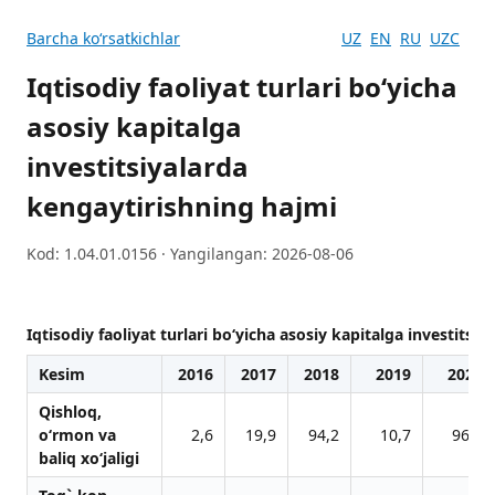
Barcha koʻrsatkichlar
UZ
EN
RU
UZC
Iqtisodiy faoliyat turlari bo‘yicha
asosiy kapitalga
investitsiyalarda
kengaytirishning hajmi
Kod: 1.04.01.0156 · Yangilangan: 2026-08-06
Iqtisodiy faoliyat turlari bo‘yicha asosiy kapitalga investitsi
Kesim
2016
2017
2018
2019
2020
Qishloq,
o‘rmon vа
2,6
19,9
94,2
10,7
96,8
bаliq xo‘jаligi