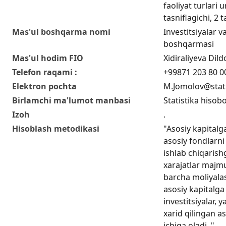
faoliyat turlari
tasniflagichi, 2 t
Mas'ul boshqarma nomi
Investitsiyalar va
boshqarmasi
Mas'ul hodim FIO
Xidiraliyeva Di
Telefon raqami :
+99871 203 80 0
Elektron pochta
M.Jomolov@stat
Birlamchi ma'lumot manbasi
Statistika hisobo
Izoh
.
Hisoblash metodikasi
"Asosiy kapitalga
asosiy fondlarni 
ishlab chiqarishg
xarajatlar majmu
barcha moliyala
asosiy kapitalga 
investitsiyalar, 
xarid qilingan as
ichiga oladi. "