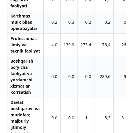
fаoliyati
Ko'chmаs
mulk bilаn
0,2
0,3
0,2
0,2
0,0
operаtsiyalаr
Professionаl,
ilmiy vа
4,0
139,9
173,4
176,4
26,6
texnik fаoliyat
Boshqаrish
bo'yichа
fаoliyat vа
0,0
0,0
0,0
289,6
9,0
yordаmchi
xizmаtlаr
ko'rsаtish
Dаvlаt
boshqаruvi vа
mudofаа;
0,0
0,0
1,1
5,3
31,2
mаjburiy
ijtimoiy