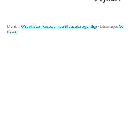
Manba:
Oʻzbekiston Respublikasi Statistika agentligi
· Litsenziya:
CC
BY 4.0