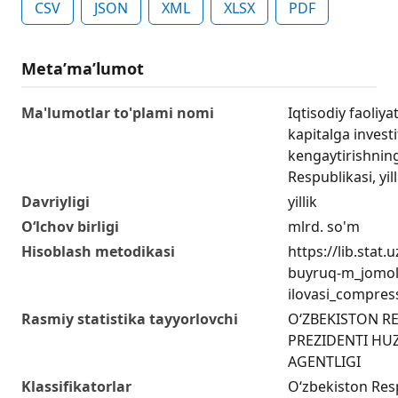
CSV
JSON
XML
XLSX
PDF
Metaʼmaʼlumot
Ma'lumotlar to'plami nomi
Iqtisodiy faoliya
kapitalga invest
kengaytirishnin
Respublikasi, yill
Davriyligi
yillik
O‘lchov birligi
mlrd. so'm
Hisoblash metodikasi
https://lib.stat
buyruq-m_jomol
ilovasi_compres
Rasmiy statistika tayyorlovchi
O‘ZBEKISTON R
PREZIDENTI HUZ
AGENTLIGI
Klassifikatorlar
O‘zbekiston Resp