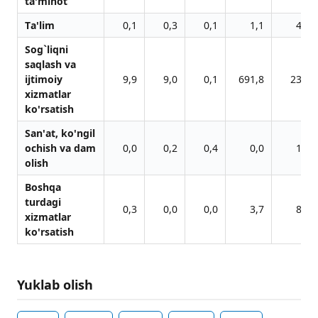
tа'minot
Tа'lim
0,1
0,3
0,1
1,1
4,0
Sog`liqni
sаqlаsh vа
ijtimoiy
9,9
9,0
0,1
691,8
23,1
xizmаtlаr
ko'rsаtish
Sаn'аt, ko'ngil
ochish vа dаm
0,0
0,2
0,4
0,0
1,4
olish
Boshqа
turdаgi
0,3
0,0
0,0
3,7
8,1
xizmаtlаr
ko'rsаtish
Yuklab olish