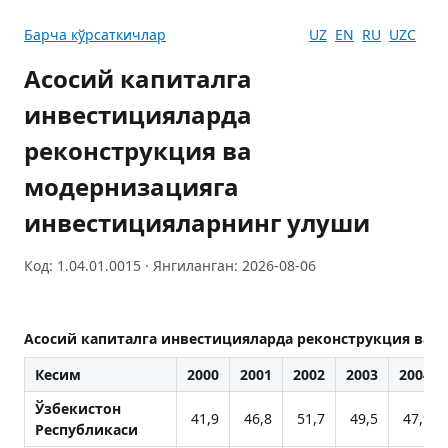
Барча кўрсаткичлар
UZ
EN
RU
UZC
Асосий капиталга
инвестицияларда
реконструкция ва
модернизацияга
инвестицияларнинг улуши
Код: 1.04.01.0015 · Янгиланган: 2026-08-06
Асосий капиталга инвестицияларда реконструкция ва 
Кесим
2000
2001
2002
2003
2004
Ўзбекистон
41,9
46,8
51,7
49,5
47,9
Республикаси