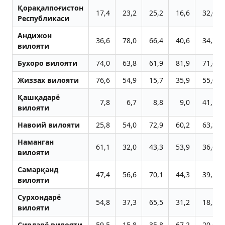
Қорақалпоғистон
17,4
23,2
25,2
16,6
32,0
Республикаси
Aндижон
36,6
78,0
66,4
40,6
34,2
вилояти
Бухоро вилояти
74,0
63,8
61,9
81,9
71,4
Жиззах вилояти
76,6
54,9
15,7
35,9
55,0
Қашқадарё
7,8
6,7
8,8
9,0
41,1
вилояти
Навоий вилояти
25,8
54,0
72,9
60,2
63,3
Наманган
61,1
32,0
43,3
53,9
36,6
вилояти
Самарқанд
47,4
56,6
70,1
44,3
39,2
вилояти
Сурхондарё
54,8
37,3
65,5
31,2
18,5
вилояти
Сирдарё вилояти
59,5
15,8
35,8
67,2
20,6