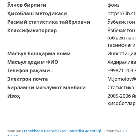
Ўлчов бирлиги
фоиз
Ҳисоблаш методикаси
https://lib
Расмий статистика тайёрловчи
Ўзбекистон
Классификаторлар
Ўзбекистон
(объектлар
таснифлаги
Масъул бошқарма номи
Инвестиция
Масъул ҳодим ФИО
Хидиралиев
Телефон рақами :
+99871 203 8
Электрон почта
M.Jomolov@s
Бирламчи маълумот манбаси
Статистика
Изоҳ
2005-2006 й
ҳисоботлар
Manba:
Oʻzbekiston Respublikasi Statistika agentligi
· Litsenziya:
CC