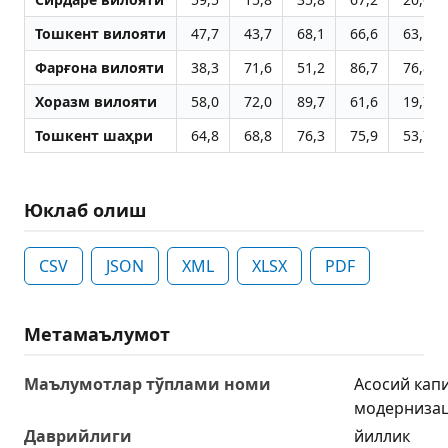
Тошкент вилояти
47,7
43,7
68,1
66,6
63,1
Фарғона вилояти
38,3
71,6
51,2
86,7
76,8
Хоразм вилояти
58,0
72,0
89,7
61,6
19,7
Тошкент шаҳри
64,8
68,8
76,3
75,9
53,7
Юклаб олиш
CSV
JSON
XML
XLSX
PDF
Метамаълумот
Маълумотлар тўплами номи
Асосий кап
модернизац
Даврийлиги
йиллик