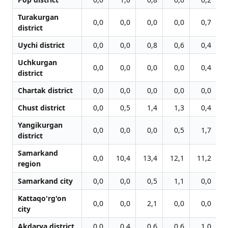
Turakurgan
0,0
0,0
0,0
0,0
0,7
district
Uychi district
0,0
0,0
0,8
0,6
0,4
Uchkurgan
0,0
0,0
0,0
0,0
0,4
district
Chartak district
0,0
0,0
0,0
0,0
0,0
Chust district
0,0
0,5
1,4
1,3
0,4
Yangikurgan
0,0
0,0
0,0
0,5
1,7
district
Samarkand
0,0
10,4
13,4
12,1
11,2
region
Samarkand city
0,0
0,0
0,5
1,1
0,0
Kattaqo'rg'on
0,0
0,0
2,1
0,0
0,0
city
Akdarya district
0,0
0,4
0,6
0,6
1,0