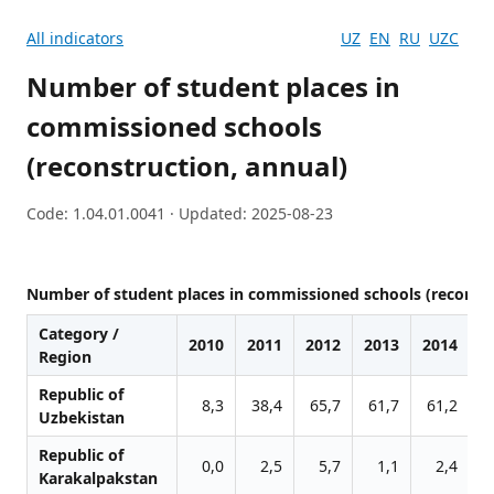
All indicators
UZ
EN
RU
UZC
Number of student places in
commissioned schools
(reconstruction, annual)
Code: 1.04.01.0041 · Updated: 2025-08-23
Number of student places in commissioned schools (reconstr
Category /
2010
2011
2012
2013
2014
2
Region
Republic of
8,3
38,4
65,7
61,7
61,2
4
Uzbekistan
Republic of
0,0
2,5
5,7
1,1
2,4
Karakalpakstan