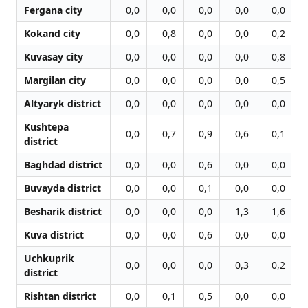
Fergana city
0,0
0,0
0,0
0,0
0,0
Kokand city
0,0
0,8
0,0
0,0
0,2
Kuvasay city
0,0
0,0
0,0
0,0
0,8
Margilan city
0,0
0,0
0,0
0,0
0,5
Altyaryk district
0,0
0,0
0,0
0,0
0,0
Kushtepa
0,0
0,7
0,9
0,6
0,1
district
Baghdad district
0,0
0,0
0,6
0,0
0,0
Buvayda district
0,0
0,0
0,1
0,0
0,0
Besharik district
0,0
0,0
0,0
1,3
1,6
Kuva district
0,0
0,0
0,6
0,0
0,0
Uchkuprik
0,0
0,0
0,0
0,3
0,2
district
Rishtan district
0,0
0,1
0,5
0,0
0,0