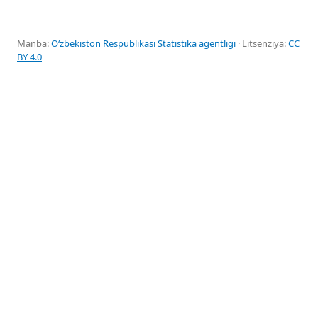
Manba:
Oʻzbekiston Respublikasi Statistika agentligi
· Litsenziya:
CC
BY 4.0