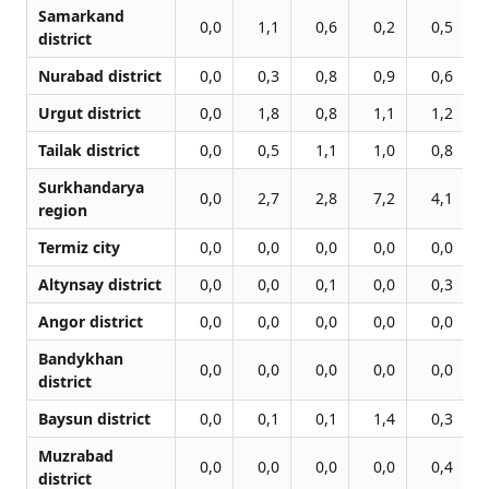
Samarkand
0,0
1,1
0,6
0,2
0,5
district
Nurabad district
0,0
0,3
0,8
0,9
0,6
Urgut district
0,0
1,8
0,8
1,1
1,2
Tailak district
0,0
0,5
1,1
1,0
0,8
Surkhandarya
0,0
2,7
2,8
7,2
4,1
region
Termiz city
0,0
0,0
0,0
0,0
0,0
Altynsay district
0,0
0,0
0,1
0,0
0,3
Angor district
0,0
0,0
0,0
0,0
0,0
Bandykhan
0,0
0,0
0,0
0,0
0,0
district
Baysun district
0,0
0,1
0,1
1,4
0,3
Muzrabad
0,0
0,0
0,0
0,0
0,4
district