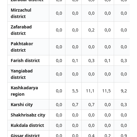
Mirzachul
0,0
0,0
0,0
0,0
0,0
district
Zafarabad
0,0
0,0
0,2
0,0
0,0
district
Pakhtakor
0,0
0,0
0,0
0,0
0,0
district
Farish district
0,0
0,1
0,3
0,1
0,3
Yangiabad
0,0
0,0
0,0
0,0
0,0
district
Kashkadarya
0,0
5,5
11,1
11,5
9,2
region
Karshi city
0,0
0,7
0,7
0,0
0,3
Shakhrisabz city
0,0
0,0
0,0
0,0
0,0
Kukdala district
0,0
0,0
0,0
0,0
0,0
Gissar district
0,0
0,0
0,4
0,2
0,9