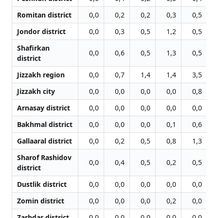
Romitan district
0,0
0,2
0,2
0,3
0,5
Jondor district
0,0
0,3
0,5
1,2
0,5
Shafirkan
0,0
0,6
0,5
1,3
0,5
district
Jizzakh region
0,0
0,7
1,4
1,4
3,5
Jizzakh city
0,0
0,0
0,0
0,0
0,8
Arnasay district
0,0
0,0
0,0
0,0
0,0
Bakhmal district
0,0
0,0
0,0
0,1
0,6
Gallaaral district
0,0
0,2
0,5
0,8
1,3
Sharof Rashidov
0,0
0,4
0,5
0,2
0,5
district
Dustlik district
0,0
0,0
0,0
0,0
0,0
Zomin district
0,0
0,0
0,0
0,2
0,0
Zarbdar district
0,0
0,0
0,0
0,0
0,0