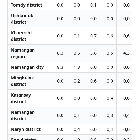
Tomdy district
0,0
0,0
0,1
0,0
0,0
Uchkuduk
0,0
0,0
0,0
0,0
0,0
district
Khatyrchi
0,0
0,1
0,7
0,6
0,6
district
Namangan
8,3
3,5
3,6
3,5
4,3
region
Namangan city
8,3
1,3
0,0
0,0
0,0
Mingbulak
0,0
0,2
0,6
0,0
0,0
district
Kasansay
0,0
0,0
0,0
0,4
0,0
district
Namangan
0,0
0,1
0,0
0,3
0,4
district
Naryn district
0,0
0,4
0,0
0,4
0,0
Pop district
0,0
1,0
0,8
0,0
0,2