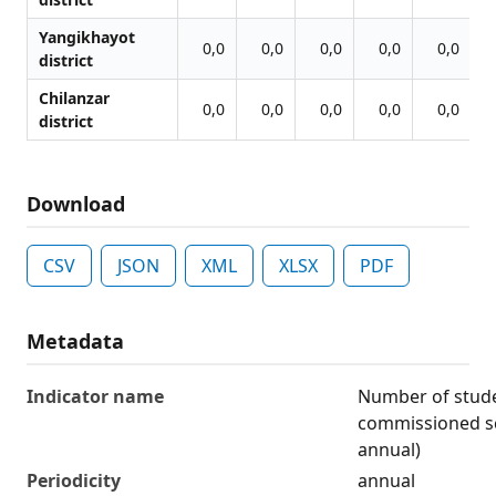
Yangikhayot
0,0
0,0
0,0
0,0
0,0
district
Chilanzar
0,0
0,0
0,0
0,0
0,0
district
Download
CSV
JSON
XML
XLSX
PDF
Metadata
Indicator name
Number of stude
commissioned sc
annual)
Periodicity
annual