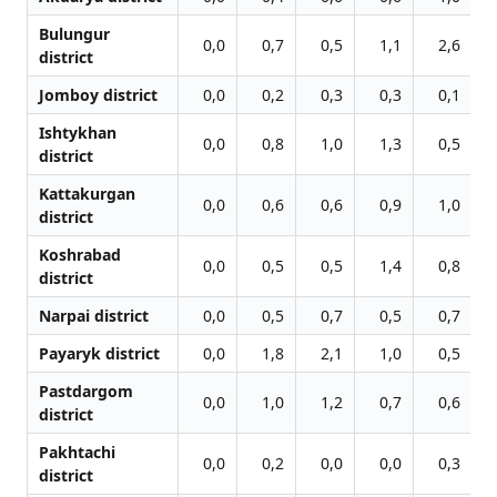
Bulungur
0,0
0,7
0,5
1,1
2,6
district
Jomboy district
0,0
0,2
0,3
0,3
0,1
Ishtykhan
0,0
0,8
1,0
1,3
0,5
district
Kattakurgan
0,0
0,6
0,6
0,9
1,0
district
Koshrabad
0,0
0,5
0,5
1,4
0,8
district
Narpai district
0,0
0,5
0,7
0,5
0,7
Payaryk district
0,0
1,8
2,1
1,0
0,5
Pastdargom
0,0
1,0
1,2
0,7
0,6
district
Pakhtachi
0,0
0,2
0,0
0,0
0,3
district