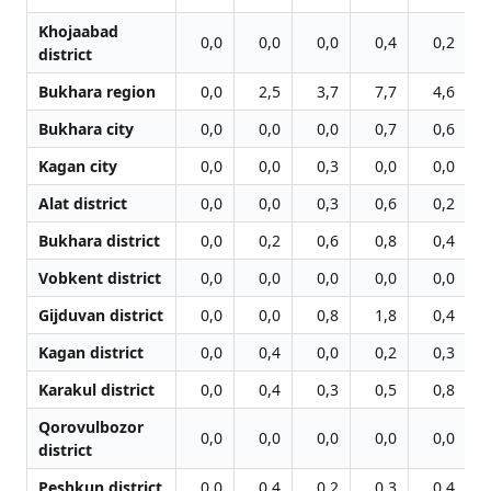
Khojaabad
0,0
0,0
0,0
0,4
0,2
district
Bukhara region
0,0
2,5
3,7
7,7
4,6
Bukhara city
0,0
0,0
0,0
0,7
0,6
Kagan city
0,0
0,0
0,3
0,0
0,0
Alat district
0,0
0,0
0,3
0,6
0,2
Bukhara district
0,0
0,2
0,6
0,8
0,4
Vobkent district
0,0
0,0
0,0
0,0
0,0
Gijduvan district
0,0
0,0
0,8
1,8
0,4
Kagan district
0,0
0,4
0,0
0,2
0,3
Karakul district
0,0
0,4
0,3
0,5
0,8
Qorovulbozor
0,0
0,0
0,0
0,0
0,0
district
Peshkun district
0,0
0,4
0,2
0,3
0,4