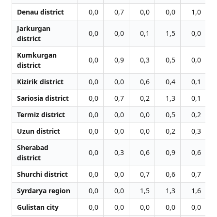
Denau district
0,0
0,7
0,0
0,0
1,0
Jarkurgan
0,0
0,0
0,1
1,5
0,0
district
Kumkurgan
0,0
0,9
0,3
0,5
0,0
district
Kizirik district
0,0
0,0
0,6
0,4
0,1
Sariosia district
0,0
0,7
0,2
1,3
0,1
Termiz district
0,0
0,0
0,0
0,5
0,2
Uzun district
0,0
0,0
0,0
0,2
0,3
Sherabad
0,0
0,3
0,6
0,9
0,6
district
Shurchi district
0,0
0,0
0,7
0,6
0,7
Syrdarya region
0,0
0,0
1,5
1,3
1,6
Gulistan city
0,0
0,0
0,0
0,0
0,0