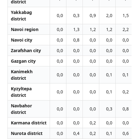
district
Yakkabag
0,0
0,3
0,9
2,0
1,5
district
Navoi region
0,0
1,3
1,2
1,2
2,2
Navoi city
0,0
0,8
0,0
0,0
0,0
Zarafshan city
0,0
0,0
0,0
0,0
0,0
Gazgan city
0,0
0,0
0,0
0,0
0,0
Kanimekh
0,0
0,0
0,0
0,1
0,1
district
Kyzyltepa
0,0
0,0
0,0
0,1
0,2
district
Navbahor
0,0
0,0
0,0
0,3
0,8
district
Karmana district
0,0
0,0
0,2
0,0
0,0
Nurota district
0,0
0,4
0,2
0,1
0,6