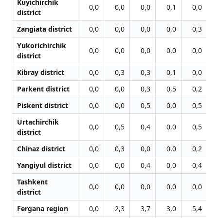
Kuyichirchik
0,0
0,0
0,0
0,1
0,0
district
Zangiata district
0,0
0,0
0,0
0,0
0,3
Yukorichirchik
0,0
0,0
0,0
0,0
0,0
district
Kibray district
0,0
0,3
0,3
0,1
0,0
Parkent district
0,0
0,0
0,3
0,5
0,2
Piskent district
0,0
0,0
0,5
0,0
0,5
Urtachirchik
0,0
0,5
0,4
0,0
0,5
district
Chinaz district
0,0
0,3
0,0
0,0
0,2
Yangiyul district
0,0
0,0
0,4
0,0
0,4
Tashkent
0,0
0,0
0,0
0,0
0,0
district
Fergana region
0,0
2,3
3,7
3,0
5,4