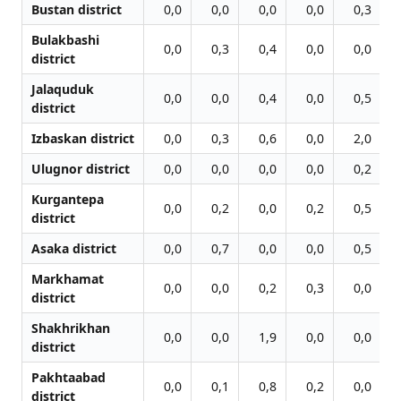
Bustan district
0,0
0,0
0,0
0,0
0,3
Bulakbashi
0,0
0,3
0,4
0,0
0,0
district
Jalаquduk
0,0
0,0
0,4
0,0
0,5
district
Izbaskan district
0,0
0,3
0,6
0,0
2,0
Ulugnor district
0,0
0,0
0,0
0,0
0,2
Kurgantepa
0,0
0,2
0,0
0,2
0,5
district
Asaka district
0,0
0,7
0,0
0,0
0,5
Markhamat
0,0
0,0
0,2
0,3
0,0
district
Shakhrikhan
0,0
0,0
1,9
0,0
0,0
district
Pakhtaabad
0,0
0,1
0,8
0,2
0,0
district