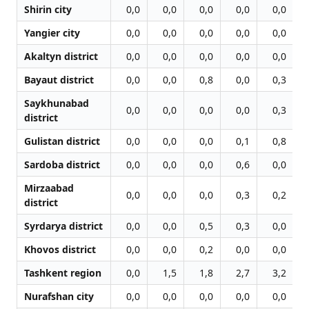
Shirin city
0,0
0,0
0,0
0,0
0,0
Yangier city
0,0
0,0
0,0
0,0
0,0
Akaltyn district
0,0
0,0
0,0
0,0
0,0
Bayaut district
0,0
0,0
0,8
0,0
0,3
Saykhunabad
0,0
0,0
0,0
0,0
0,3
district
Gulistan district
0,0
0,0
0,0
0,1
0,8
Sardoba district
0,0
0,0
0,0
0,6
0,0
Mirzaabad
0,0
0,0
0,0
0,3
0,2
district
Syrdarya district
0,0
0,0
0,5
0,3
0,0
Khovos district
0,0
0,0
0,2
0,0
0,0
Tashkent region
0,0
1,5
1,8
2,7
3,2
Nurafshan city
0,0
0,0
0,0
0,0
0,0