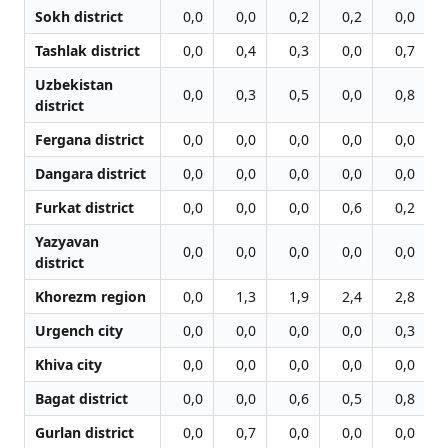
Sokh district
0,0
0,0
0,2
0,2
0,0
Tashlak district
0,0
0,4
0,3
0,0
0,7
Uzbekistan
0,0
0,3
0,5
0,0
0,8
district
Fergana district
0,0
0,0
0,0
0,0
0,0
Dangara district
0,0
0,0
0,0
0,0
0,0
Furkat district
0,0
0,0
0,0
0,6
0,2
Yazyavan
0,0
0,0
0,0
0,0
0,0
district
Khorezm region
0,0
1,3
1,9
2,4
2,8
Urgench city
0,0
0,0
0,0
0,0
0,3
Khiva city
0,0
0,0
0,0
0,0
0,0
Bagat district
0,0
0,0
0,6
0,5
0,8
Gurlan district
0,0
0,7
0,0
0,0
0,0