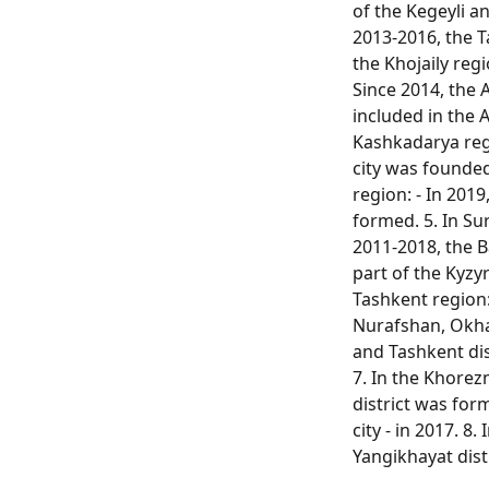
of the Kegeyli an
2013-2016, the T
the Khojaily regi
Since 2014, the 
included in the A
Kashkadarya reg
city was founded
region: - In 201
formed. 5. In Su
2011-2018, the B
part of the Kyzyri
Tashkent region:
Nurafshan, Okha
and Tashkent di
7. In the Khorez
district was for
city - in 2017. 8.
Yangikhayat dist