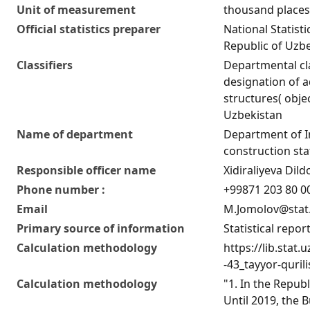
Unit of measurement
thousand places
Official statistics preparer
National Statist
Republic of Uzb
Classifiers
Departmental cla
designation of ad
structures( obje
Uzbekistan
Name of department
Department of 
construction stat
Responsible officer name
Xidiraliyeva Di
Phone number :
+99871 203 80 00
Email
M.Jomolov@stat
Primary source of information
Statistical repor
Calculation methodology
https://lib.stat
-43_tayyor-quril
Calculation methodology
"1. In the Republ
Until 2019, the B