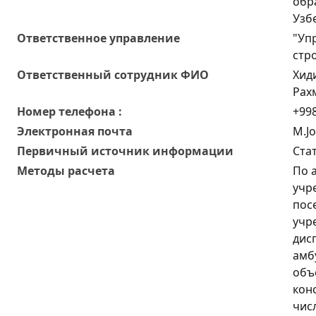
обр
Узб
Ответственное управление
"Уп
стр
Oтветственный сотрудник ФИО
Хид
Рах
Номер телефона :
+998
Электронная почта
M.J
Первичный источник информации
Ста
Методы расчета
По 
учр
пос
учр
дис
амб
объ
кон
чис