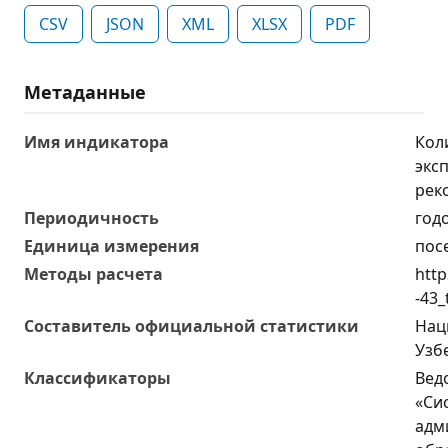
CSV
JSON
XML
XLSX
PDF
Метаданные
Имя индикатора
Кол
экс
рек
Периодичность
год
Единица измерения
пос
Методы расчета
http
-43_
Составитель официальной статистики
Нац
Узб
Классификаторы
Вед
«Си
адм