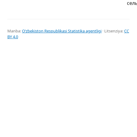
сел
Manba:
Oʻzbekiston Respublikasi Statistika agentligi
· Litsenziya:
CC
BY 4.0