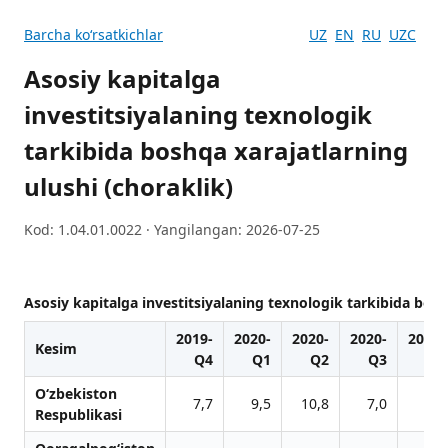
Barcha koʻrsatkichlar
UZ
EN
RU
UZC
Asosiy kapitalga
investitsiyalaning texnologik
tarkibida boshqa xarajatlarning
ulushi (choraklik)
Kod: 1.04.01.0022 · Yangilangan: 2026-07-25
Asosiy kapitalga investitsiyalaning texnologik tarkibida bosh
2019-
2020-
2020-
2020-
2020-
Kesim
Q4
Q1
Q2
Q3
Q4
O‘zbekiston
7,7
9,5
10,8
7,0
7,1
Respublikasi