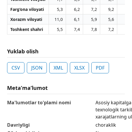
Farg‘ona viloyati
5,3
6,2
7,2
9,2
5,8
Xorazm viloyati
11,0
6,1
5,9
5,6
6,1
Toshkent shahri
5,5
7,4
7,8
7,2
5,0
Yuklab olish
CSV
JSON
XML
XLSX
PDF
Metaʼmaʼlumot
Ma'lumotlar to'plami nomi
Asosiy kapitalga
texnologik tark
xarajatlarning ul
Davriyligi
choraklik