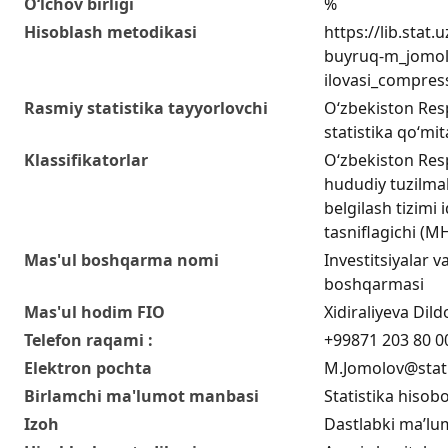
O‘lchov birligi
%
Hisoblash metodikasi
https://lib.stat
buyruq-m_jomol
ilovasi_compres
Rasmiy statistika tayyorlovchi
O‘zbekiston Resp
statistika qo‘mit
Klassifikatorlar
O‘zbekiston Res
hududiy tuzilmal
belgilash tizimi i
tasniflagichi (
Mas'ul boshqarma nomi
Investitsiyalar va
boshqarmasi
Mas'ul hodim FIO
Xidiraliyeva Di
Telefon raqami :
+99871 203 80 0
Elektron pochta
M.Jomolov@stat
Birlamchi ma'lumot manbasi
Statistika hisobo
Izoh
Dastlabki ma’lu