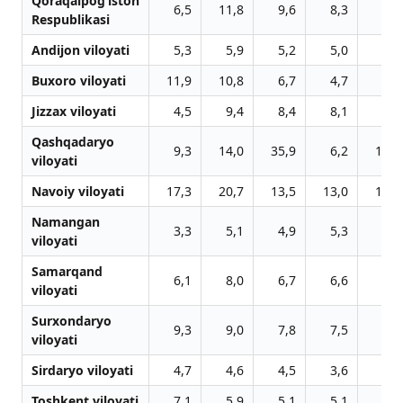
Qoraqalpog‘iston
6,5
11,8
9,6
8,3
8,6
Respublikasi
Andijon viloyati
5,3
5,9
5,2
5,0
4,5
Buxoro viloyati
11,9
10,8
6,7
4,7
8,5
Jizzax viloyati
4,5
9,4
8,4
8,1
3,2
Qashqadaryo
9,3
14,0
35,9
6,2
12,9
viloyati
Navoiy viloyati
17,3
20,7
13,5
13,0
10,9
Namangan
3,3
5,1
4,9
5,3
6,2
viloyati
Samarqand
6,1
8,0
6,7
6,6
6,5
viloyati
Surxondaryo
9,3
9,0
7,8
7,5
5,6
viloyati
Sirdaryo viloyati
4,7
4,6
4,5
3,6
3,8
Toshkent viloyati
7,1
5,9
5,1
5,1
9,7