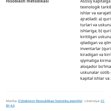
Hisoblash metodikasi
Asosiy kapitalga
texnologik tarki
ishlar va xarajat
ajratiladi: a) qu
turlari va uskun
ishlariga; b) qur
kiritilgan uskun
qiladigan va qil
inventarlar (qur
kiradigan va kir
qiymatiga kirma
aloqador bo‘lm
uskunalar sotib 
kapital ishlar va
Manba:
Oʻzbekiston Respublikasi Statistika agentligi
· Litsenziya:
CC
BY 4.0