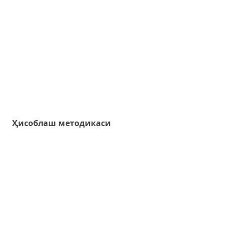
Ҳисоблаш методикаси