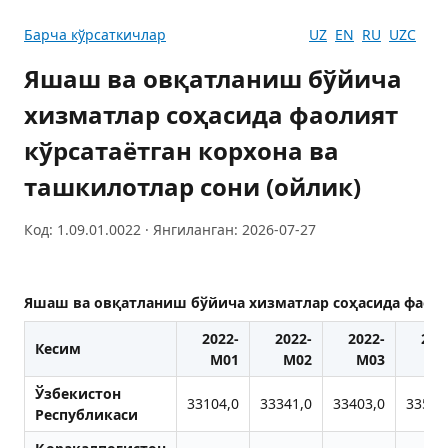
Барча кўрсаткичлар
UZ
EN
RU
UZC
Яшаш ва овқатланиш бўйича
хизматлар соҳасида фаолият
кўрсатаётган корхона ва
ташкилотлар сони (ойлик)
Код: 1.09.01.0022 · Янгиланган: 2026-07-27
Яшаш ва овқатланиш бўйича хизматлар соҳасида фаолия
2022-
2022-
2022-
202
Кесим
M01
M02
M03
M
Ўзбекистон
33104,0
33341,0
33403,0
33566
Республикаси