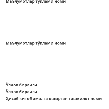
Маълумотлар тўплами номи
Маълумотлар тўплами номи
Ўлчов бирлиги
Ўлчов бирлиги
Ҳисоб китоб амалга оширган ташкилот номи