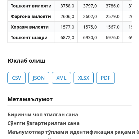
Тошкент вилояти
3758,0
3797,0
3786,0
3799
Фарғона вилояти
2606,0
2602,0
2579,0
2600
Хоразм вилояти
1577,0
1575,0
1567,0
1575
Тошкент шаҳри
6872,0
6930,0
6976,0
6950
Юклаб олиш
CSV
JSON
XML
XLSX
PDF
Метамаълумот
Биринчи чоп этилган сана
Сўнгги ўзгартирилган сана
Маълумотлар тўплами идентификация рақами (