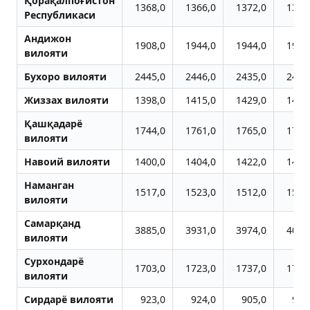
Қорақалпоғистон
1368,0
1366,0
1372,0
1377
Республикаси
Aндижон
1908,0
1944,0
1944,0
1944
вилояти
Бухоро вилояти
2445,0
2446,0
2435,0
2420
Жиззах вилояти
1398,0
1415,0
1429,0
1433
Қашқадарё
1744,0
1761,0
1765,0
1791
вилояти
Навоий вилояти
1400,0
1404,0
1422,0
1430
Наманган
1517,0
1523,0
1512,0
1543
вилояти
Самарқанд
3885,0
3931,0
3974,0
4042
вилояти
Сурхондарё
1703,0
1723,0
1737,0
1744
вилояти
Сирдарё вилояти
923,0
924,0
905,0
918