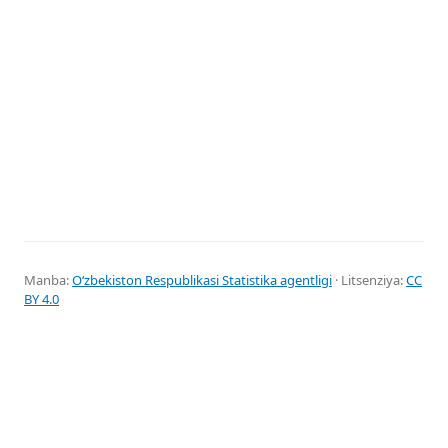
Manba:
Oʻzbekiston Respublikasi Statistika agentligi
· Litsenziya:
CC
BY 4.0