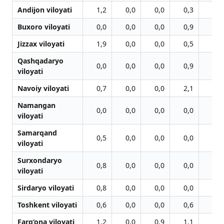
Andijon viloyati
1,2
0,0
0,0
0,3
0,0
Buxoro viloyati
0,0
0,0
0,0
0,9
1,0
Jizzax viloyati
1,9
0,0
0,0
0,5
1,0
Qashqadaryo
0,0
0,0
0,0
0,9
1,4
viloyati
Navoiy viloyati
0,7
0,0
0,0
2,1
0,0
Namangan
0,0
0,0
0,0
0,0
2,1
viloyati
Samarqand
0,5
0,0
0,0
0,0
1,7
viloyati
Surxondaryo
0,8
0,0
0,0
0,0
0,2
viloyati
Sirdaryo viloyati
0,8
0,0
0,0
0,0
1,3
Toshkent viloyati
0,6
0,0
0,0
0,6
0,4
Farg‘ona viloyati
1,2
0,0
0,9
1,1
2,1