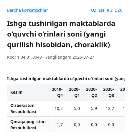
Barcha koʻrsatkichlar
UZ
EN
RU
UZC
Ishga tushirilgan maktablarda
o‘quvchi o‘rinlari soni (yangi
qurilish hisobidan, choraklik)
Kod: 1.04.01.0043 · Yangilangan: 2026-07-27
Ishga tushirilgan maktablarda o‘quvchi o‘rinlari soni (yangi q
2019-
2020-
2020-
2020-
2020-
Kesim
Q4
Q1
Q2
Q3
Q4
O‘zbekiston
10,2
5,0
5,9
12,7
17,9
Respublikasi
Qoraqalpog‘iston
1,7
0,0
0,0
0,0
0,4
Respublikasi