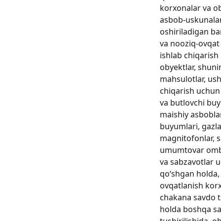
korxonalar va ob
asbob-uskunalar
oshiriladigan ba
va nooziq-ovqat 
ishlab chiqarish
obyektlar, shuni
mahsulotlar, ush
chiqarish uchun 
va butlovchi buy
maishiy asboblar,
buyumlari, gazlam
magnitofonlar, s
umumtovar ombo
va sabzavotlar 
qo‘shgan holda
ovqatlanish ko
chakana savdo t
holda boshqa sa
tushirilishida, o