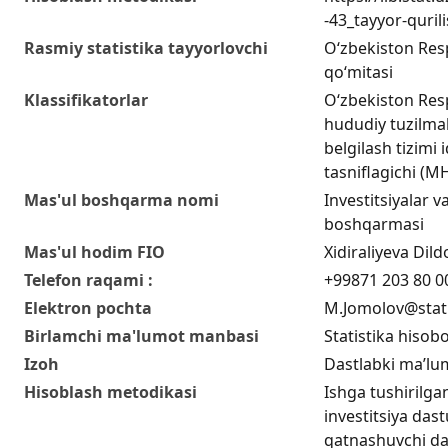
-43_tayyor-quril
Rasmiy statistika tayyorlovchi
O‘zbekiston Respu
qo‘mitasi
Klassifikatorlar
O‘zbekiston Res
hududiy tuzilmal
belgilash tizimi i
tasniflagichi (
Mas'ul boshqarma nomi
Investitsiyalar va
boshqarmasi
Mas'ul hodim FIO
Xidiraliyeva Di
Telefon raqami :
+99871 203 80 0
Elektron pochta
M.Jomolov@stat
Birlamchi ma'lumot manbasi
Statistika hisobo
Izoh
Dastlabki ma’lu
Hisoblash metodikasi
Ishga tushirilga
investitsiya das
qatnashuvchi dav