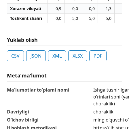
Xorazm viloyati
0,9
0,0
0,0
1,3
1,3
Toshkent shahri
0,0
5,0
5,0
5,0
5,0
Yuklab olish
CSV
JSON
XML
XLSX
PDF
Metaʼmaʼlumot
Ma'lumotlar to'plami nomi
Ishga tushirilg
o‘rinlari soni (y
choraklik)
Davriyligi
choraklik
O‘lchov birligi
ming o'quvchi o'
Hisoblash metodikasi
https://lib.stat