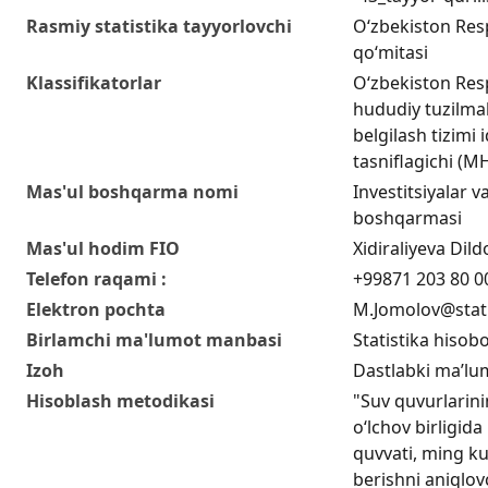
Rasmiy statistika tayyorlovchi
O‘zbekiston Respu
qo‘mitasi
Klassifikatorlar
O‘zbekiston Res
hududiy tuzilmal
belgilash tizimi i
tasniflagichi (
Mas'ul boshqarma nomi
Investitsiyalar va
boshqarmasi
Mas'ul hodim FIO
Xidiraliyeva Di
Telefon raqami :
+99871 203 80 0
Elektron pochta
M.Jomolov@stat
Birlamchi ma'lumot manbasi
Statistika hisobo
Izoh
Dastlabki ma’lu
Hisoblash metodikasi
"Suv quvurlarinin
o‘lchov birligida 
quvvati, ming k
berishni aniqlov