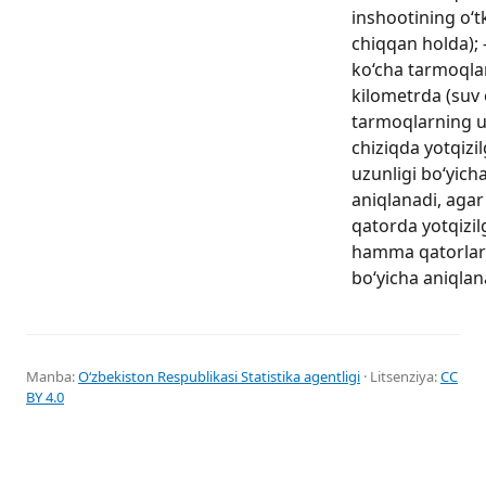
inshootining o‘t
chiqqan holda); 
ko‘cha tarmoqlar
kilometrda (suv 
tarmoqlarning u
chiziqda yotqiz
uzunligi bo‘yich
aniqlanadi, agar
qatorda yotqizil
hamma qatorlar
bo‘yicha aniqlan
Manba:
Oʻzbekiston Respublikasi Statistika agentligi
· Litsenziya:
CC
BY 4.0