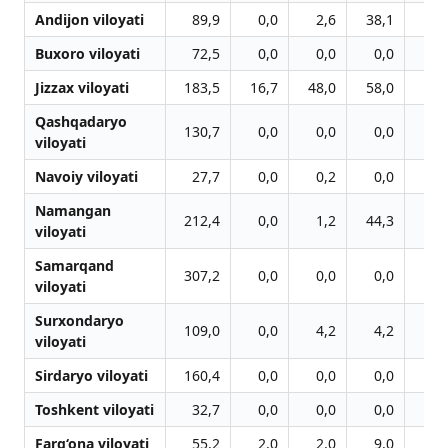
Andijon viloyati
89,9
0,0
2,6
38,1
48
Buxoro viloyati
72,5
0,0
0,0
0,0
11
Jizzax viloyati
183,5
16,7
48,0
58,0
67
Qashqadaryo
130,7
0,0
0,0
0,0
0
viloyati
Navoiy viloyati
27,7
0,0
0,2
0,0
0
Namangan
212,4
0,0
1,2
44,3
77
viloyati
Samarqand
307,2
0,0
0,0
0,0
5
viloyati
Surxondaryo
109,0
0,0
4,2
4,2
4
viloyati
Sirdaryo viloyati
160,4
0,0
0,0
0,0
0
Toshkent viloyati
32,7
0,0
0,0
0,0
15
Farg‘ona viloyati
55,2
2,0
2,0
9,0
18