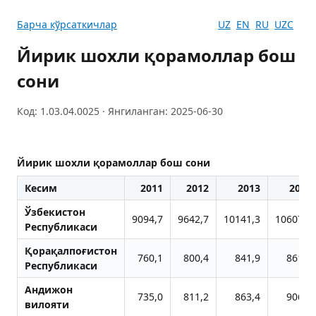
Барча кўрсаткичлар
UZ
EN
RU
UZC
Йирик шохли қорамоллар бош
сони
Код: 1.03.04.0025 · Янгиланган: 2025-06-30
Йирик шохли қорамоллар бош сони
Кесим
2011
2012
2013
2014
Ўзбекистон
9094,7
9642,7
10141,3
10607,3
Республикаси
Қорақалпоғистон
760,1
800,4
841,9
861,3
Республикаси
Aндижон
735,0
811,2
863,4
906,0
вилояти