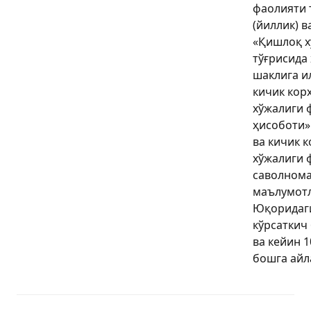
фаолияти т
(йиллик) в
«Қишлоқ х
тўғрисида ҳ
шаклига и
кичик кор
хўжалиги 
ҳисоботи»
ва кичик 
хўжалиги 
саволнома
маълумотл
Юқоридаги
кўрсаткич
ва кейин 
бошга айл