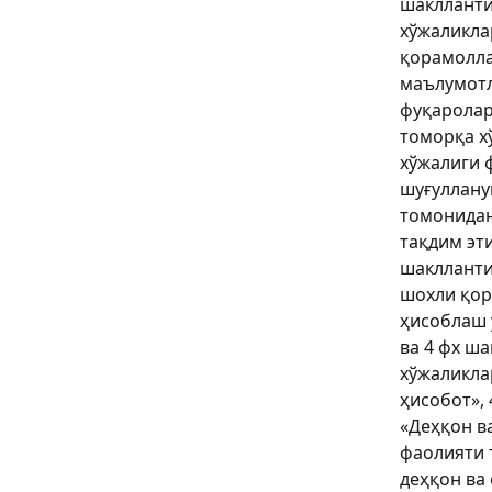
шаклланти
хўжаликла
қорамолла
маълумотл
фуқаролар
томорқа х
хўжалиги 
шуғуллану
томонидан
тақдим эт
шаклланти
шохли қор
ҳисоблаш 
ва 4 фх ш
хўжаликла
ҳисобот», 
«Деҳқон в
фаолияти 
деҳқон ва