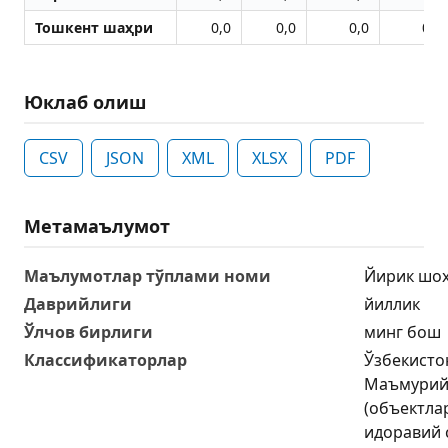
Тошкент шаҳри
0,0
0,0
0,0
0,0
Юклаб олиш
CSV
JSON
XML
XLSX
PDF
Метамаълумот
Маълумотлар тўплами номи
Йирик шох
Даврийлиги
йиллик
Ўлчов бирлиги
минг бош
Классификаторлар
Ўзбекисто
Маъмурий-
(объектла
идоравий 