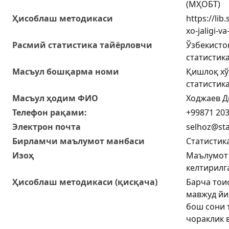
(МҲОБТ)
Ҳисоблаш методикаси
https://lib
xo-jaligi-v
Расмий статистика тайёрловчи
Ўзбекисто
статистик
Масъул бошқарма номи
Қишлоқ хў
статистик
Масъул ҳодим ФИО
Ходжаев 
Телефон рақами:
+99871 203
Электрон почта
selhoz@sta
Бирламчи маълумот манбаси
Статистик
Изоҳ
Маълумот 
келтирилг
Ҳисоблаш методикаси (қисқача)
Барча тои
мавжуд йи
бош сони 
чораклик 