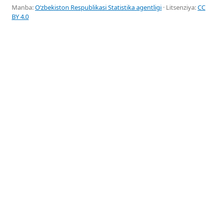
Manba:
Oʻzbekiston Respublikasi Statistika agentligi
· Litsenziya:
CC
BY 4.0