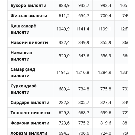
Бухоро вилояти
883,9
933,7
992,4
1057,8
Жиззах вилояти
611,2
654,7
700,4
749,9
Қашқадарё
1040,9
1141,4
1199,1
1267,8
вилояти
Навоий вилояти
332,4
349,9
355,9
366,4
Наманган
520,0
543,6
556,9
564,5
вилояти
Самарқанд
1191,3
1216,8
1284,9
1331,8
вилояти
Сурхондарё
689,4
734,8
775,8
793,8
вилояти
Сирдарё вилояти
282,8
305,7
327,4
349,2
Тошкент вилояти
629,8
668,7
699,6
727,2
Фарғона вилояти
723,6
775,2
819,6
881,1
Хоразм вилояти
694,3
706,6
724,0
750,5