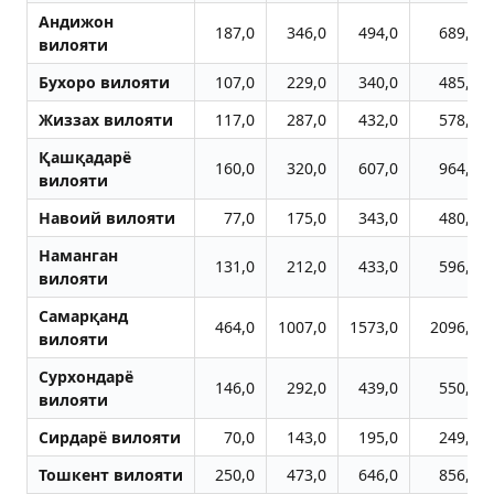
Aндижон
187,0
346,0
494,0
689,0
вилояти
Бухоро вилояти
107,0
229,0
340,0
485,0
Жиззах вилояти
117,0
287,0
432,0
578,0
Қашқадарё
160,0
320,0
607,0
964,0
вилояти
Навоий вилояти
77,0
175,0
343,0
480,0
Наманган
131,0
212,0
433,0
596,0
вилояти
Самарқанд
464,0
1007,0
1573,0
2096,0
вилояти
Сурхондарё
146,0
292,0
439,0
550,0
вилояти
Сирдарё вилояти
70,0
143,0
195,0
249,0
Тошкент вилояти
250,0
473,0
646,0
856,0