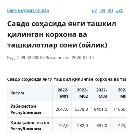
Барча кўрсаткичлар
UZ
EN
RU
UZC
Савдо соҳасида янги ташкил
қилинган корхона ва
ташкилотлар сони (ойлик)
Код: 1.09.02.0008 · Янгиланган: 2026-07-15
Савдо соҳасида янги ташкил қилинган корхона ва ташк
2022-
2022-
2022-
2022-
Кесим
M01
M02
M03
M04
Ўзбекистон
2647,0
5378,0
8401,0
11650,0
Республикаси
Қорақалпоғистон
107,0
232,0
337,0
425,0
Республикаси