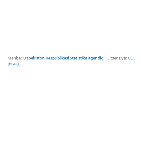
Manba:
Oʻzbekiston Respublikasi Statistika agentligi
· Litsenziya:
CC
BY 4.0