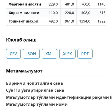
Фарғона вилояти
229,0
481,0
760,0
1145,0
Хоразм вилояти
110,0
220,0
408,0
615,0
Тошкент шаҳри
492,0
961,0
1394,0
1922,0
Юклаб олиш
CSV
JSON
XML
XLSX
PDF
Метамаълумот
Биринчи чоп этилган сана
Сўнгги ўзгартирилган сана
Маълумотлар тўплами идентификация рақами (
Маълумотлар тўплами номи