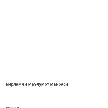
Бирламчи маълумот манбаси