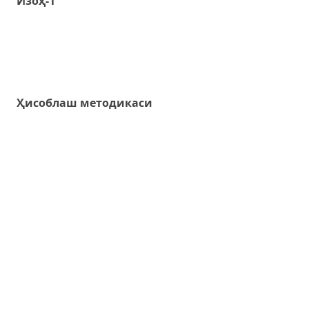
Изоҳ-1
Ҳисоблаш методикаси