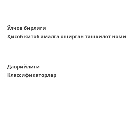
Ўлчов бирлиги
Ҳисоб китоб амалга оширган ташкилот номи
Даврийлиги
Классификаторлар