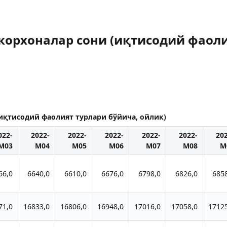
 корхоналар сони (иқтисодий фаол
(иқтисодий фаолият турлари бўйича, ойлик)
022-
2022-
2022-
2022-
2022-
2022-
20
M03
M04
M05
M06
M07
M08
M
66,0
6640,0
6610,0
6676,0
6798,0
6826,0
685
71,0
16833,0
16806,0
16948,0
17016,0
17058,0
1712