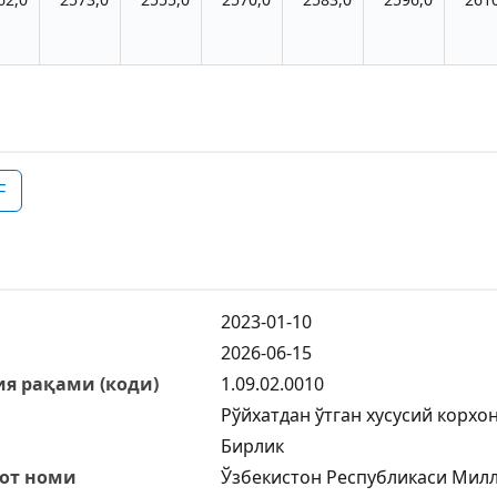
F
2023-01-10
2026-06-15
я рақами (коди)
1.09.02.0010
Рўйхатдан ўтган хусусий корхо
Бирлик
от номи
Ўзбекистон Республикаси Милл