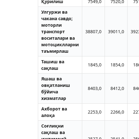
Қурилиш
7549,0
7520,0
75
Улгуржи ва
чакана савдо;
моторли
транспорт
38807,0
39011,0
392
воситалари ва
мотоциклларни
таъмирлаш
Ташиш ва
1845,0
1854,0
18
сақлаш
Яшаш ва
овқатланиш
8403,0
8412,0
84
бўйича
хизматлар
Ахборот ва
2253,0
2266,0
22
алоқа
Соғлиқни
сақлаш ва
ижтимоий
2527,0
2541,0
25