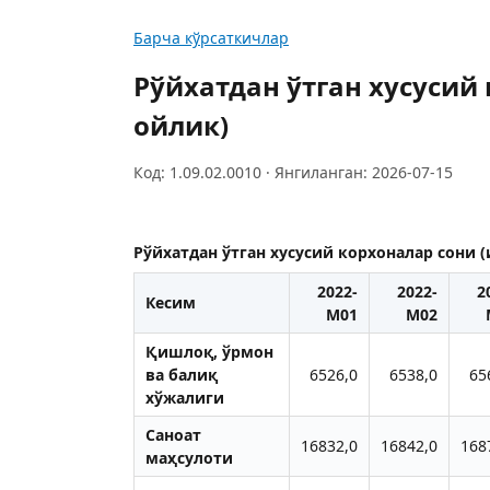
Барча кўрсаткичлар
Рўйхатдан ўтган хусусий
ойлик)
Код: 1.09.02.0010 · Янгиланган: 2026-07-15
Рўйхатдан ўтган хусусий корхоналар сони 
2022-
2022-
2
Кесим
M01
M02
Қишлоқ, ўрмон
ва балиқ
6526,0
6538,0
65
хўжалиги
Саноат
16832,0
16842,0
168
маҳсулоти