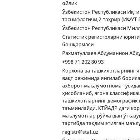
ойлик
Ўзбекистон Республикаси Иқти
таснифлагичи,2-таҳрир (ИФУТ-2
Ўзбекистон Республикаси Милл
Статистик регистрларни юрити
бошқармаси
Рахматуллаев Абдуманнон Абд
+998 71 202 80 93
Корхона ва ташкилотларнинг яг
вақт режимида янгилаб борил
ахборот-маълумотнома тусида
ҳисобланиб, ягона классифика
ташкилотларнинг демографик
таъминлайди. КТЙАДР даги кор
маълумотлар рўйхатдан ўтказу
тартибда тақдим этилган маъл
registr@stat.uz