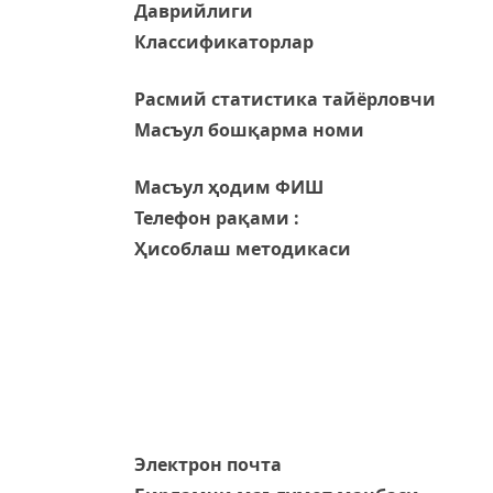
Даврийлиги
Классификаторлар
Расмий статистика тайёрловчи
Масъул бошқарма номи
Масъул ҳодим ФИШ
Телефон рақами :
Ҳисоблаш методикаси
Электрон почта