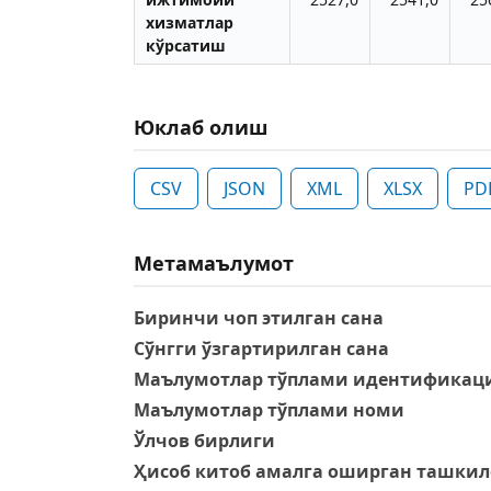
хизматлар
кўрсатиш
Юклаб олиш
CSV
JSON
XML
XLSX
PD
Метамаълумот
Биринчи чоп этилган сана
Сўнгги ўзгартирилган сана
Маълумотлар тўплами идентификаци
Маълумотлар тўплами номи
Ўлчов бирлиги
Ҳисоб китоб амалга оширган ташкил