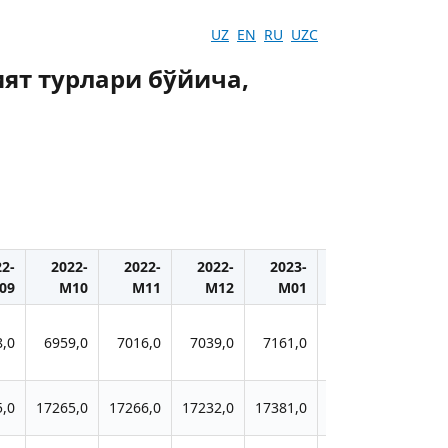
UZ
EN
RU
UZC
ият турлари бўйича,
22-
2022-
2022-
2022-
2023-
2023-
2023
09
M10
M11
M12
M01
M02
M0
8,0
6959,0
7016,0
7039,0
7161,0
7186,0
7392,
5,0
17265,0
17266,0
17232,0
17381,0
17377,0
17613,