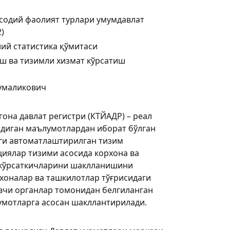
содий фаолият турлари умумдавлат
)
ий статистика қўмитаси
ш ва тизимли хизмат кўрсатиш
умаликович
она давлат регистри (КТЙАДР) – реал
адиган маълумотлардан иборат бўлган
ги автоматлаштирилган тизим
циялар тизими асосида корхона ва
 кўрсаткичларини шаклланишини
хоналар ва ташкилотлар тўғрисидаги
вчи органлар томонидан белгиланган
умотларга асосан шакллантирилади.