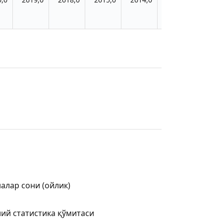
налар сони (ойлик)
ий статистика қўмитаси