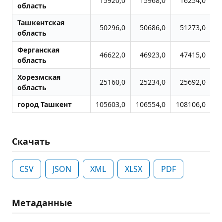
15920,0
15968,0
16254,0
область
Ташкентская
50296,0
50686,0
51273,0
область
Ферганская
46622,0
46923,0
47415,0
область
Хорезмская
25160,0
25234,0
25692,0
область
город Ташкент
105603,0
106554,0
108106,0
1
Скачать
CSV
JSON
XML
XLSX
PDF
Метаданные