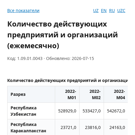
Все показатели
UZ
EN
RU
UZC
Количество действующих
предприятий и организаций
(ежемесячно)
Код: 1.09.01.0043 · Обновлено: 2026-07-15
Количество действующих предприятий и организаций (
2022-
2022-
2022-
Разрез
M01
M02
M04
Республика
528929,0
533427,0
542672,0
5
Узбекистан
Республика
23721,0
23816,0
24163,0
Каракалпакстан