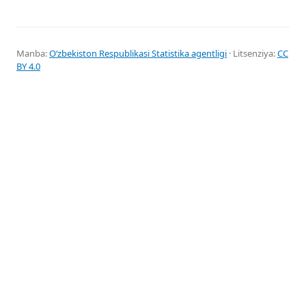
Manba:
Oʻzbekiston Respublikasi Statistika agentligi
· Litsenziya:
CC
BY 4.0