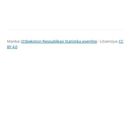
Manba:
Oʻzbekiston Respublikasi Statistika agentligi
· Litsenziya:
CC
BY 4.0