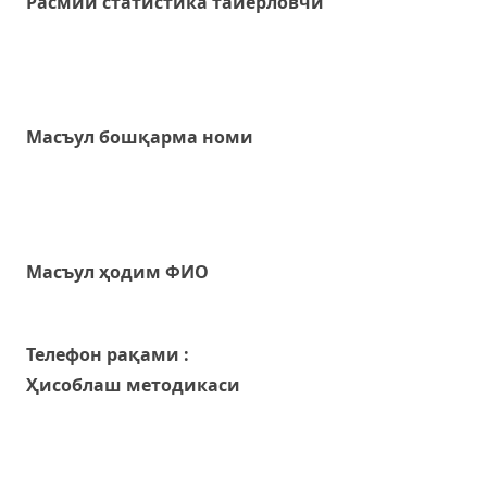
Расмий статистика тайёрловчи
Масъул бошқарма номи
Масъул ҳодим ФИО
Телефон рақами :
Ҳисоблаш методикаси