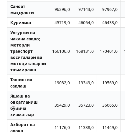
Саноат
96396,0
97143,0
97967,0
98
маҳсулоти
Қурилиш
45719,0
46064,0
46433,0
47
Улгуржи ва
чакана савдо;
моторли
транспорт
166106,0
168131,0
170401,0
173
воситалари ва
мотоциклларни
таъмирлаш
Ташиш ва
19082,0
19349,0
19569,0
19
сақлаш
Яшаш ва
овқатланиш
35429,0
35723,0
36065,0
36
бўйича
хизматлар
Ахборот ва
11176,0
11338,0
11449,0
11
алоқа