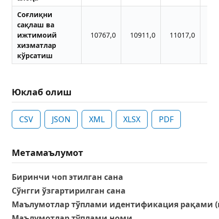
Соғлиқни
сақлаш ва
ижтимоий
10767,0
10911,0
11017,0
11
хизматлар
кўрсатиш
Юклаб олиш
CSV
JSON
XML
XLSX
PDF
Метамаълумот
Биринчи чоп этилган сана
Сўнгги ўзгартирилган сана
Маълумотлар тўплами идентификация рақами (
Маълумотлар тўплами номи