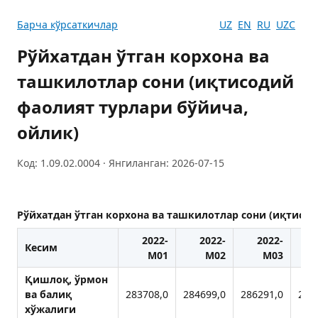
Барча кўрсаткичлар
UZ
EN
RU
UZC
Рўйхатдан ўтган корхона ва
ташкилотлар сони (иқтисодий
фаолият турлари бўйича,
ойлик)
Код: 1.09.02.0004 · Янгиланган: 2026-07-15
Рўйхатдан ўтган корхона ва ташкилотлар сони (иқтисод
2022-
2022-
2022-
Кесим
M01
M02
M03
Қишлоқ, ўрмон
ва балиқ
283708,0
284699,0
286291,0
287
хўжалиги