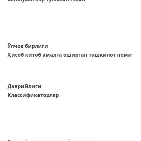
Ўлчов бирлиги
Ҳисоб китоб амалга оширган ташкилот номи
Даврийлиги
Классификаторлар