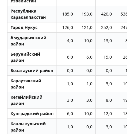
Узбекистан
Республика
185,0
193,0
420,0
536,0
Каракалпакстан
Город Нукус
126,0
121,0
252,0
247,0
Амударьинский
4,0
10,0
13,0
8,0
район
Берунийский
6,0
6,0
15,0
26,0
район
Бозатауский район
0,0
0,0
0,0
1,0
Караузякский
1,0
1,0
5,0
10,0
район
Кегейлийский
3,0
3,0
8,0
19,0
район
Кунградский район
6,0
10,0
12,0
18,0
Канлыкульский
1,0
0,0
3,0
10,0
район