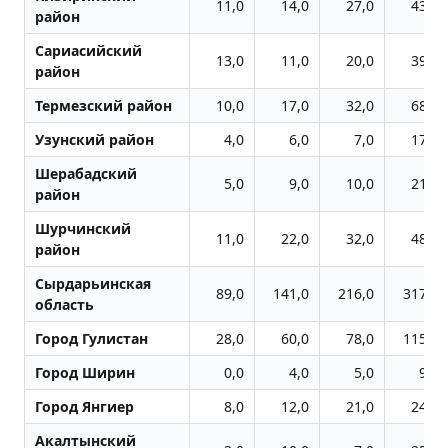
11,0
14,0
27,0
43,0
район
Сариасийский
13,0
11,0
20,0
39,0
район
Термезский район
10,0
17,0
32,0
68,0
Узунский район
4,0
6,0
7,0
17,0
Шерабадский
5,0
9,0
10,0
21,0
район
Шурчинский
11,0
22,0
32,0
48,0
район
Сырдарьинская
89,0
141,0
216,0
317,0
область
Город Гулистан
28,0
60,0
78,0
115,0
Город Ширин
0,0
4,0
5,0
9,0
Город Янгиер
8,0
12,0
21,0
24,0
Акалтынский