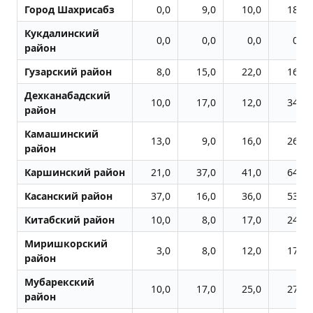
Город Шахрисабз
0,0
9,0
10,0
18,0
Кукдалинский
0,0
0,0
0,0
0,0
район
Гузарский район
8,0
15,0
22,0
16,0
Дехканабадский
10,0
17,0
12,0
34,0
район
Камашинский
13,0
9,0
16,0
26,0
район
Каршинский район
21,0
37,0
41,0
64,0
Касанский район
37,0
16,0
36,0
53,0
Китабский район
10,0
8,0
17,0
24,0
Миришкорский
3,0
8,0
12,0
17,0
район
Мубарекский
10,0
17,0
25,0
27,0
район