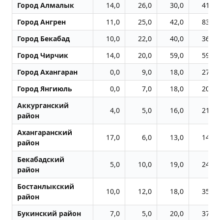
Город Алмалык
14,0
26,0
30,0
41,0
Город Ангрен
11,0
25,0
42,0
83,0
Город Бекабад
10,0
22,0
40,0
36,0
Город Чиpчик
14,0
20,0
59,0
59,0
Город Ахангаран
0,0
9,0
18,0
27,0
Город Янгиюль
0,0
7,0
18,0
20,0
Аккурганский
4,0
5,0
16,0
21,0
район
Ахангаранский
17,0
6,0
13,0
14,0
район
Бекабадский
5,0
10,0
19,0
24,0
район
Бостанлыкский
10,0
12,0
18,0
35,0
район
Букинский район
7,0
5,0
20,0
37,0