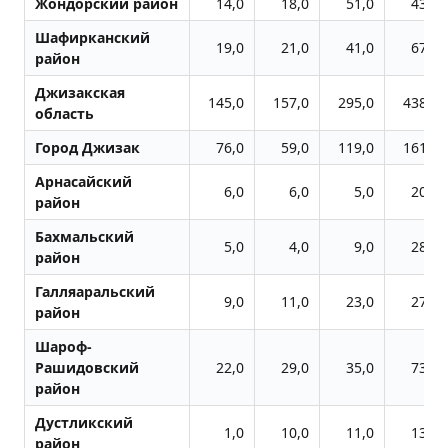
Жондоpский район
14,0
18,0
51,0
43,0
Шафирканский
19,0
21,0
41,0
67,0
район
Джизакская
145,0
157,0
295,0
438,0
область
Город Джизак
76,0
59,0
119,0
161,0
Арнасайский
6,0
6,0
5,0
20,0
район
Бахмальский
5,0
4,0
9,0
28,0
район
Галляаральский
9,0
11,0
23,0
27,0
район
Шароф-
Рашидовский
22,0
29,0
35,0
73,0
район
Дустликский
1,0
10,0
11,0
13,0
район