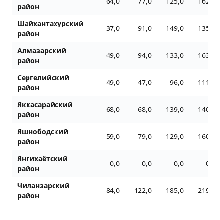
64,0
77,0
125,0
162,0
район
Шайхантахурский
37,0
91,0
149,0
135,0
район
Алмазарский
49,0
94,0
133,0
163,0
район
Сергелийский
49,0
47,0
96,0
111,0
район
Яккасарайский
68,0
68,0
139,0
140,0
район
Яшнободский
59,0
79,0
129,0
160,0
район
Янгихаётский
0,0
0,0
0,0
0,0
район
Чиланзарский
84,0
122,0
185,0
219,0
район