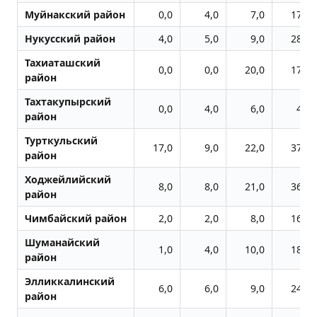
Муйнакский район
0,0
4,0
7,0
17,0
Нукусский район
4,0
5,0
9,0
28,0
Тахиаташский
0,0
0,0
20,0
17,0
район
Тахтакупырский
0,0
4,0
6,0
4,0
район
Турткульский
17,0
9,0
22,0
37,0
район
Ходжейлийский
8,0
8,0
21,0
36,0
район
Чимбайский район
2,0
2,0
8,0
16,0
Шуманайский
1,0
4,0
10,0
18,0
район
Элликкалинский
6,0
6,0
9,0
24,0
район