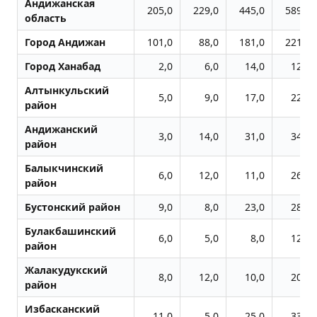
Андижанская
205,0
229,0
445,0
589,0
область
Город Андижан
101,0
88,0
181,0
221,0
Город Ханабад
2,0
6,0
14,0
12,0
Алтынкульский
5,0
9,0
17,0
22,0
район
Андижанский
3,0
14,0
31,0
34,0
район
Балыкчинский
6,0
12,0
11,0
26,0
район
Бустонский район
9,0
8,0
23,0
28,0
Булакбашинский
6,0
5,0
8,0
12,0
район
Жалакудукский
8,0
12,0
10,0
20,0
район
Избасканский
11,0
5,0
25,0
33,0