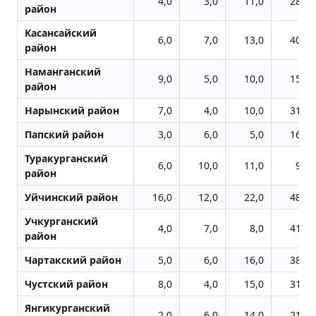
4,0
3,0
11,0
28,0
район
Касансайский
6,0
7,0
13,0
40,0
район
Наманганский
9,0
5,0
10,0
15,0
район
Нарынский район
7,0
4,0
10,0
31,0
Папский район
3,0
6,0
5,0
16,0
Туракурганский
6,0
10,0
11,0
9,0
район
Уйчинский район
16,0
12,0
22,0
48,0
Учкурганский
4,0
7,0
8,0
41,0
район
Чартакский район
5,0
6,0
16,0
38,0
Чустский район
8,0
4,0
15,0
31,0
Янгикурганский
2,0
6,0
14,0
21,0