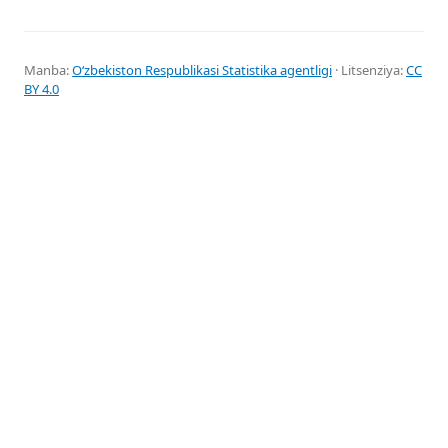
Manba:
Oʻzbekiston Respublikasi Statistika agentligi
· Litsenziya:
CC
BY 4.0