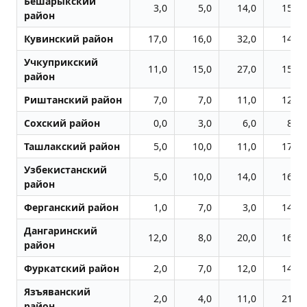
Бешарыкский
3,0
5,0
14,0
15,0
район
Кувинский район
17,0
16,0
32,0
14,0
Учкуприкский
11,0
15,0
27,0
15,0
район
Риштанский район
7,0
7,0
11,0
12,0
Сохский район
0,0
3,0
6,0
8,0
Ташлакский район
5,0
10,0
11,0
17,0
Узбекистанский
5,0
10,0
14,0
16,0
район
Ферганский район
1,0
7,0
3,0
14,0
Дангаринский
12,0
8,0
20,0
16,0
район
Фуркатский район
2,0
7,0
12,0
14,0
Язъяванский
2,0
4,0
11,0
21,0
район