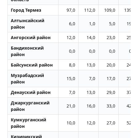
Город Термез
97,0
112,0
109,0
139,0
Алтынсайский
6,0
1,0
5,0
19,0
район
Ангорский район
12,0
14,0
23,0
25,0
Бандихонский
0,0
0,0
0,0
0,0
район
Байсунский район
8,0
13,0
20,0
24,0
Музрабадский
15,0
7,0
17,0
27,0
район
Денауский район
7,0
13,0
29,0
37,0
Джаркурганский
21,0
16,0
33,0
42,0
район
Кумкурганский
10,0
12,0
27,0
52,0
район
Кизирикский