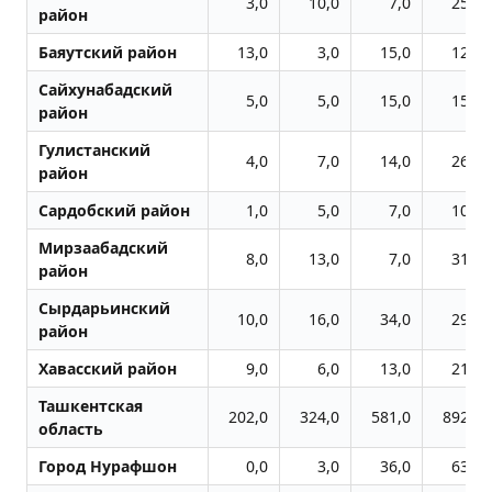
3,0
10,0
7,0
25,0
район
Баяутский район
13,0
3,0
15,0
12,0
Сайхунабадский
5,0
5,0
15,0
15,0
район
Гулистанский
4,0
7,0
14,0
26,0
район
Сардобский район
1,0
5,0
7,0
10,0
Мирзаабадский
8,0
13,0
7,0
31,0
район
Сырдарьинский
10,0
16,0
34,0
29,0
район
Хавасский район
9,0
6,0
13,0
21,0
Ташкентская
202,0
324,0
581,0
892,0
область
Город Нурафшон
0,0
3,0
36,0
63,0