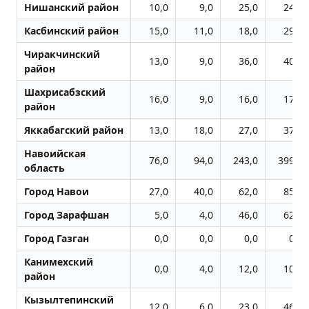
Нишанский район
10,0
9,0
25,0
24,0
Касбинский район
15,0
11,0
18,0
29,0
Чиракчинский
13,0
9,0
36,0
40,0
район
Шахрисабзский
16,0
9,0
16,0
17,0
район
Яккабагский район
13,0
18,0
27,0
37,0
Навоийская
76,0
94,0
243,0
399,0
область
Город Навои
27,0
40,0
62,0
85,0
Город Заpафшан
5,0
4,0
46,0
62,0
Город Газган
0,0
0,0
0,0
0,0
Канимехский
0,0
4,0
12,0
10,0
район
Кызылтепинский
12,0
6,0
23,0
46,0