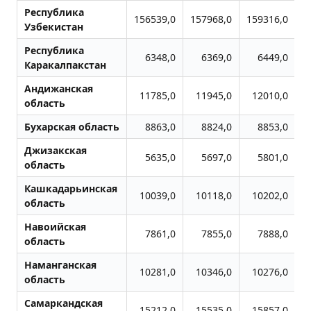
Республика
156539,0
157968,0
159316,0
1
Узбекистан
Республика
6348,0
6369,0
6449,0
Каракалпакстан
Андижанская
11785,0
11945,0
12010,0
область
Бухарская область
8863,0
8824,0
8853,0
Джизакская
5635,0
5697,0
5801,0
область
Кашкадарьинская
10039,0
10118,0
10202,0
область
Навоийская
7861,0
7855,0
7888,0
область
Наманганская
10281,0
10346,0
10276,0
область
Самаркандская
15212,0
15535,0
15857,0