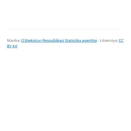
Manba:
Oʻzbekiston Respublikasi Statistika agentligi
· Litsenziya:
CC
BY 4.0