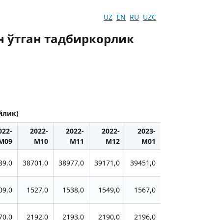
UZ
EN
RU
UZC
н ўтган тадбиркорлик
йлик)
022-
2022-
2022-
2022-
2023-
2023-
20
M09
M10
M11
M12
M01
M02
M
89,0
38701,0
38977,0
39171,0
39451,0
39765,0
4029
09,0
1527,0
1538,0
1549,0
1567,0
1578,0
159
70,0
2192,0
2193,0
2190,0
2196,0
2202,0
221