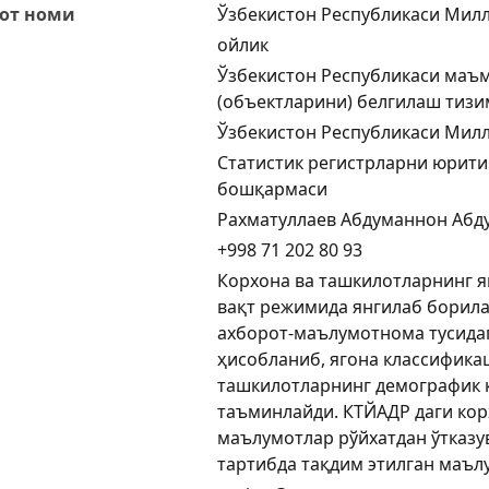
от номи
Ўзбекистон Республикаси Милл
ойлик
Ўзбекистон Республикаси маъ
(объектларини) белгилаш тиз
Ўзбекистон Республикаси Милл
Статистик регистрларни юрити
бошқармаси
Рахматуллаев Абдуманнон Абд
+998 71 202 80 93
Корхона ва ташкилотларнинг яг
вақт режимида янгилаб борил
ахборот-маълумотнома тусида
ҳисобланиб, ягона классифика
ташкилотларнинг демографик
таъминлайди. КТЙАДР даги кор
маълумотлар рўйхатдан ўтказу
тартибда тақдим этилган маъл