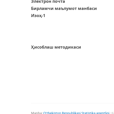
Электрон почта
Бирламчи маълумот манбаси
Изоҳ-1
Ҳисоблаш методикаси
Manba:
Oʻzbekiston Respublikasi Statistika agentligi
· L