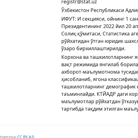
registr@stat.uz
Ўзбекистон Республикаси Адли
ИФУТ: И секцияси, ойнинг 1 са
Президентининг 2022 йил 20 а
Солиқ қўмитаси, Статистика аг
рўйхатидан ўтган юридик шахс
ўзаро бирхиллаштирилди.
Корхона ва ташкилотларнинг яг
вақт режимида янгилаб борил
ахборот-маълумотнома тусида
ҳисобланиб, ягона классифика
ташкилотларнинг демографик
таъминлайди. КТЙАДР даги кор
маълумотлар рўйхатдан ўтказу
тартибда тақдим этилган маъл
itsenziya:
CC BY 4.0