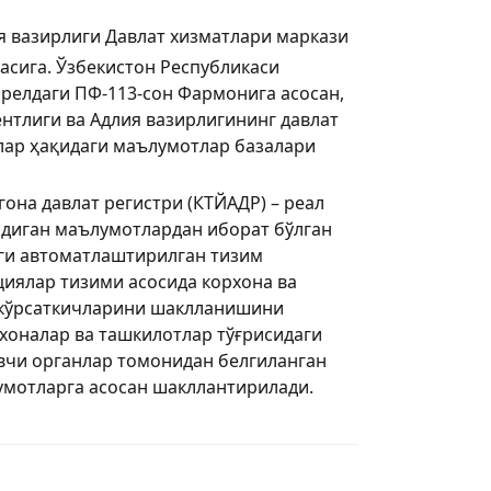
я вазирлиги Давлат хизматлари маркази
насига. Ўзбекистон Республикаси
прелдаги ПФ-113-сон Фармонига асосан,
ентлиги ва Адлия вазирлигининг давлат
лар ҳақидаги маълумотлар базалари
она давлат регистри (КТЙАДР) – реал
адиган маълумотлардан иборат бўлган
ги автоматлаштирилган тизим
циялар тизими асосида корхона ва
 кўрсаткичларини шаклланишини
хоналар ва ташкилотлар тўғрисидаги
вчи органлар томонидан белгиланган
умотларга асосан шакллантирилади.