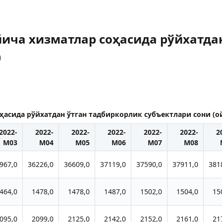
ича хизматлар соҳасида рўйхатда
)
асида рўйхатдан ўтган тадбиркорлик субъектлари сони (о
2022-
2022-
2022-
2022-
2022-
2022-
2
M03
M04
M05
M06
M07
M08
967,0
36226,0
36609,0
37119,0
37590,0
37911,0
381
464,0
1478,0
1478,0
1487,0
1502,0
1504,0
15
095,0
2099,0
2125,0
2142,0
2152,0
2161,0
21