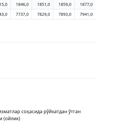
15,0
1846,0
1851,0
1859,0
1877,0
1898,0
192
43,0
7737,0
7829,0
7893,0
7941,0
8030,0
814
зматлар соҳасида рўйхатдан ўтган
и (ойлик)