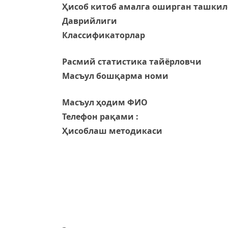
Ҳисоб китоб амалга оширган ташкил
Даврийлиги
Классификаторлар
Расмий статистика тайёрловчи
Масъул бошқарма номи
Масъул ҳодим ФИО
Телефон рақами :
Ҳисоблаш методикаси