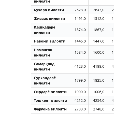
вилояти
Бухоро вилояти
2628,0
2643,0
2
Жиззах вилояти
1491,0
1512,0
1
Қашқадарё
1874,0
1867,0
1
вилояти
Навоий вилояти
1446,0
1447,0
1
Наманган
1584,0
1600,0
1
вилояти
Самарқанд
4123,0
4188,0
4
вилояти
Сурхондарё
1799,0
1825,0
1
вилояти
Сирдарё вилояти
1000,0
1006,0
1
Тошкент вилояти
4212,0
4254,0
4
Фарғона вилояти
2733,0
2748,0
2