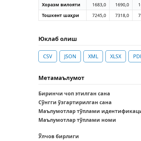
Хоразм вилояти
1683,0
1690,0
1
Тошкент шаҳри
7245,0
7318,0
7
Юклаб олиш
CSV
JSON
XML
XLSX
PD
Метамаълумот
Биринчи чоп этилган сана
Сўнгги ўзгартирилган сана
Маълумотлар тўплами идентификаци
Маълумотлар тўплами номи
Ўлчов бирлиги