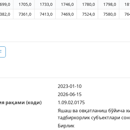
699,0
1705,0
1733,0
1746,0
1780,0
1798,0
18
382,0
7361,0
7413,0
7469,0
7524,0
7580,0
76
F
2023-01-10
2026-06-15
я рақами (коди)
1.09.02.0175
Яшаш ва овқатланиш бўйича хи
тадбиркорлик субъектлари сон
Бирлик