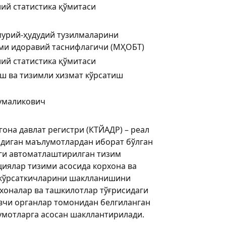
ий статистика қўмитаси
мурий-ҳудудий тузилмаларини
ими идоравий таснифлагичи (МҲОБТ)
ий статистика қўмитаси
ш ва тизимли хизмат кўрсатиш
умаликович
она давлат регистри (КТЙАДР) – реал
адиган маълумотлардан иборат бўлган
ги автоматлаштирилган тизим
циялар тизими асосида корхона ва
 кўрсаткичларини шаклланишини
хоналар ва ташкилотлар тўғрисидаги
вчи органлар томонидан белгиланган
умотларга асосан шакллантирилади.