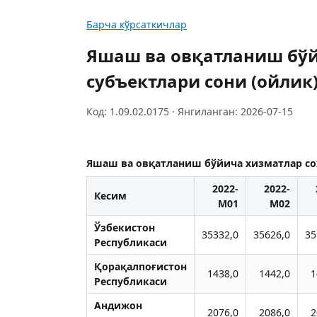
Барча кўрсаткичлар
Яшаш ва овқатланиш бўй
субъектлари сони (ойлик
Код: 1.09.02.0175 · Янгиланган: 2026-07-15
Яшаш ва овқатланиш бўйича хизматлар соҳ
2022-
2022-
Кесим
M01
M02
Ўзбекистон
35332,0
35626,0
35
Республикаси
Қорақалпоғистон
1438,0
1442,0
1
Республикаси
Aндижон
2076,0
2086,0
2