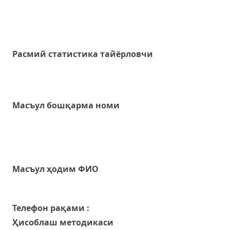
Расмий статистика тайёрловчи
Масъул бошқарма номи
Масъул ҳодим ФИО
Телефон рақами :
Ҳисоблаш методикаси