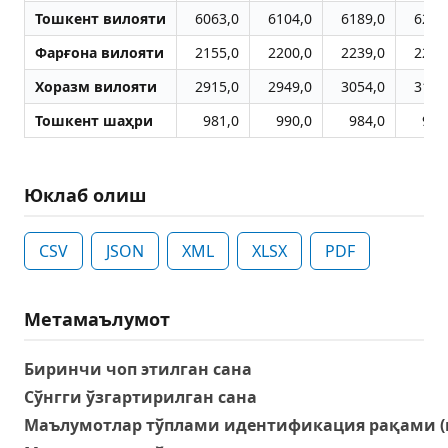
Тошкент вилояти
6063,0
6104,0
6189,0
6230
Фарғона вилояти
2155,0
2200,0
2239,0
2275
Хоразм вилояти
2915,0
2949,0
3054,0
3162
Тошкент шаҳри
981,0
990,0
984,0
992
Юклаб олиш
CSV
JSON
XML
XLSX
PDF
Метамаълумот
Биринчи чоп этилган сана
Сўнгги ўзгартирилган сана
Маълумотлар тўплами идентификация рақами (