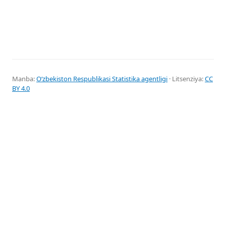
Manba:
Oʻzbekiston Respublikasi Statistika agentligi
· Litsenziya:
CC
BY 4.0