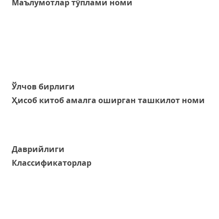
Маълумотлар тўплами номи
Ўлчов бирлиги
Ҳисоб китоб амалга оширган ташкилот номи
Даврийлиги
Классификаторлар