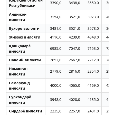
Қорақалпоғистон
3390,0
3438,0
3550,0
3602
Республикаси
Aндижон
3154,0
3521,0
3973,0
4033
вилояти
Бухоро вилояти
3481,0
3521,0
3578,0
3612
Жиззах вилояти
4116,0
4239,0
4348,0
4424
Қашқадарё
6985,0
7047,0
7153,0
7319
вилояти
Навоий вилояти
2652,0
2667,0
2712,0
2839
Наманган
2779,0
2816,0
2854,0
2955
вилояти
Самарқанд
4000,0
4065,0
4169,0
4259
вилояти
Сурхондарё
3948,0
4028,0
4135,0
4177
вилояти
Сирдарё вилояти
2235,0
2257,0
2431,0
2502