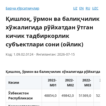
Барча кўрсаткичлар
UZ
EN
RU
UZC
Қишлоқ, ўрмон ва балиқчилик
хўжалигида рўйхатдан ўтган
кичик тадбиркорлик
субъектлари сони (ойлик)
Код: 1.09.02.0124 · Янгиланган: 2026-07-15
Қишлоқ, ўрмон ва балиқчилик хўжалигида рўйхатдан ўт
2022-
2022-
2022-
202
Кесим
M01
M02
M03
M
Ўзбекистон
48854,0
49842,0
51369,0
52381
Республикаси