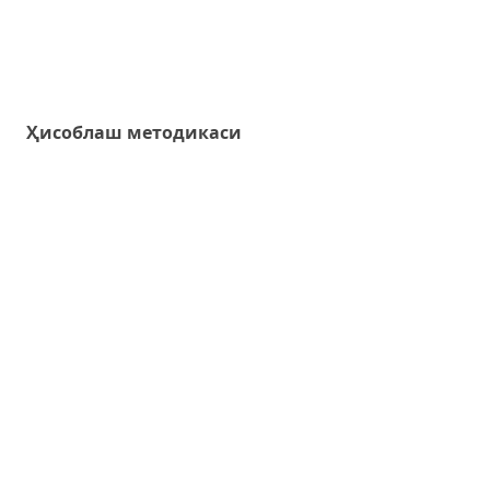
Ҳисоблаш методикаси