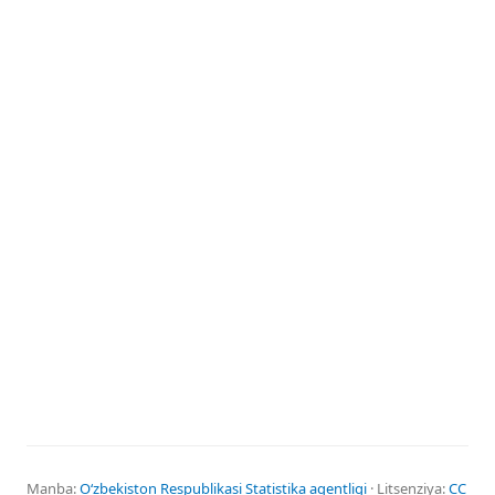
Manba:
Oʻzbekiston Respublikasi Statistika agentligi
· Litsenziya:
CC