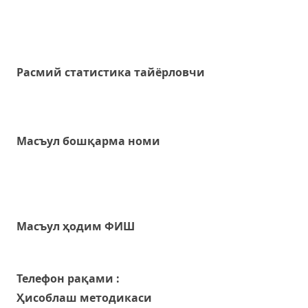
Расмий статистика тайёрловчи
Масъул бошқарма номи
Масъул ҳодим ФИШ
Телефон рақами :
Ҳисоблаш методикаси