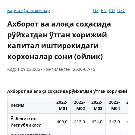
Барча кўрсаткичлар
UZ
EN
RU
UZC
Ахборот ва алоқа соҳасида
рўйхатдан ўтган хорижий
капитал иштирокидаги
корхоналар сони (ойлик)
Код: 1.09.02.0067 · Янгиланган: 2026-07-15
Ахборот ва алоқа соҳасида рўйхатдан ўтган хорижий к
2022-
2022-
2022-
2022-
202
Кесим
M01
M02
M03
M04
M0
Ўзбекистон
409,0
412,0
424,0
442,0
487
Республикаси