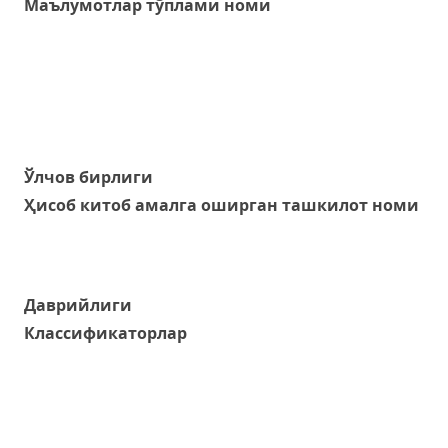
Маълумотлар тўплами номи
Ўлчов бирлиги
Ҳисоб китоб амалга оширган ташкилот номи
Даврийлиги
Классификаторлар