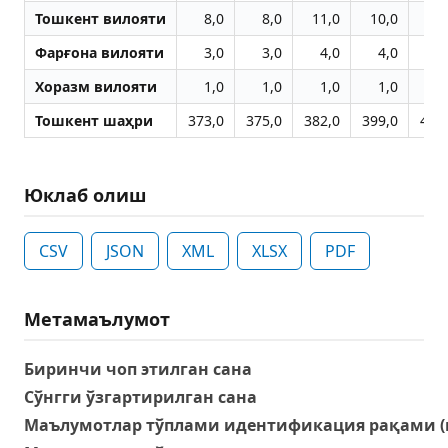
Тошкент вилояти
8,0
8,0
11,0
10,0
11
Фарғона вилояти
3,0
3,0
4,0
4,0
6
Хоразм вилояти
1,0
1,0
1,0
1,0
1
Тошкент шаҳри
373,0
375,0
382,0
399,0
439
Юклаб олиш
CSV
JSON
XML
XLSX
PDF
Метамаълумот
Биринчи чоп этилган сана
Сўнгги ўзгартирилган сана
Маълумотлар тўплами идентификация рақами (