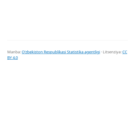
Manba:
Oʻzbekiston Respublikasi Statistika agentligi
· Litsenziya:
CC
BY 4.0