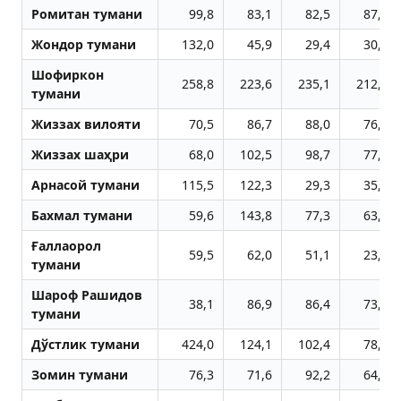
Ромитан тумани
99,8
83,1
82,5
87,1
Жондор тумани
132,0
45,9
29,4
30,5
Шофиркон
258,8
223,6
235,1
212,2
тумани
Жиззах вилояти
70,5
86,7
88,0
76,3
Жиззах шаҳри
68,0
102,5
98,7
77,0
Aрнасой тумани
115,5
122,3
29,3
35,6
Бахмал тумани
59,6
143,8
77,3
63,2
Ғаллаорол
59,5
62,0
51,1
23,0
тумани
Шароф Рашидов
38,1
86,9
86,4
73,0
тумани
Дўстлик тумани
424,0
124,1
102,4
78,4
Зомин тумани
76,3
71,6
92,2
64,3