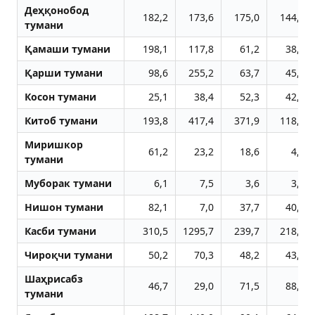
Деҳқонобод
182,2
173,6
175,0
144,1
тумани
Қамаши тумани
198,1
117,8
61,2
38,4
Қарши тумани
98,6
255,2
63,7
45,8
Косон тумани
25,1
38,4
52,3
42,0
Китоб тумани
193,8
417,4
371,9
118,1
Миришкор
61,2
23,2
18,6
4,9
тумани
Муборак тумани
6,1
7,5
3,6
3,7
Нишон тумани
82,1
7,0
37,7
40,1
Касби тумани
310,5
1295,7
239,7
218,2
Чироқчи тумани
50,2
70,3
48,2
43,6
Шаҳрисабз
46,7
29,0
71,5
88,1
тумани