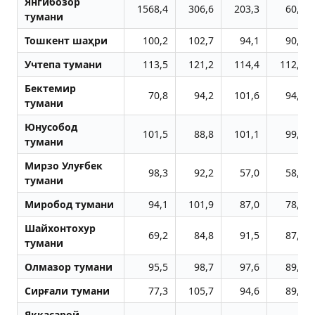
Янгибозор
1568,4
306,6
203,3
60,1
тумани
Тошкент шаҳри
100,2
102,7
94,1
90,0
Учтепа тумани
113,5
121,2
114,4
112,9
Бектемир
70,8
94,2
101,6
94,7
тумани
Юнусобод
101,5
88,8
101,1
99,9
тумани
Мирзо Улуғбек
98,3
92,2
57,0
58,8
тумани
Миробод тумани
94,1
101,9
87,0
78,4
Шайхонтохур
69,2
84,8
91,5
87,2
тумани
Олмазор тумани
95,5
98,7
97,6
89,6
Сирғали тумани
77,3
105,7
94,6
89,4
Яккасарой