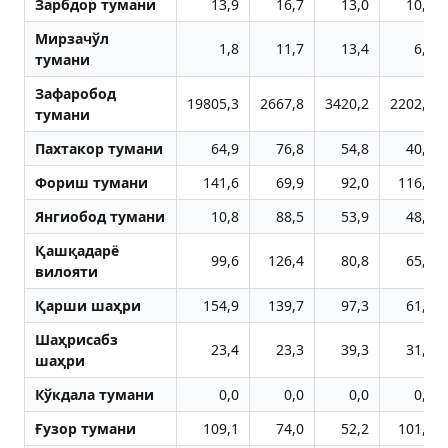
Зарбдор тумани
13,9
16,7
13,0
10,3
Мирзачўл
1,8
11,7
13,4
6,6
тумани
Зафаробод
19805,3
2667,8
3420,2
2202,3
тумани
Пахтакор тумани
64,9
76,8
54,8
40,9
Фориш тумани
141,6
69,9
92,0
116,5
Янгиобод тумани
10,8
88,5
53,9
48,1
Қашқадарё
99,6
126,4
80,8
65,6
вилояти
Қарши шаҳри
154,9
139,7
97,3
61,0
Шаҳрисабз
23,4
23,3
39,3
31,3
шаҳри
Кўкдала тумани
0,0
0,0
0,0
0,0
Ғузор тумани
109,1
74,0
52,2
101,9