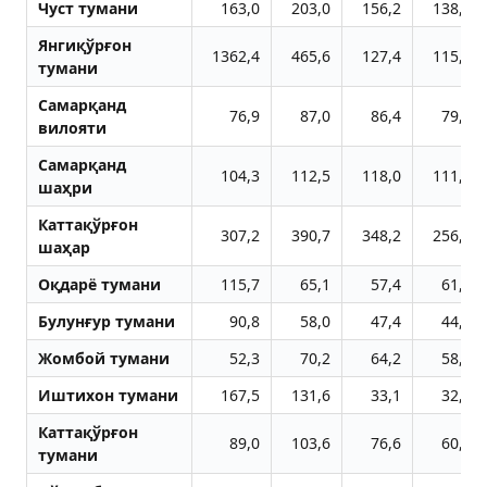
Чуст тумани
163,0
203,0
156,2
138,5
Янгиқўрғон
1362,4
465,6
127,4
115,1
тумани
Самарқанд
76,9
87,0
86,4
79,4
вилояти
Самарқанд
104,3
112,5
118,0
111,5
шаҳри
Каттақўрғон
307,2
390,7
348,2
256,6
шаҳар
Оқдарё тумани
115,7
65,1
57,4
61,8
Булунғур тумани
90,8
58,0
47,4
44,0
Жомбой тумани
52,3
70,2
64,2
58,6
Иштихон тумани
167,5
131,6
33,1
32,3
Каттақўрғон
89,0
103,6
76,6
60,3
тумани