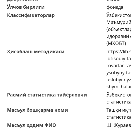
Ўлчов бирлиги
фоизда
Классификаторлар
Ўзбекисто
Маъмурий-
(объектла
идоравий 
(МҲОБТ)
Ҳисоблаш методикаси
https://lib
iqtisodiy-f
tovarlar-ta
ysobyny-tas
uslubyi-ny
shymchalar
Расмий статистика тайёрловчи
Ўзбекисто
статистик
Масъул бошқарма номи
Ташқи иқт
статистик
Масъул ҳодим ФИО
Ш. Жураев