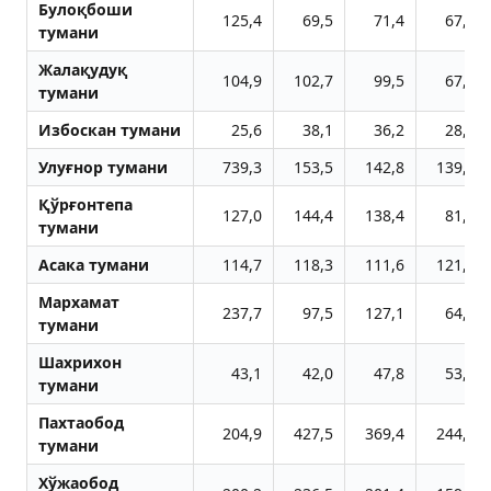
Булоқбоши
125,4
69,5
71,4
67,8
тумани
Жалақудуқ
104,9
102,7
99,5
67,1
тумани
Избоскан тумани
25,6
38,1
36,2
28,2
Улуғнор тумани
739,3
153,5
142,8
139,3
Қўрғонтепа
127,0
144,4
138,4
81,5
тумани
Aсака тумани
114,7
118,3
111,6
121,8
Мархамат
237,7
97,5
127,1
64,4
тумани
Шахрихон
43,1
42,0
47,8
53,4
тумани
Пахтаобод
204,9
427,5
369,4
244,8
тумани
Хўжаобод