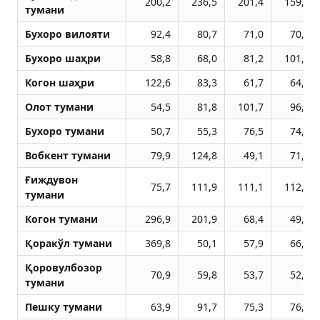
200,2
236,5
201,4
159,5
тумани
Бухоро вилояти
92,4
80,7
71,0
70,3
Бухоро шаҳри
58,8
68,0
81,2
101,3
Когон шаҳри
122,6
83,3
61,7
64,3
Олот тумани
54,5
81,8
101,7
96,7
Бухоро тумани
50,7
55,3
76,5
74,1
Вобкент тумани
79,9
124,8
49,1
71,4
Ғиждувон
75,7
111,9
111,1
112,3
тумани
Когон тумани
296,9
201,9
68,4
49,5
Қоракўл тумани
369,8
50,1
57,9
66,7
Қоровулбозор
70,9
59,8
53,7
52,1
тумани
Пешку тумани
63,9
91,7
75,3
76,7