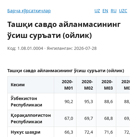
Барча кўрсаткичлар
UZ
EN
RU
UZC
Ташқи савдо айланмасининг
ўсиш суръати (ойлик)
Код: 1.08.01.0004 · Янгиланган: 2026-07-28
Ташқи савдо айланмасининг ўсиш суръати (ойлик)
2020-
2020-
2020-
2020-
Кесим
M01
M02
M03
M04
Ўзбекистон
90,2
95,3
88,6
88,3
Республикаси
Қорақалпоғистон
67,0
69,7
68,8
69,7
Республикаси
Нукус шаҳри
66,3
72,4
71,6
72,8