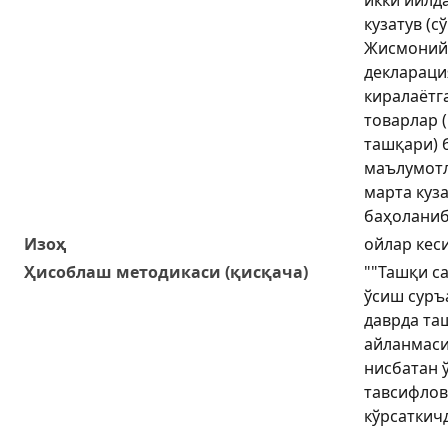
кузатув (с
Жисмоний
деклараци
киралаётг
товарлар 
ташқари) 
маълумотл
марта куза
баҳоланиб
Изоҳ
ойлар кес
Ҳисоблаш методикаси (қисқача)
""Ташқи с
ўсиш суръ
даврда та
айланмаси
нисбатан 
тавсифлов
кўрсаткичд