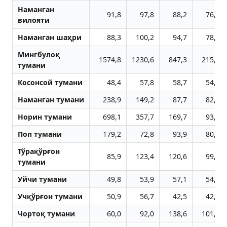
Наманган
91,8
97,8
88,2
76,3
вилояти
Наманган шаҳри
88,3
100,2
94,7
78,9
Мингбулоқ
1574,8
1230,6
847,3
215,7
тумани
Косонсой тумани
48,4
57,8
58,7
54,0
Наманган тумани
238,9
149,2
87,7
82,5
Норин тумани
698,1
357,7
169,7
93,6
Поп тумани
179,2
72,8
93,9
80,7
Тўрақўрғон
85,9
123,4
120,6
99,1
тумани
Уйчи тумани
49,8
53,9
57,1
54,5
Учқўрғон тумани
50,9
56,7
42,5
42,9
Чортоқ тумани
60,0
92,0
138,6
101,4