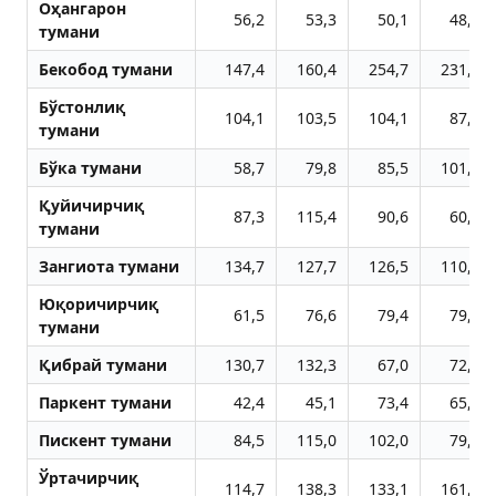
Оҳангарон
56,2
53,3
50,1
48,2
тумани
Бекобод тумани
147,4
160,4
254,7
231,9
Бўстонлиқ
104,1
103,5
104,1
87,2
тумани
Бўка тумани
58,7
79,8
85,5
101,3
Қуйичирчиқ
87,3
115,4
90,6
60,4
тумани
Зангиота тумани
134,7
127,7
126,5
110,7
Юқоричирчиқ
61,5
76,6
79,4
79,4
тумани
Қибрай тумани
130,7
132,3
67,0
72,2
Паркент тумани
42,4
45,1
73,4
65,3
Пискент тумани
84,5
115,0
102,0
79,5
Ўртачирчиқ
114,7
138,3
133,1
161,6