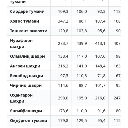
тумани
Сирдарё тумани
109,3
106,0
92,3
112,5
Ховос тумани
347,2
86,1
107,4
108,5
Тошкент вилояти
129,8
103,8
95,6
90,0
Нурафшон
273,7
439,9
413,1
407,1
шаҳри
Олмалиқ шаҳри
133,4
117,0
107,6
98,2
Aнгрен шаҳри
316,2
141,0
148,4
163,5
Бекобод шаҳри
97,5
110,3
71,8
67,7
Чирчиқ шаҳри
114,6
88,7
101,7
95,5
Оҳангарон
298,0
195,0
216,0
247,3
шаҳри
Янгийўлшаҳри
173,6
110,0
91,6
80,2
Оққўрғон тумани
179,8
129,5
95,4
115,4