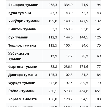
Бешариқ тумани
268,3
334,9
71,9
94,6
Қува тумани
43,3
43,9
62,3
43,7
Учкўприк тумани
199,8
140,8
147,9
132,1
Риштон тумани
53,3
169,9
93,0
41,0
Сўх тумани
112,3
144,0
144,5
126,2
Тошлоқ тумани
113,5
100,4
84,6
75,1
Ўзбекистон
15,5
17,2
70,5
69,9
тумани
Фарғона тумани
83,8
236,1
171,6
77,2
Данғара тумани
125,3
102,3
81,2
84,3
Фурқат тумани
372,8
197,5
209,5
79,7
Ёзёвон тумани
230,1
573,1
464,6
651,6
Хоразм вилояти
156,8
120,2
94,5
83,1