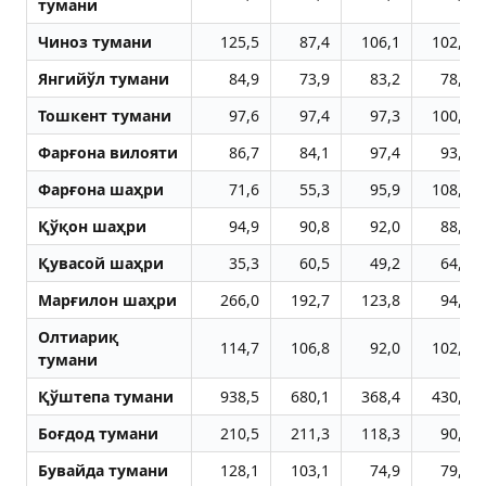
тумани
Чиноз тумани
125,5
87,4
106,1
102,2
Янгийўл тумани
84,9
73,9
83,2
78,5
Тошкент тумани
97,6
97,4
97,3
100,4
Фарғона вилояти
86,7
84,1
97,4
93,5
Фарғона шаҳри
71,6
55,3
95,9
108,8
Қўқон шаҳри
94,9
90,8
92,0
88,7
Қувасой шаҳри
35,3
60,5
49,2
64,9
Марғилон шаҳри
266,0
192,7
123,8
94,6
Олтиариқ
114,7
106,8
92,0
102,4
тумани
Қўштепа тумани
938,5
680,1
368,4
430,0
Боғдод тумани
210,5
211,3
118,3
90,9
Бувайда тумани
128,1
103,1
74,9
79,7