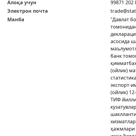
Алоқа учун
99871 202 
Электрон почта
trade@stat
Манба
"Давлат б
томонидан
деклараци
асосида ш
маълумотл
банк томо
қимматбаҳ
(ойлик) м
статистик
экспорт-и
(ойлик) 12
ТИФ йилли
кузатувла
шаклланти
хизматлар
ҳажмлари 
икки йилд