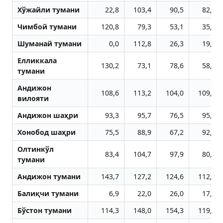
Хўжайли тумани
22,8
103,4
90,5
82,1
Чимбой тумани
120,8
79,3
53,1
35,9
Шуманай тумани
0,0
112,8
26,3
19,0
Елликкала
130,2
73,1
78,6
58,9
тумани
Aндижон
108,6
113,2
104,0
109,4
вилояти
Aндижон шаҳри
93,3
95,7
76,5
95,9
Хонобод шаҳри
75,5
88,9
67,2
92,4
Олтинкўл
83,4
104,7
97,9
80,5
тумани
Aндижон тумани
143,7
127,2
124,6
112,1
Балиқчи тумани
6,9
22,0
26,0
17,4
Бўстон тумани
114,3
148,0
154,3
119,8