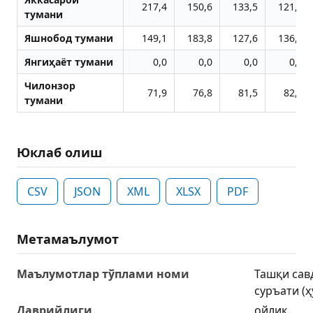
217,4
150,6
133,5
121,1
тумани
Яшнобод тумани
149,1
183,8
127,6
136,8
Янгиҳаёт тумани
0,0
0,0
0,0
0,0
Чилонзор
71,9
76,8
81,5
82,3
тумани
Юклаб олиш
CSV
JSON
XML
XLSX
PDF
Метамаълумот
Маълумотлар тўплами номи
Ташқи сав
суръати (
Даврийлиги
ойлик