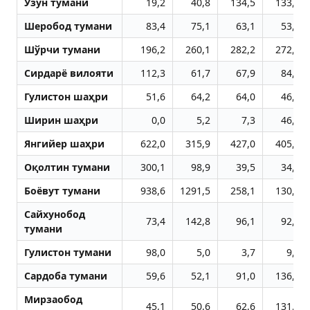
Узун тумани
19,2
40,8
134,5
133,4
Шеробод тумани
83,4
75,1
63,1
53,1
Шўрчи тумани
196,2
260,1
282,2
272,4
Сирдарё вилояти
112,3
61,7
67,9
84,8
Гулистон шаҳри
51,6
64,2
64,0
46,3
Ширин шаҳри
0,0
5,2
7,3
46,2
Янгийер шаҳри
622,0
315,9
427,0
405,9
Оқолтин тумани
300,1
98,9
39,5
34,9
Боёвут тумани
938,6
1291,5
258,1
130,1
Сайхунобод
73,4
142,8
96,1
92,9
тумани
Гулистон тумани
98,0
5,0
3,7
9,6
Сардоба тумани
59,6
52,1
91,0
136,3
Мирзаобод
45,1
50,6
62,6
131,8