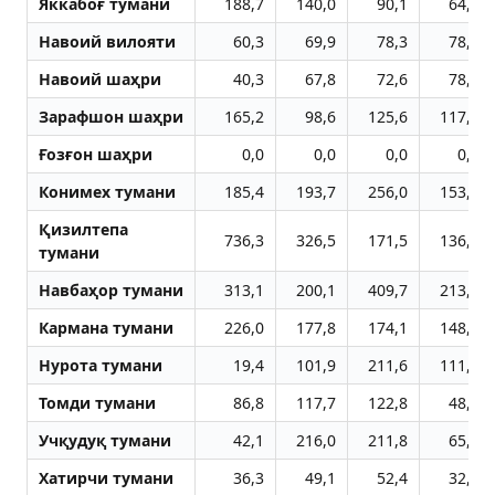
Яккабоғ тумани
188,7
140,0
90,1
64,8
Навоий вилояти
60,3
69,9
78,3
78,4
Навоий шаҳри
40,3
67,8
72,6
78,6
Зарафшон шаҳри
165,2
98,6
125,6
117,0
Ғозғон шаҳри
0,0
0,0
0,0
0,0
Конимех тумани
185,4
193,7
256,0
153,3
Қизилтепа
736,3
326,5
171,5
136,1
тумани
Навбаҳор тумани
313,1
200,1
409,7
213,9
Кармана тумани
226,0
177,8
174,1
148,9
Нурота тумани
19,4
101,9
211,6
111,4
Томди тумани
86,8
117,7
122,8
48,8
Учқудуқ тумани
42,1
216,0
211,8
65,9
Хатирчи тумани
36,3
49,1
52,4
32,7