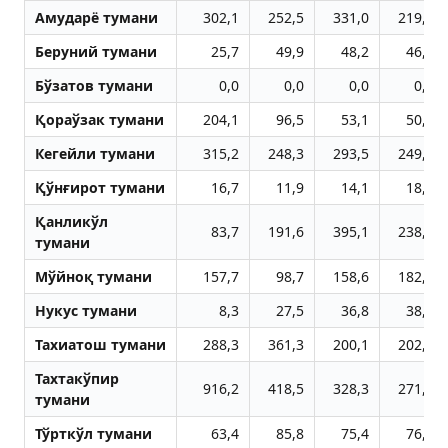
Aмударё тумани
302,1
252,5
331,0
219,1
Беруний тумани
25,7
49,9
48,2
46,4
Бўзатов тумани
0,0
0,0
0,0
0,0
Қораўзак тумани
204,1
96,5
53,1
50,7
Кегейли тумани
315,2
248,3
293,5
249,3
Қўнғирот тумани
16,7
11,9
14,1
18,0
Қанликўл
83,7
191,6
395,1
238,5
тумани
Мўйноқ тумани
157,7
98,7
158,6
182,6
Нукус тумани
8,3
27,5
36,8
38,5
Тахиатош тумани
288,3
361,3
200,1
202,4
Тахтакўпир
916,2
418,5
328,3
271,3
тумани
Тўрткўл тумани
63,4
85,8
75,4
76,9