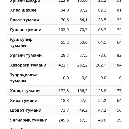
Урганч шаҳри
222,9
160,0
122,2
109,3
Хива шаҳри
94,9
97,2
82,2
81,2
Боғот тумани
70,6
64,1
38,5
33,1
Гурлан тумани
105,9
70,7
68,7
74,2
Қўшкўпир
65,2
60,0
64,5
64,3
тумани
Урганч тумани
28,7
77,3
78,6
82,8
Хазорасп тумани
422,1
262,2
202,1
184,7
Тупроққалъа
0,0
0,0
0,0
0,0
тумани
Хонқа тумани
172,8
166,5
128,8
77,3
Хива тумани
18,8
57,6
54,2
64,4
Шовот тумани
73,7
49,2
47,2
56,1
Янгиариқ тумани
249,6
57,3
48,0
39,6