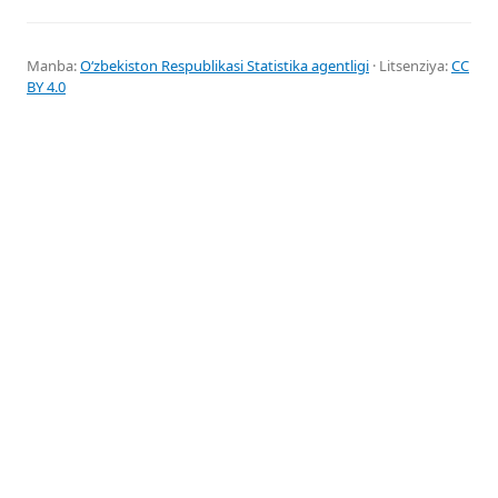
Manba:
Oʻzbekiston Respublikasi Statistika agentligi
· Litsenziya:
CC
BY 4.0