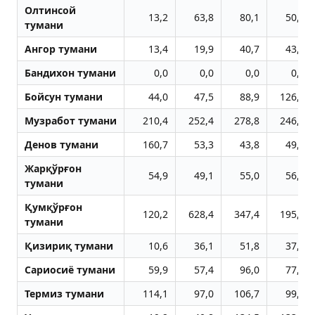
Олтинсой
13,2
63,8
80,1
50,6
тумани
Aнгор тумани
13,4
19,9
40,7
43,0
Бандихон тумани
0,0
0,0
0,0
0,0
Бойсун тумани
44,0
47,5
88,9
126,7
Музработ тумани
210,4
252,4
278,8
246,8
Денов тумани
160,7
53,3
43,8
49,6
Жарқўрғон
54,9
49,1
55,0
56,8
тумани
Қумқўрғон
120,2
628,4
347,4
195,7
тумани
Қизириқ тумани
10,6
36,1
51,8
37,9
Сариосиё тумани
59,9
57,4
96,0
77,1
Термиз тумани
114,1
97,0
106,7
99,7