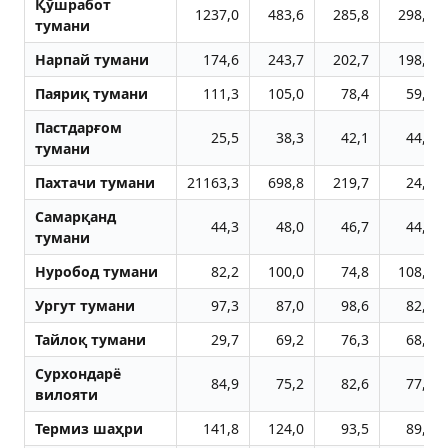
Қўшработ
1237,0
483,6
285,8
298,6
тумани
Нарпай тумани
174,6
243,7
202,7
198,4
Паяриқ тумани
111,3
105,0
78,4
59,8
Пастдарғом
25,5
38,3
42,1
44,2
тумани
Пахтачи тумани
21163,3
698,8
219,7
24,3
Самарқанд
44,3
48,0
46,7
44,9
тумани
Нуробод тумани
82,2
100,0
74,8
108,7
Ургут тумани
97,3
87,0
98,6
82,1
Тайлоқ тумани
29,7
69,2
76,3
68,5
Сурхондарё
84,9
75,2
82,6
77,1
вилояти
Термиз шаҳри
141,8
124,0
93,5
89,6