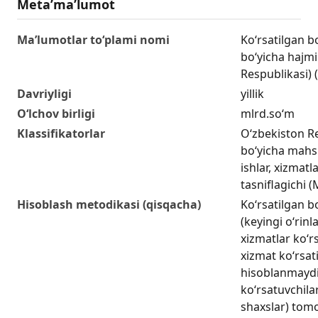
Metaʼmaʼlumot
Ma’lumotlar to‘plami nomi
Ko‘rsatilgan bo
boʻyicha hajm
Respublikasi) (y
Davriyligi
yillik
O‘lchov birligi
mlrd.so‘m
Klassifikatorlar
O‘zbekiston Re
bo‘yicha mahsu
ishlar, xizmatl
tasniflagichi 
Hisoblash metodikasi (qisqacha)
Ko‘rsatilgan b
(keyingi o‘rinl
xizmatlar koʻr
xizmat koʻrsati
hisoblanmaydi
koʻrsatuvchilar
shaxslar) tom