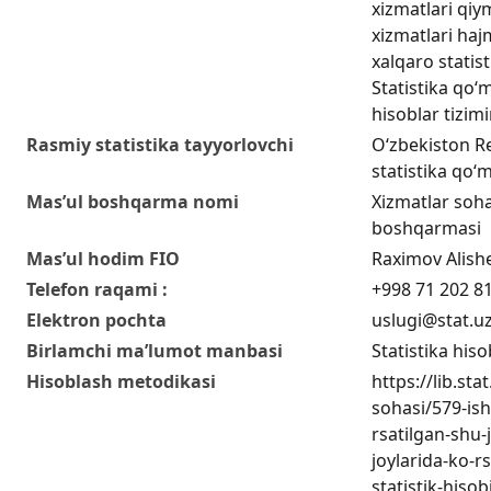
xizmatlari qiy
xizmatlari hajm
xalqaro statis
Statistika qo‘m
hisoblar tizim
Rasmiy statistika tayyorlovchi
O‘zbekiston Re
statistika qo‘m
Mas’ul boshqarma nomi
Xizmatlar sohas
boshqarmasi
Mas’ul hodim FIO
Raximov Alish
Telefon raqami :
+998 71 202 8
Elektron pochta
uslugi@stat.u
Birlamchi ma’lumot manbasi
Statistika hiso
Hisoblash metodikasi
https://lib.sta
sohasi/579-ish
rsatilgan-shu
joylarida-ko-r
statistik-hisob