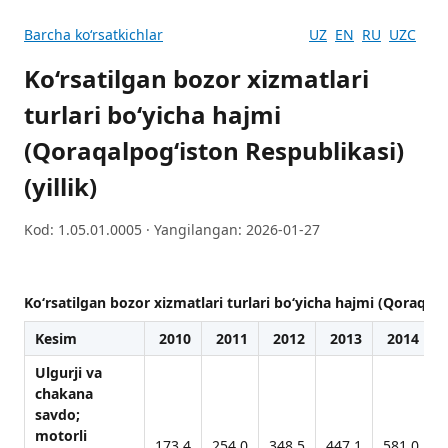
Barcha koʻrsatkichlar
UZ
EN
RU
UZC
Ko‘rsatilgan bozor xizmatlari
turlari boʻyicha hajmi
(Qoraqalpog‘iston Respublikasi)
(yillik)
Kod: 1.05.01.0005 · Yangilangan: 2026-01-27
Ko‘rsatilgan bozor xizmatlari turlari boʻyicha hajmi (Qoraqalpo
Kesim
2010
2011
2012
2013
2014
Ulgurji vа
chаkаnа
sаvdo;
motorli
173,4
254,0
348,5
447,1
581,0
6