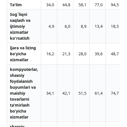
Tа'lim
34,0
44,8
58,1
77,0
94,5
1
Sog`liqni
sаqlаsh vа
ijtimoiy
4,9
6,0
8,9
13,4
18,5
xizmаtlаr
ko'rsаtish
Ijara va lizing
bo‘yicha
16,2
21,3
28,0
39,6
48,7
xizmatlar
kompyuterlar,
shaxsiy
foydalanish
buyumlari va
maishiy
34,1
42,1
51,5
61,4
74,7
tovarlarni
ta’mirlash
bo‘yicha
xizmatlar
shaxsiy