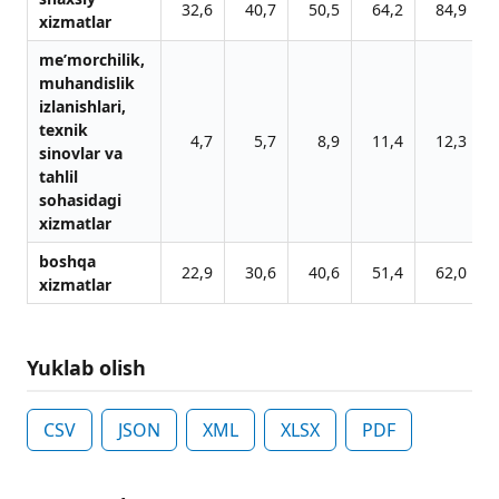
32,6
40,7
50,5
64,2
84,9
1
xizmatlar
me’morchilik,
muhandislik
izlanishlari,
texnik
4,7
5,7
8,9
11,4
12,3
sinovlar va
tahlil
sohasidagi
xizmatlar
boshqa
22,9
30,6
40,6
51,4
62,0
xizmatlar
Yuklab olish
CSV
JSON
XML
XLSX
PDF