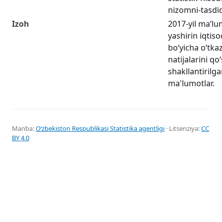
nizomni-tasdiq
Izoh
2017-yil ma’lu
yashirin iqtiso
boʻyicha oʻtka
natijalarini q
shakllantirilga
ma'lumotlar.
Manba:
Oʻzbekiston Respublikasi Statistika agentligi
· Litsenziya:
CC
BY 4.0