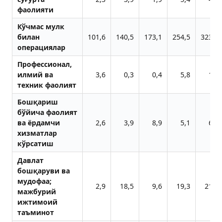
фаолияти
Кўчмас мулк
билан
101,6
140,5
173,1
254,5
323,4
операциялар
Профессионал,
илмий ва
3,6
0,3
0,4
5,8
1,3
техник фаолият
Бошқариш
бўйича фаолият
ва ёрдамчи
2,6
3,9
8,9
5,1
6,7
хизматлар
кўрсатиш
Давлат
бошқаруви ва
мудофаа;
2,9
18,5
9,6
19,3
21,7
мажбурий
ижтимоий
таъминот