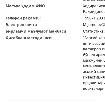
Масъул ҳодим ФИО
Хидиралиев
Рахмидино
Телефон рақами :
+99871 203 8
Электрон почта
M.Jomolov@s
Бирламчи маълумот манбаси
Статистика
Ҳисоблаш методикаси
"Асосий кап
янги асоси
ва такрор 
йўналтирил
мажмуини б
молиялашт
асосий кап
инвестиция
орқали хар
воситаларни