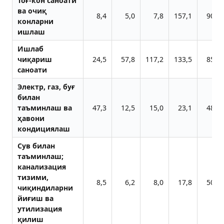
Тоғ-кон саноати
ва очиқ
8,4
5,0
7,8
157,1
90,3
конларни
ишлаш
Ишлаб
чиқариш
24,5
57,8
117,2
133,5
85,1
саноати
Электр, газ, буғ
билан
таъминлаш ва
47,3
12,5
15,0
23,1
48,1
ҳавони
кондициялаш
Сув билан
таъминлаш;
канализация
тизими,
8,5
6,2
8,0
17,8
50,2
чиқиндиларни
йиғиш ва
утилизация
қилиш