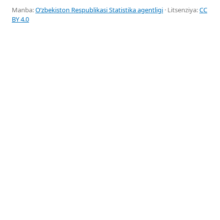
Manba:
Oʻzbekiston Respublikasi Statistika agentligi
· Litsenziya:
CC
BY 4.0