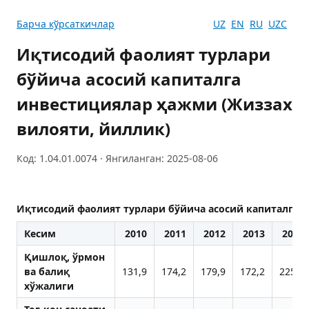
Барча кўрсаткичлар
UZ
EN
RU
UZC
Иқтисодий фаолият турлари
бўйича асосий капиталга
инвестициялар ҳажми (Жиззах
вилояти, йиллик)
Код: 1.04.01.0074 · Янгиланган: 2025-08-06
Иқтисодий фаолият турлари бўйича асосий капиталга 
Кесим
2010
2011
2012
2013
2014
Қишлоқ, ўрмон
ва балиқ
131,9
174,2
179,9
172,2
225,2
хўжалиги