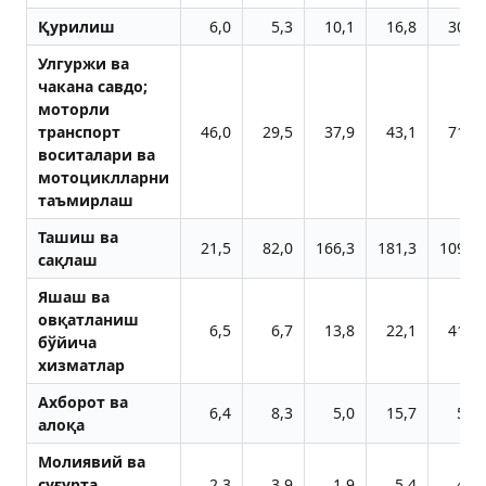
Қурилиш
6,0
5,3
10,1
16,8
30,7
Улгуржи ва
чакана савдо;
моторли
транспорт
46,0
29,5
37,9
43,1
71,8
воситалари ва
мотоциклларни
таъмирлаш
Ташиш ва
21,5
82,0
166,3
181,3
109,0
сақлаш
Яшаш ва
овқатланиш
6,5
6,7
13,8
22,1
41,2
бўйича
хизматлар
Ахборот ва
6,4
8,3
5,0
15,7
5,8
алоқа
Молиявий ва
суғурта
2,3
3,9
1,9
5,4
4,2