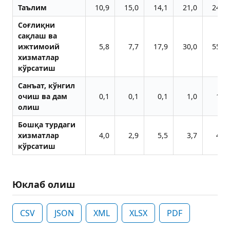
Таълим
10,9
15,0
14,1
21,0
24,4
Соғлиқни
сақлаш ва
ижтимоий
5,8
7,7
17,9
30,0
55,5
хизматлар
кўрсатиш
Санъат, кўнгил
очиш ва дам
0,1
0,1
0,1
1,0
1,5
олиш
Бошқа турдаги
хизматлар
4,0
2,9
5,5
3,7
4,8
кўрсатиш
Юклаб олиш
CSV
JSON
XML
XLSX
PDF