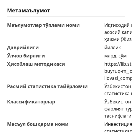
Метамаълумот
Маълумотлар тўплами номи
Иқтисодий 
асосий кап
ҳажми (Жизз
Даврийлиги
йиллик
Ўлчов бирлиги
млрд. сўм
Ҳисоблаш методикаси
https://lib.
buyruq-m_j
ilovasi_com
Расмий статистика тайёрловчи
Ўзбекистон
статистика
Классификаторлар
Ўзбекистон
фаолият ту
таснифлаги
Масъул бошқарма номи
Инвестиция
статистика