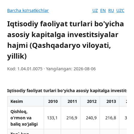
Barcha koʻrsatkichlar
UZ
EN
RU
UZC
Iqtisodiy faoliyat turlari bo'yicha
asosiy kapitalga investitsiyalar
hajmi (Qashqadaryo viloyati,
yillik)
Kod: 1.04.01.0075 · Yangilangan: 2026-08-06
Iqtisodiy faoliyat turlari bo'yicha asosiy kapitalga investitsiy
Kesim
2010
2011
2012
2013
201
Qishloq,
o‘rmon vа
133,1
216,9
240,9
216,8
315,
bаliq xo‘jаligi