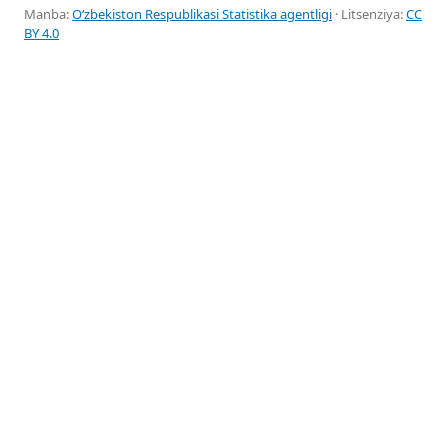
Manba:
Oʻzbekiston Respublikasi Statistika agentligi
· Litsenziya:
CC
BY 4.0