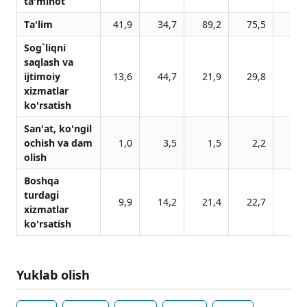
tа'minot
Tа'lim
41,9
34,7
89,2
75,5
66,
Sog`liqni
sаqlаsh vа
ijtimoiy
13,6
44,7
21,9
29,8
38,
xizmаtlаr
ko'rsаtish
Sаn'аt, ko'ngil
ochish vа dаm
1,0
3,5
1,5
2,2
3,
olish
Boshqа
turdаgi
9,9
14,2
21,4
22,7
45,
xizmаtlаr
ko'rsаtish
Yuklab olish