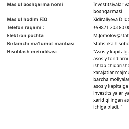
Mas'ul boshqarma nomi
Investitsiyalar va
boshqarmasi
Mas'ul hodim FIO
Xidiraliyeva Di
Telefon raqami :
+99871 203 80 0
Elektron pochta
M.Jomolov@stat
Birlamchi ma'lumot manbasi
Statistika hisobo
Hisoblash metodikasi
"Asosiy kapitalga
asosiy fondlarni 
ishlab chiqarishg
xarajatlar majmu
barcha moliyala
asosiy kapitalga 
investitsiyalar, 
xarid qilingan as
ichiga oladi. "