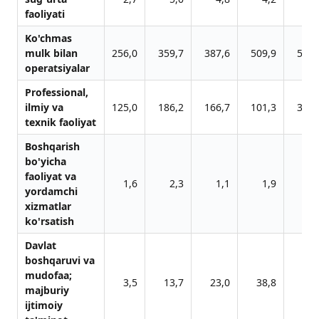
fаoliyati
Ko'chmаs
mulk bilаn
256,0
359,7
387,6
509,9
563,
operаtsiyalаr
Professionаl,
ilmiy vа
125,0
186,2
166,7
101,3
344,
texnik fаoliyat
Boshqаrish
bo'yichа
fаoliyat vа
1,6
2,3
1,1
1,9
3,
yordаmchi
xizmаtlаr
ko'rsаtish
Dаvlаt
boshqаruvi vа
mudofаа;
3,5
13,7
23,0
38,8
58,
mаjburiy
ijtimoiy