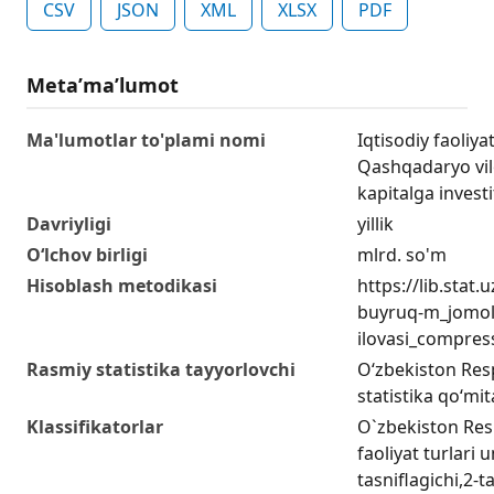
CSV
JSON
XML
XLSX
PDF
Metaʼmaʼlumot
Ma'lumotlar to'plami nomi
Iqtisodiy faoliya
Qashqadaryo vil
kapitalga investi
Davriyligi
yillik
O‘lchov birligi
mlrd. so'm
Hisoblash metodikasi
https://lib.stat
buyruq-m_jomol
ilovasi_compres
Rasmiy statistika tayyorlovchi
O‘zbekiston Resp
statistika qo‘mit
Klassifikatorlar
O`zbekiston Resp
faoliyat turlari
tasniflagichi,2-t