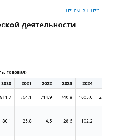
UZ
EN
RU
UZC
ской деятельности
ь, годовая)
2020
2021
2022
2023
2024
2025
811,7
764,1
714,9
740,8
1005,0
2648,5
80,1
25,8
4,5
28,6
102,2
1,3