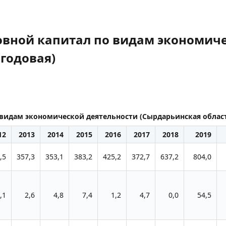
овной капитал по видам экономиче
 годовая)
видам экономической деятельности (Сырдарьинская област
12
2013
2014
2015
2016
2017
2018
2019
,5
357,3
353,1
383,2
425,2
372,7
637,2
804,0
,1
2,6
4,8
7,4
1,2
4,7
0,0
54,5