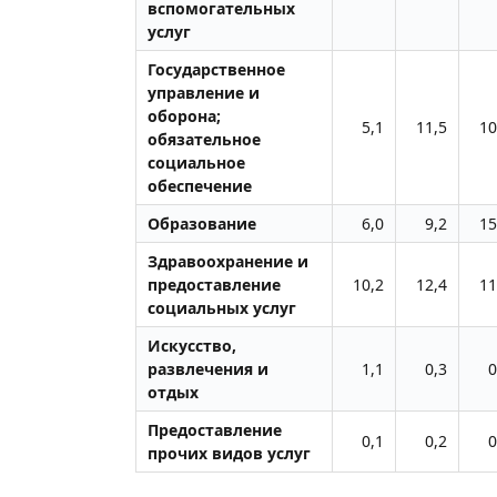
вспомогательных
услуг
Государственное
управление и
оборона;
5,1
11,5
10
обязательное
социальное
обеспечение
Образование
6,0
9,2
15
Здравоохранение и
предоставление
10,2
12,4
11
социальных услуг
Искусство,
развлечения и
1,1
0,3
0
отдых
Предоставление
0,1
0,2
0
прочих видов услуг