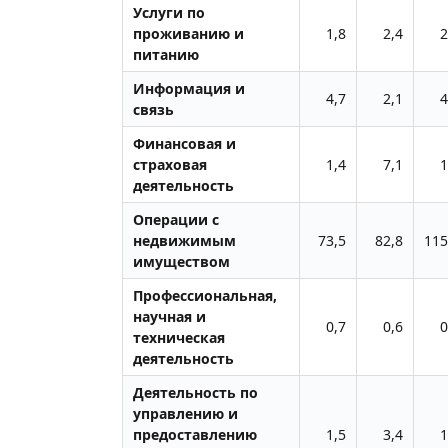
Услуги по
проживанию и
1,8
2,4
2
питанию
Информация и
4,7
2,1
4
связь
Финансовая и
страховая
1,4
7,1
1
деятельность
Операции с
недвижимым
73,5
82,8
115
имуществом
Профессиональная,
научная и
0,7
0,6
0
техническая
деятельность
Деятельность по
управлению и
предоставлению
1,5
3,4
1