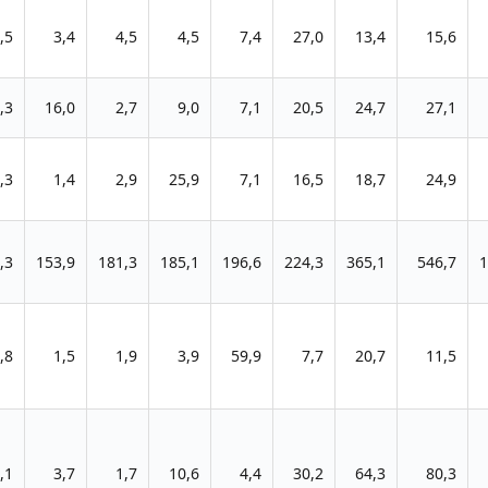
,5
3,4
4,5
4,5
7,4
27,0
13,4
15,6
,3
16,0
2,7
9,0
7,1
20,5
24,7
27,1
,3
1,4
2,9
25,9
7,1
16,5
18,7
24,9
,3
153,9
181,3
185,1
196,6
224,3
365,1
546,7
1
,8
1,5
1,9
3,9
59,9
7,7
20,7
11,5
,1
3,7
1,7
10,6
4,4
30,2
64,3
80,3