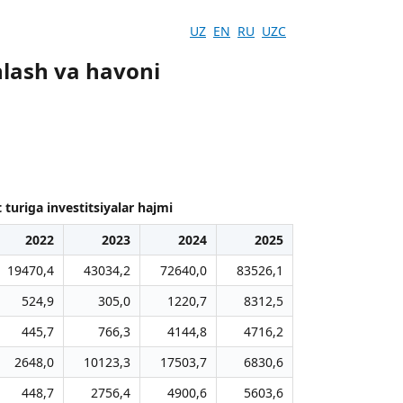
UZ
EN
RU
UZC
inlash va havoni
 turiga investitsiyalar hajmi
2022
2023
2024
2025
19470,4
43034,2
72640,0
83526,1
524,9
305,0
1220,7
8312,5
445,7
766,3
4144,8
4716,2
2648,0
10123,3
17503,7
6830,6
448,7
2756,4
4900,6
5603,6