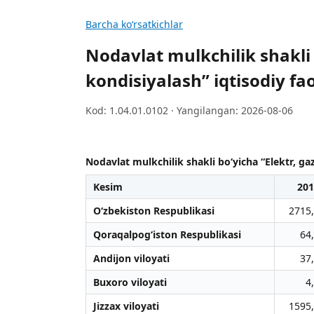
Barcha koʻrsatkichlar
Nodavlat mulkchilik shakli 
kondisiyalash” iqtisodiy fao
Kod: 1.04.01.0102 · Yangilangan: 2026-08-06
Nodavlat mulkchilik shakli bo‘yicha “Elektr, gaz
Kesim
201
O‘zbekiston Respublikasi
2715
Qoraqalpog‘iston Respublikasi
64
Andijon viloyati
37
Buxoro viloyati
4
Jizzax viloyati
1595