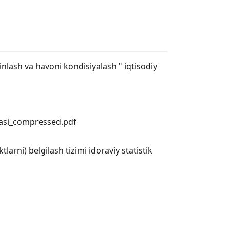
inlash va havoni kondisiyalash " iqtisodiy
vasi_compressed.pdf
arni) belgilash tizimi idoraviy statistik