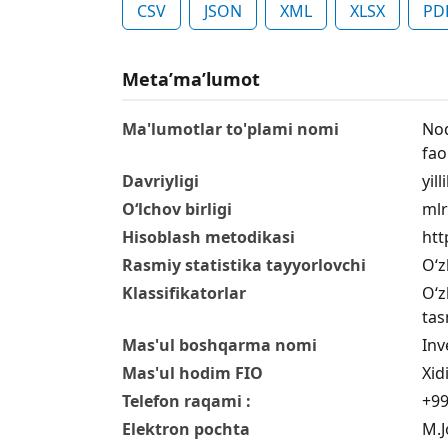
CSV
JSON
XML
XLSX
PD
Metaʼmaʼlumot
Ma'lumotlar to'plami nomi
Nod
fao
Davriyligi
yill
O‘lchov birligi
mlr
Hisoblash metodikasi
htt
Rasmiy statistika tayyorlovchi
O‘z
Klassifikatorlar
O‘z
tas
Mas'ul boshqarma nomi
Inv
Mas'ul hodim FIO
Xid
Telefon raqami :
+99
Elektron pochta
M.J