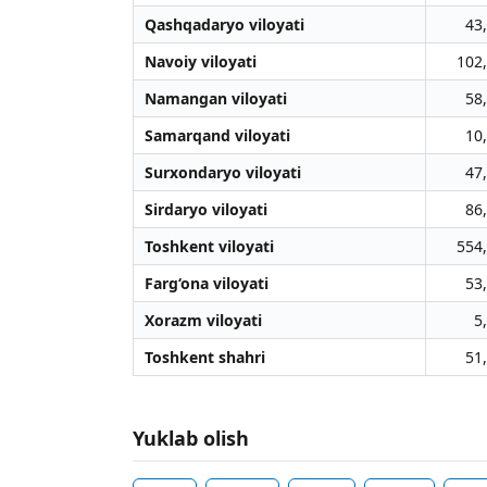
Qashqadaryo viloyati
43
Navoiy viloyati
102
Namangan viloyati
58
Samarqand viloyati
10
Surxondaryo viloyati
47
Sirdaryo viloyati
86
Toshkent viloyati
554
Farg‘ona viloyati
53
Xorazm viloyati
5
Toshkent shahri
51
Yuklab olish