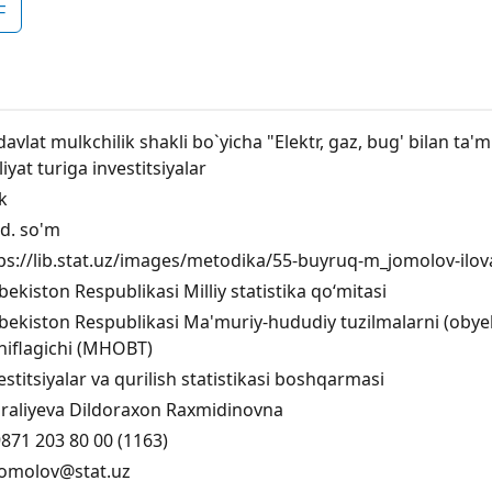
F
avlat mulkchilik shakli bo`yicha "Elektr, gaz, bug' bilan ta'm
liyat turiga investitsiyalar
ik
d. so'm
ps://lib.stat.uz/images/metodika/55-buyruq-m_jomolov-ilo
bekiston Respublikasi Milliy statistika qo‘mitasi
bekiston Respublikasi Ma'muriy-hududiy tuzilmalarni (obyektl
niflagichi (MHOBT)
estitsiyalar va qurilish statistikasi boshqarmasi
iraliyeva Dildoraxon Raxmidinovna
871 203 80 00 (1163)
omolov@stat.uz