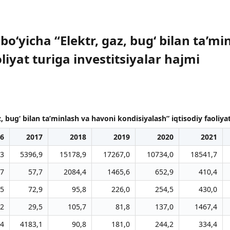
bo‘yicha “Elektr, gaz, bug‘ bilan ta’m
liyat turiga investitsiyalar hajmi
, bug‘ bilan ta’minlash va havoni kondisiyalash” iqtisodiy faoliyat
6
2017
2018
2019
2020
2021
,3
5396,9
15178,9
17267,0
10734,0
18541,7
,7
57,7
2084,4
1465,6
652,9
410,4
,5
72,9
95,8
226,0
254,5
430,0
,2
29,5
105,7
81,8
137,0
1467,4
,4
4183,1
90,8
181,0
244,2
334,4