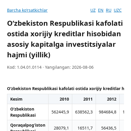
Barcha koʻrsatkichlar
UZ
EN
RU
UZC
O‘zbekiston Respublikasi kafolati
ostida xorijiy kreditlar hisobidan
asosiy kapitalga investitsiyalar
hajmi (yillik)
Kod: 1.04.01.0114 · Yangilangan: 2026-08-06
O‘zbekiston Respublikasi kafolati ostida xorijiy kreditlar hisob
Kesim
2010
2011
2012
O‘zbekiston
562445,9
638562,3
984684,8
121
Respublikasi
Qoraqalpog‘iston
28079,1
16511,7
56436,5
5