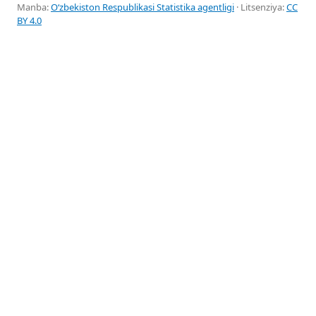
Manba:
Oʻzbekiston Respublikasi Statistika agentligi
· Litsenziya:
CC
BY 4.0