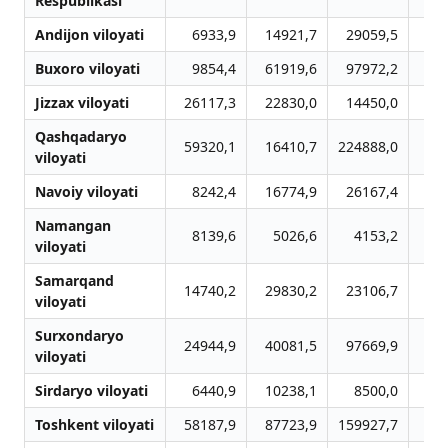
Respublikasi
Andijon viloyati
6933,9
14921,7
29059,5
1
Buxoro viloyati
9854,4
61919,6
97972,2
7
Jizzax viloyati
26117,3
22830,0
14450,0
1
Qashqadaryo
59320,1
16410,7
224888,0
14
viloyati
Navoiy viloyati
8242,4
16774,9
26167,4
Namangan
8139,6
5026,6
4153,2
5
viloyati
Samarqand
14740,2
29830,2
23106,7
4
viloyati
Surxondaryo
24944,9
40081,5
97669,9
12
viloyati
Sirdaryo viloyati
6440,9
10238,1
8500,0
5
Toshkent viloyati
58187,9
87723,9
159927,7
11