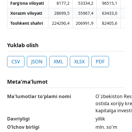
Farg‘ona viloyati
8177,2
53334,2
96515,1
11
Xorazm viloyati
28699,5
55967,4
63433,0
3
Toshkent shahri
224290,4
206991,9
82405,6
36
Yuklab olish
CSV
JSON
XML
XLSX
PDF
Metaʼmaʼlumot
Ma'lumotlar to'plami nomi
O`zbekiston Resp
ostida xorijiy kr
kapitalga investi
Davriyligi
yillik
O‘lchov birligi
mln. so'm