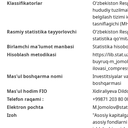
Klassifikatorlar
O‘zbekiston Res
hududiy tuzilmal
belgilash tizimi i
tasniflagichi (
Rasmiy statistika tayyorlovchi
O‘zbekiston Resp
statistika qo‘mit
Birlamchi ma'lumot manbasi
Statistika hisobo
Hisoblash metodikasi
https://lib.stat
buyruq-m_jomol
ilovasi_compres
Mas'ul boshqarma nomi
Investitsiyalar va
boshqarmasi
Mas'ul hodim FIO
Xidiraliyeva Di
Telefon raqami :
+99871 203 80 0
Elektron pochta
M.Jomolov@stat
Izoh
"Asosiy kapitalga
asosiy fondlarni 