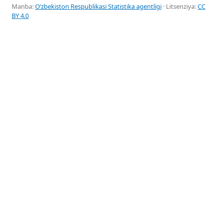
Manba:
Oʻzbekiston Respublikasi Statistika agentligi
· Litsenziya:
CC
BY 4.0