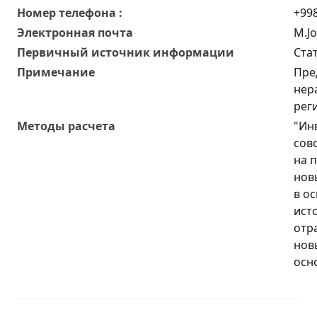
Номер телефона :
+998
Электронная почта
M.J
Первичный источник информации
Ста
Примечание
Пре
нер
рег
Методы расчета
"Ин
сов
на 
нов
в ос
ист
отр
нов
осн