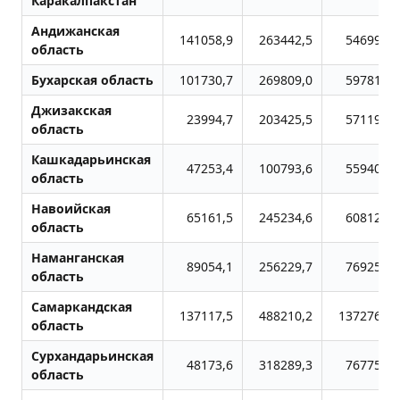
Каракалпакстан
Андижанская
141058,9
263442,5
546994,2
область
Бухарская область
101730,7
269809,0
597812,0
Джизакская
23994,7
203425,5
571194,8
область
Кашкадарьинская
47253,4
100793,6
559402,6
область
Навоийская
65161,5
245234,6
608129,9
область
Наманганская
89054,1
256229,7
769254,9
область
Самаркандская
137117,5
488210,2
1372761,1
область
Сурхандарьинская
48173,6
318289,3
767756,1
область