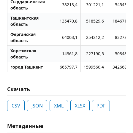
Сырдарьинская
38213,4
301221,1
545431,1
область
Ташкентская
135470,8
518529,6
1846712,5
область
Ферганская
64003,1
254212,2
832788,8
область
Хорезмская
14361,8
227190,5
508486,4
область
город Ташкент
665797,7
1599560,4
3426688,8
Скачать
CSV
JSON
XML
XLSX
PDF
Метаданные