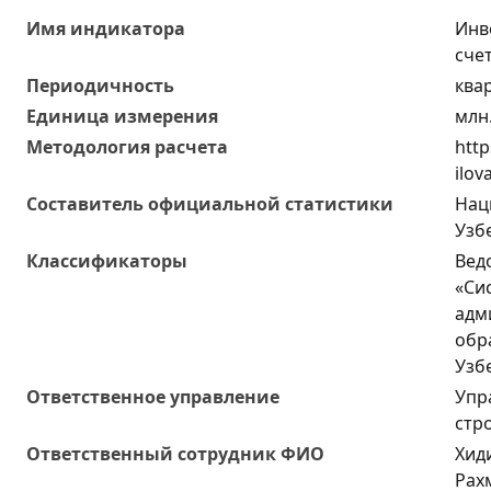
Имя индикатора
Инв
сче
Периодичность
ква
Единица измерения
млн
Методология расчета
http
ilov
Составитель официальной статистики
Нац
Узб
Классификаторы
Вед
«Си
адм
обр
Узб
Ответственное управление
Упр
стр
Oтветственный сотрудник ФИО
Хид
Рах