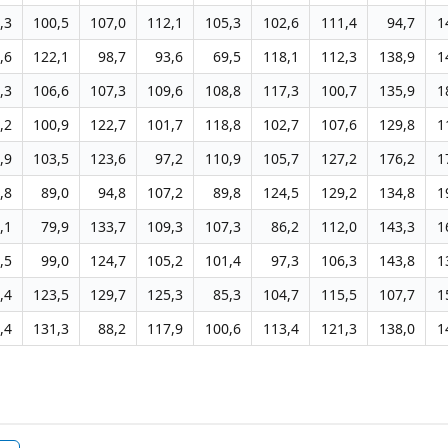
,3
100,5
107,0
112,1
105,3
102,6
111,4
94,7
1
,6
122,1
98,7
93,6
69,5
118,1
112,3
138,9
1
,3
106,6
107,3
109,6
108,8
117,3
100,7
135,9
1
,2
100,9
122,7
101,7
118,8
102,7
107,6
129,8
1
,9
103,5
123,6
97,2
110,9
105,7
127,2
176,2
1
,8
89,0
94,8
107,2
89,8
124,5
129,2
134,8
1
,1
79,9
133,7
109,3
107,3
86,2
112,0
143,3
1
,5
99,0
124,7
105,2
101,4
97,3
106,3
143,8
1
,4
123,5
129,7
125,3
85,3
104,7
115,5
107,7
1
,4
131,3
88,2
117,9
100,6
113,4
121,3
138,0
1