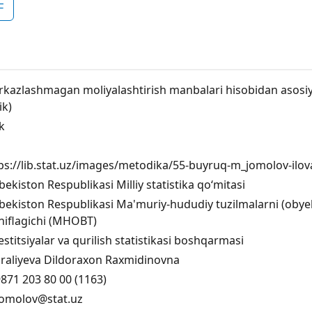
F
kazlashmagan moliyalashtirish manbalari hisobidan asosiy ka
lik)
ik
ps://lib.stat.uz/images/metodika/55-buyruq-m_jomolov-ilo
bekiston Respublikasi Milliy statistika qo‘mitasi
bekiston Respublikasi Ma'muriy-hududiy tuzilmalarni (obyektl
niflagichi (MHOBT)
estitsiyalar va qurilish statistikasi boshqarmasi
iraliyeva Dildoraxon Raxmidinovna
871 203 80 00 (1163)
omolov@stat.uz