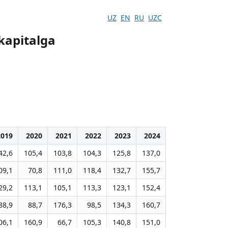
UZ
EN
RU
UZC
kapitalga
2019
2020
2021
2022
2023
2024
42,6
105,4
103,8
104,3
125,8
137,0
09,1
70,8
111,0
118,4
132,7
155,7
29,2
113,1
105,1
113,3
123,1
152,4
88,9
88,7
176,3
98,5
134,3
160,7
06,1
160,9
66,7
105,3
140,8
151,0