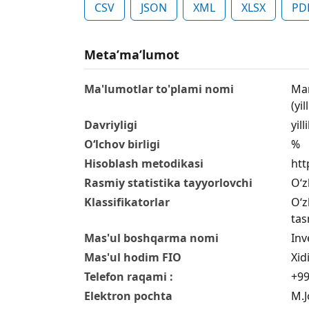
CSV
JSON
XML
XLSX
PD
Metaʼmaʼlumot
Ma'lumotlar to'plami nomi
Mar
(yil
Davriyligi
yill
O‘lchov birligi
%
Hisoblash metodikasi
htt
Rasmiy statistika tayyorlovchi
O‘z
Klassifikatorlar
O‘z
tas
Mas'ul boshqarma nomi
Inv
Mas'ul hodim FIO
Xid
Telefon raqami :
+99
Elektron pochta
M.J