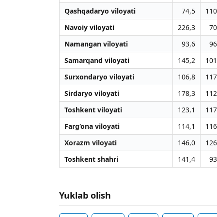
Qashqadaryo viloyati
74,5
110
Navoiy viloyati
226,3
70
Namangan viloyati
93,6
96
Samarqand viloyati
145,2
101
Surxondaryo viloyati
106,8
117
Sirdaryo viloyati
178,3
112
Toshkent viloyati
123,1
117
Farg‘ona viloyati
114,1
116
Xorazm viloyati
146,0
126
Toshkent shahri
141,4
93
Yuklab olish