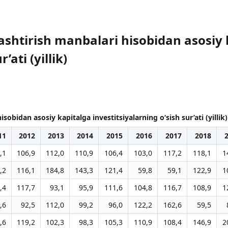
htirish manbalari hisobidan asosiy 
’ati (yillik)
bidan asosiy kapitalga investitsiyalarning o‘sish sur’ati (yillik)
11
2012
2013
2014
2015
2016
2017
2018
,1
106,9
112,0
110,9
106,4
103,0
117,2
118,1
1
,2
116,1
184,8
143,3
121,4
59,8
59,1
122,9
1
,4
117,7
93,1
95,9
111,6
104,8
116,7
108,9
1
,6
92,5
112,0
99,2
96,0
122,2
162,6
59,5
,6
119,2
102,3
98,3
105,3
110,9
108,4
146,9
2