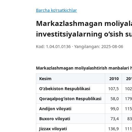
Barcha koʻrsatkichlar
Markazlashmagan moliyalas
investitsiyalarning o‘sish sur
Kod: 1.04.01.0136 · Yangilangan: 2025-08-06
Markazlashmagan moliyalashtirish manbalari hiso
Kesim
2010
20
O‘zbekiston Respublikasi
107,5
102
Qoraqalpog‘iston Respublikasi
58,0
179
Andijon viloyati
99,0
115
Buxoro viloyati
73,4
83
Jizzax viloyati
136,9
111