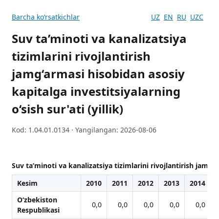
Barcha koʻrsatkichlar
UZ
EN
RU
UZC
Suv ta’minoti va kanalizatsiya
tizimlarini rivojlantirish
jamg‘armasi hisobidan asosiy
kapitalga investitsiyalarning
o‘sish sur'ati (yillik)
Kod: 1.04.01.0134 · Yangilangan: 2026-08-06
Suv ta’minoti va kanalizatsiya tizimlarini rivojlantirish jamg‘a
Kesim
2010
2011
2012
2013
2014
O‘zbekiston
0,0
0,0
0,0
0,0
0,0
Respublikasi