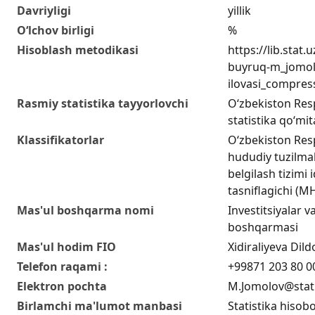
Davriyligi
yillik
O‘lchov birligi
%
Hisoblash metodikasi
https://lib.stat
buyruq-m_jomol
ilovasi_compres
Rasmiy statistika tayyorlovchi
O‘zbekiston Resp
statistika qo‘mit
Klassifikatorlar
O‘zbekiston Res
hududiy tuzilmal
belgilash tizimi i
tasniflagichi (
Mas'ul boshqarma nomi
Investitsiyalar va
boshqarmasi
Mas'ul hodim FIO
Xidiraliyeva Di
Telefon raqami :
+99871 203 80 0
Elektron pochta
M.Jomolov@stat
Birlamchi ma'lumot manbasi
Statistika hisobo