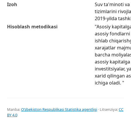
Izoh
Suv ta'minoti va
tizimlarini rivoj
2019-yilda tashki
Hisoblash metodikasi
"Asosiy kapitalga
asosiy fondlarni 
ishlab chiqarishg
xarajatlar majmu
barcha moliyala
asosiy kapitalga 
investitsiyalar, 
xarid qilingan as
ichiga oladi. "
Manba:
Oʻzbekiston Respublikasi Statistika agentligi
· Litsenziya:
CC
BY 4.0