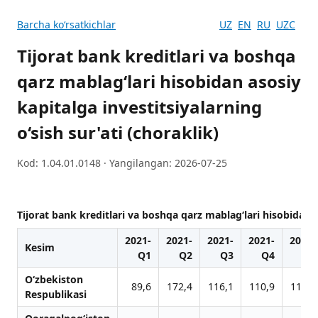
Barcha koʻrsatkichlar
UZ
EN
RU
UZC
Tijorat bank kreditlari va boshqa
qarz mablag‘lari hisobidan asosiy
kapitalga investitsiyalarning
o‘sish sur'ati (choraklik)
Kod: 1.04.01.0148 · Yangilangan: 2026-07-25
Tijorat bank kreditlari va boshqa qarz mablag‘lari hisobidan as
2021-
2021-
2021-
2021-
2022-
Kesim
Q1
Q2
Q3
Q4
Q1
O‘zbekiston
89,6
172,4
116,1
110,9
114,4
Respublikasi