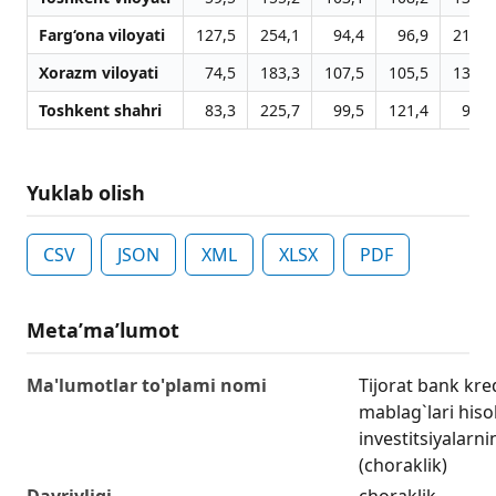
Farg‘ona viloyati
127,5
254,1
94,4
96,9
217,2
Xorazm viloyati
74,5
183,3
107,5
105,5
131,0
Toshkent shahri
83,3
225,7
99,5
121,4
95,0
Yuklab olish
CSV
JSON
XML
XLSX
PDF
Metaʼmaʼlumot
Ma'lumotlar to'plami nomi
Tijorat bank kre
mablag`lari hiso
investitsiyalarni
(choraklik)
Davriyligi
choraklik