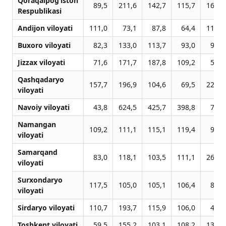
Qoraqalpog‘iston
89,5
211,6
142,7
115,7
160,9
Respublikasi
Andijon viloyati
111,0
73,1
87,8
64,4
117,5
Buxoro viloyati
82,3
133,0
113,7
93,0
95,3
Jizzax viloyati
71,6
171,7
187,8
109,2
59,0
Qashqadaryo
157,7
196,9
104,6
69,5
222,2
viloyati
Navoiy viloyati
43,8
624,5
425,7
398,8
72,0
Namangan
109,2
111,1
115,1
119,4
92,5
viloyati
Samarqand
83,0
118,1
103,5
111,1
265,2
viloyati
Surxondaryo
117,5
105,0
105,1
106,4
89,9
viloyati
Sirdaryo viloyati
110,7
193,7
115,9
106,0
44,4
Toshkent viloyati
59,5
155,2
103,1
108,2
135,4