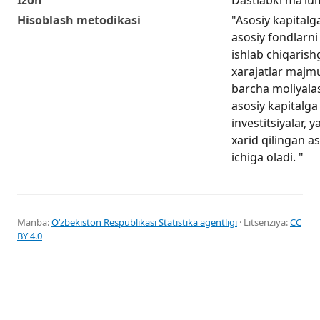
Hisoblash metodikasi
"Asosiy kapitalga
asosiy fondlarni 
ishlab chiqarishg
xarajatlar majmu
barcha moliyala
asosiy kapitalga 
investitsiyalar, 
xarid qilingan as
ichiga oladi. "
Manba:
Oʻzbekiston Respublikasi Statistika agentligi
· Litsenziya:
CC
BY 4.0