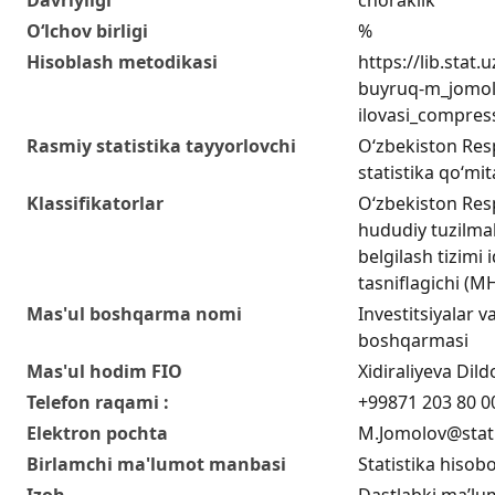
O‘lchov birligi
%
Hisoblash metodikasi
https://lib.stat
buyruq-m_jomol
ilovasi_compres
Rasmiy statistika tayyorlovchi
O‘zbekiston Resp
statistika qo‘mit
Klassifikatorlar
O‘zbekiston Res
hududiy tuzilmal
belgilash tizimi i
tasniflagichi (
Mas'ul boshqarma nomi
Investitsiyalar va
boshqarmasi
Mas'ul hodim FIO
Xidiraliyeva Di
Telefon raqami :
+99871 203 80 0
Elektron pochta
M.Jomolov@stat
Birlamchi ma'lumot manbasi
Statistika hisobo
Izoh
Dastlabki ma’lu