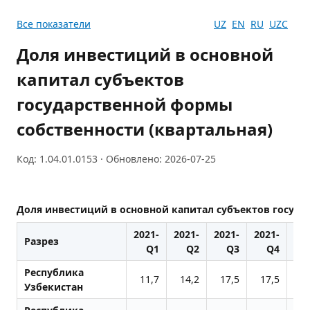
Все показатели
UZ
EN
RU
UZC
Доля инвестиций в основной
капитал субъектов
государственной формы
собственности (квартальная)
Код: 1.04.01.0153 · Обновлено: 2026-07-25
Доля инвестиций в основной капитал субъектов госуда
2021-
2021-
2021-
2021-
202
Разрез
Q1
Q2
Q3
Q4
Республика
11,7
14,2
17,5
17,5
Узбекистан