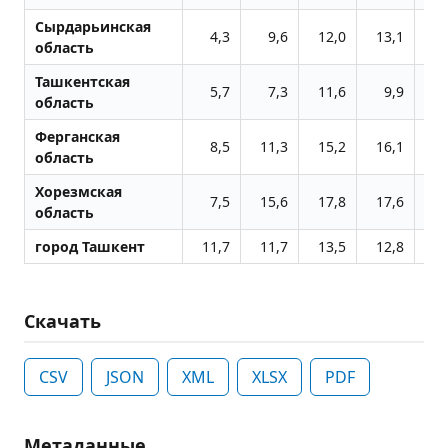
Сырдарьинская
4,3
9,6
12,0
13,1
область
Ташкентская
5,7
7,3
11,6
9,9
область
Ферганская
8,5
11,3
15,2
16,1
область
Хорезмская
7,5
15,6
17,8
17,6
область
город Ташкент
11,7
11,7
13,5
12,8
Скачать
CSV
JSON
XML
XLSX
PDF
Метаданные