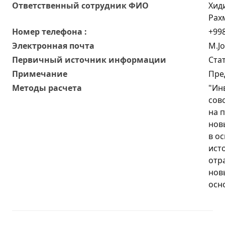
Oтветственный сотрудник ФИО
Хид
Рах
Номер телефона :
+998
Электронная почта
M.J
Первичный источник информации
Ста
Примечание
Пре
Методы расчета
"Ин
сов
на 
нов
в ос
ист
отр
нов
осн