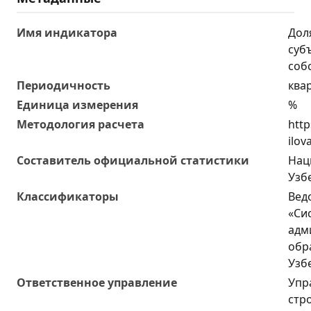
Имя индикатора
Дол
суб
соб
Периодичность
ква
Единица измерения
%
Методология расчета
http
ilov
Составитель официальной статистики
Нац
Узб
Классификаторы
Вед
«Си
адм
обр
Узб
Ответственное управление
Упр
стр