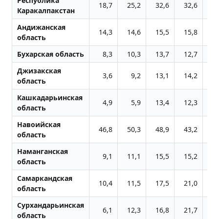
Республика
18,7
25,2
32,6
32,6
Каракалпакстан
Андижанская
14,3
14,6
15,5
15,8
область
Бухарская область
8,3
10,3
13,7
12,7
Джизакская
3,6
9,2
13,1
14,2
область
Кашкадарьинская
4,9
5,9
13,4
12,3
область
Навоийская
46,8
50,3
48,9
43,2
12
область
Наманганская
9,1
11,1
15,5
15,2
область
Самаркандская
10,4
11,5
17,5
21,0
область
Сурхандарьинская
6,1
12,3
16,8
21,7
12
область