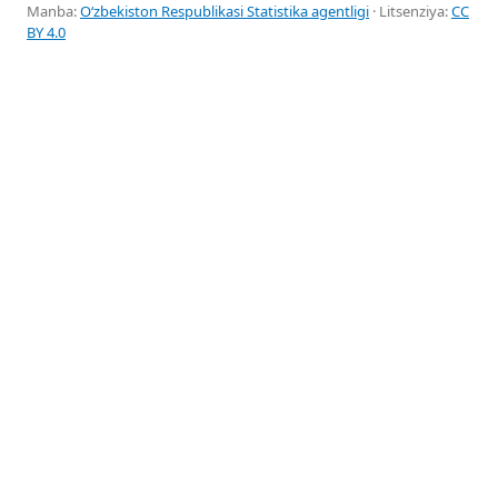
Manba:
Oʻzbekiston Respublikasi Statistika agentligi
· Litsenziya:
CC
BY 4.0