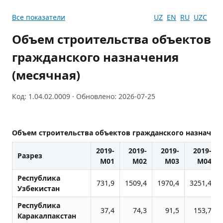
Все показатели
UZ
EN
RU
UZC
Объем строительства объектов
гражданского назначения
(месячная)
Код: 1.04.02.0009 · Обновлено: 2026-07-25
Объем строительства объектов гражданского назначени
2019-
2019-
2019-
2019-
Разрез
M01
M02
M03
M04
Республика
731,9
1509,4
1970,4
3251,4
Узбекистан
Республика
37,4
74,3
91,5
153,7
Каракалпакстан