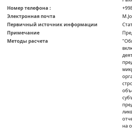
Номер телефона :
+998
Электронная почта
M.J
Первичный источник информации
Ста
Примечание
Пре
Методы расчета
"Об
вкл
дея
пре
мик
орг
стр
объ
суб
пре
лик
отч
на 