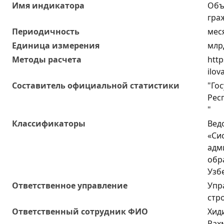
Имя индикатора
Объ
гра
Периодичность
мес
Единица измерения
млр
Методы расчета
http
ilov
Составитель официальной статистики
"Го
Рес
"
Классификаторы
Вед
«Си
адм
обр
Узб
Ответственное управление
Упр
стр
Oтветственный сотрудник ФИО
Хид
Рах