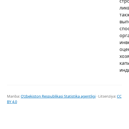
стр
лик
так
вып
спо
орг
инве
оце
хозя
кап
инд
Manba:
Oʻzbekiston Respublikasi Statistika agentligi
· Litsenziya:
CC
BY 4.0