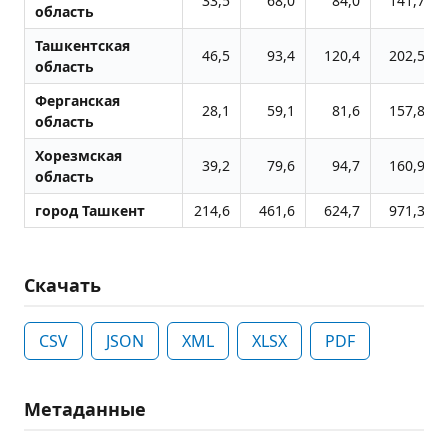
33,5
68,0
84,0
141,7
область
Ташкентская
46,5
93,4
120,4
202,5
область
Ферганская
28,1
59,1
81,6
157,8
область
Хорезмская
39,2
79,6
94,7
160,9
область
город Ташкент
214,6
461,6
624,7
971,3
Скачать
CSV
JSON
XML
XLSX
PDF
Метаданные