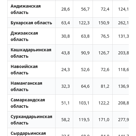
Андижанская
28,6
56,7
72,4
124,1
область
Бухарская область
63,4
122,3
150,9
262,1
Джизакская
30,8
63,8
76,5
131,3
область
Кашкадарьинская
43,8
90,9
126,7
203,8
область
Навоийская
24,3
52,6
72,6
118,6
область
Наманганская
32,3
64,6
81,2
136,9
область
Самаркандская
51,1
103,1
122,2
208,8
область
Сурхандарьинская
58,2
119,5
171,0
277,9
область
Сырдарьинская