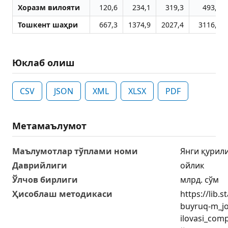
Хоразм вилояти
120,6
234,1
319,3
493,7
Тошкент шаҳри
667,3
1374,9
2027,4
3116,2
Юклаб олиш
CSV
JSON
XML
XLSX
PDF
Метамаълумот
Маълумотлар тўплами номи
Янги қурил
Даврийлиги
ойлик
Ўлчов бирлиги
млрд. сўм
Ҳисоблаш методикаси
https://lib.
buyruq-m_j
ilovasi_com