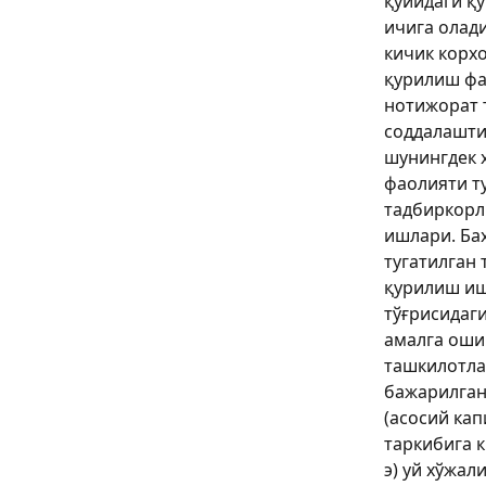
қуйидаги қ
ичига олади
кичик корх
қурилиш фа
нотижорат 
соддалашти
шунингдек 
фаолияти т
тадбиркорл
ишлари. Ба
тугатилган
қурилиш и
тўғрисидаг
амалга оши
ташкилотла
бажарилган
(асосий ка
таркибига 
э) уй хўжал