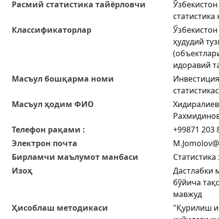
Расмий статистика тайёрловчи
Ўзбекистон
статистика
Классификаторлар
Ўзбекистон
ҳудудий ту
(объектлар
идоравий т
Масъул бошқарма номи
Инвестиция
статистика
Масъул ҳодим ФИО
Хидиралиев
Рахмидино
Телефон рақами :
+99871 203 8
Электрон почта
M.Jomolov@s
Бирламчи маълумот манбаси
Статистика 
Изоҳ
Дастлабки 
бўйича тақ
мавжуд
Ҳисоблаш методикаси
"Қурилиш 