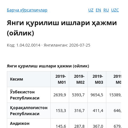
Барча кўрсаткичлар
UZ
EN
RU
UZC
Янги қурилиш ишлари ҳажми
(ойлик)
Код: 1.04.02.0014 · Янгиланган: 2026-07-25
Янги қурилиш ишлари ҳажми (ойлик)
2019-
2019-
2019-
2019-
Кесим
M01
M02
M03
M04
Ўзбекистон
2639,9
5393,7
9654,5
15389,6
Республикаси
Қорақалпоғистон
153,3
316,7
411,4
646,5
Республикаси
Aндижон
145,6
287,8
367,0
679,5