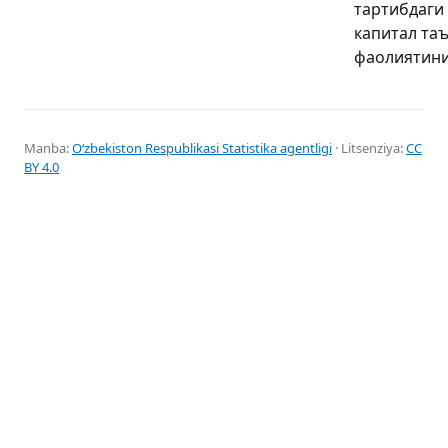
тартибдаги
капитал та
фаолиятини
Manba:
Oʻzbekiston Respublikasi Statistika agentligi
· Litsenziya:
CC
BY 4.0