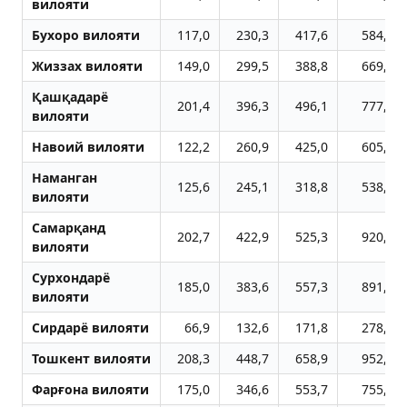
вилояти
Бухоро вилояти
117,0
230,3
417,6
584,5
Жиззах вилояти
149,0
299,5
388,8
669,2
Қашқадарё
201,4
396,3
496,1
777,4
вилояти
Навоий вилояти
122,2
260,9
425,0
605,3
Наманган
125,6
245,1
318,8
538,5
вилояти
Самарқанд
202,7
422,9
525,3
920,2
вилояти
Сурхондарё
185,0
383,6
557,3
891,1
вилояти
Сирдарё вилояти
66,9
132,6
171,8
278,9
Тошкент вилояти
208,3
448,7
658,9
952,4
Фарғона вилояти
175,0
346,6
553,7
755,6